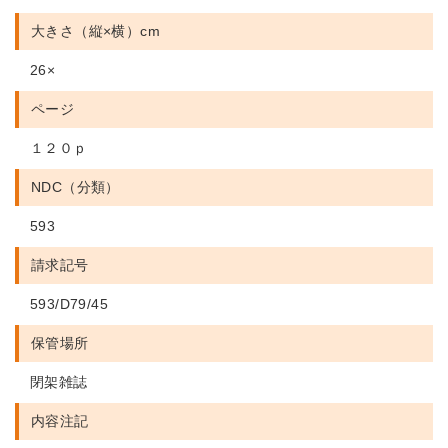
大きさ（縦×横）cm
26×
ページ
１２０ｐ
NDC（分類）
593
請求記号
593/D79/45
保管場所
閉架雑誌
内容注記