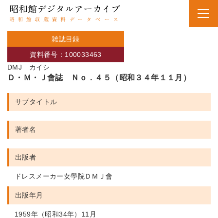
雑誌目録
資料番号：100033463
DMJ カイシ
Ｄ・Ｍ・Ｊ會誌 Ｎｏ．４５（昭和３４年１１月）
サブタイトル
著者名
出版者
ドレスメーカー女學院ＤＭＪ會
出版年月
1959年（昭和34年）11月