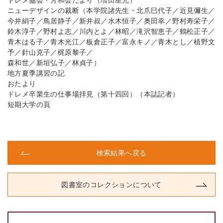
ドレメ協会・芳和会だより（増田星光）
ニューデザインの裁断（本学院諸先生・北爪巳代子／近見彌生／
今井絹子／鳥居静子／新井叔／水木恒子／奥田幸／野村寿栄子／
鈴木淳子／野村よ志／川内とよ／林昭／滝沢智恵子／鶴松正子／
青木はる子／青木光江／板倉正子／富永キノ／青木とし／植野文
予／針山克子／梶原黎子／
森和世／新垣弘子／林貞子）
地方夏季講習の記
おたより
ドレメ卒業生の仕事場拝見（第十四回）（本誌記者）
短期大学の頁
検索結果へ戻る
図書室のコレクションについて