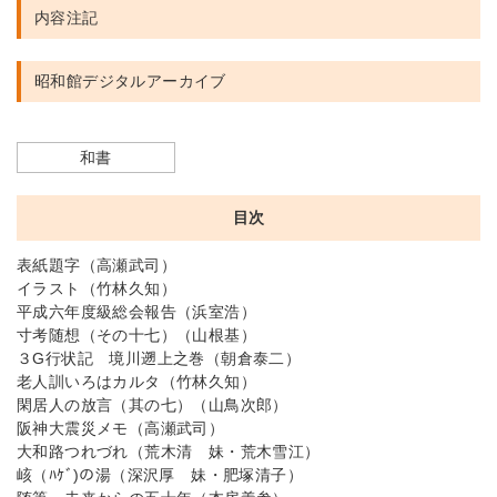
内容注記
昭和館デジタルアーカイブ
和書
目次
表紙題字（高瀬武司）
イラスト（竹林久知）
平成六年度級総会報告（浜室浩）
寸考随想（その十七）（山根基）
３G行状記 境川遡上之巻（朝倉泰二）
老人訓いろはカルタ（竹林久知）
閑居人の放言（其の七）（山鳥次郎）
阪神大震災メモ（高瀬武司）
大和路つれづれ（荒木清 妹・荒木雪江）
峐（ﾊｹﾞ)の湯（深沢厚 妹・肥塚清子）