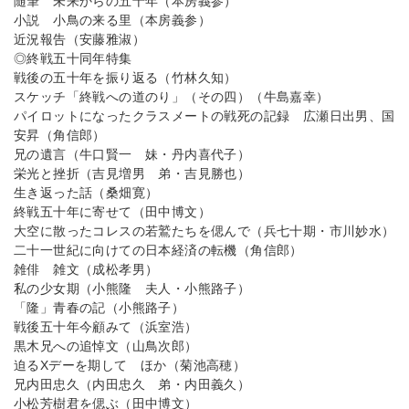
随筆 未来からの五十年（本房義参）
小説 小鳥の来る里（本房義参）
近況報告（安藤雅淑）
◎終戦五十同年特集
戦後の五十年を振り返る（竹林久知）
スケッチ「終戦への道のり」（その四）（牛島嘉幸）
パイロットになったクラスメートの戦死の記録 広瀬日出男、国
安昇（角信郎）
兄の遺言（牛口賢一 妹・丹内喜代子）
栄光と挫折（吉見増男 弟・吉見勝也）
生き返った話（桑畑寛）
終戦五十年に寄せて（田中博文）
大空に散ったコレスの若鷲たちを偲んで（兵七十期・市川妙水）
二十一世紀に向けての日本経済の転機（角信郎）
雑俳 雑文（成松孝男）
私の少女期（小熊隆 夫人・小熊路子）
「隆」青春の記（小熊路子）
戦後五十年今顧みて（浜室浩）
黒木兄への追悼文（山鳥次郎）
迫るXデーを期して ほか（菊池高穂）
兄内田忠久（内田忠久 弟・内田義久）
小松芳樹君を偲ぶ（田中博文）