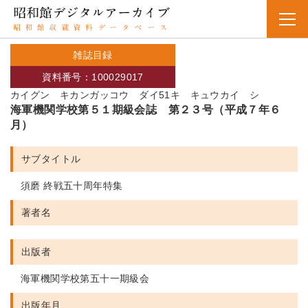
雑誌目録
資料番号：100029017
カイグン キカンガッコウ ダイ51キ キュウカイ シ
海軍機関学校第５１期級会誌 第２３号（平成７年６
月）
サブタイトル
須磨 終戦五十周年特集
著者名
出版者
海軍機関学校第五十一期級会
出版年月