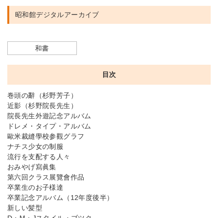
昭和館デジタルアーカイブ
和書
目次
巻頭の辭（杉野芳子）
近影（杉野院長先生）
院長先生外遊記念アルバム
ドレメ・タイプ・アルバム
歐米裁縫學校参觀グラフ
ナチス少女の制服
流行を支配する人々
おみやげ寫眞集
第六回クラス展覽會作品
卒業生のお子様達
卒業記念アルバム（12年度後半）
新しい髪型