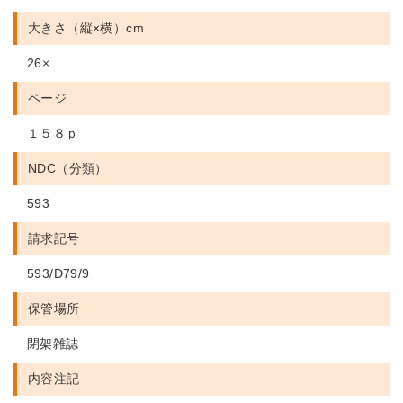
大きさ（縦×横）cm
26×
ページ
１５８ｐ
NDC（分類）
593
請求記号
593/D79/9
保管場所
閉架雑誌
内容注記