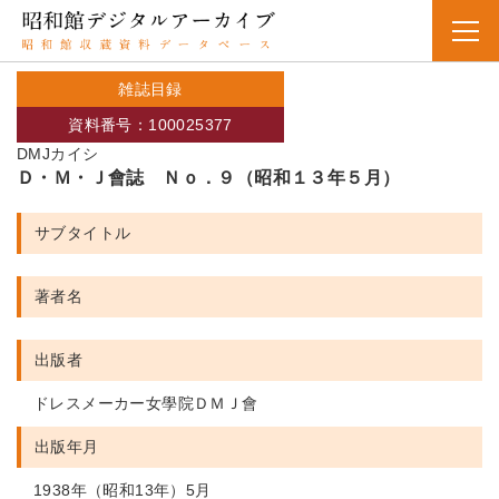
雑誌目録
資料番号：100025377
DMJカイシ
Ｄ・Ｍ・Ｊ會誌 Ｎｏ．９（昭和１３年５月）
サブタイトル
著者名
出版者
ドレスメーカー女學院ＤＭＪ會
出版年月
1938年（昭和13年）5月