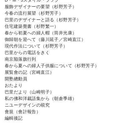
D・M・Jスタイル・ブツク
服飾デザイナーの要望（杉野芳子）
今春の流行展望（杉野芳子）
巴里のヂザイナーと語る（杉野芳子）
住宅建築覺書（杉野繁一）
春から初夏への婦人帽（筒井光康）
御歸朝を迎へて（藤川延子／宮崎直江）
現代作法について（杉野芳子）
巴里からの電話をきく
南京陥落旗行列
春から夏への婦人子供服について（杉野芳子）
展覧會の記（宮崎直江）
開塾總動員
おたより
巴里だより（山崎明子）
私の佛和洋裁語集から（朝倉季雄）
ニユーデザインの硯究
會規（會計報告）
編輯後記