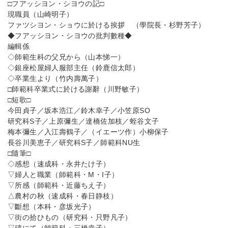
□フアッシヨン・シヨウの記□
現職員（山崎明子）
ファツシヨン・ショウに於ける挨拶 （學院長・杉野芳子）
◆フアッシヨン・シヨウの批判數種◆
編輯係
◇師範生科の父兄から（山本悌一）
◇銀座松屋婦人服部主任（鈴鹿信太郎）
◇卒業生より（竹内壽萬子）
□師範科卒業式に於ける謝辭（川野敏子）
□短歌□
今田貞子／坂本浩江／鈴木幸子／小笠原SO
研究科S子／上原彌生／達橋佐加枝／蛭谷文子
梅本彌生／入江壽鶴子／（イエーツ作）小柳保子
長谷川美恵子／研究科S子／師範科NU生
□隨筆□
◇感想（速成科・永井たけ子）
▽婦人と職業（師範科・M・I子）
▽所感（師範科・近藤ちえ子）
△農村の秋（速成科・春日静枝）
▽斷想（本科・彦坂光子）
▽街の拾ひもの（研究科・只野凡子）