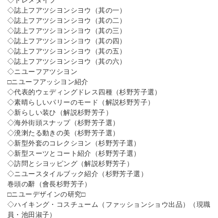
◇ドレメタイプ
◇誌上フアツシヨンシヨウ（其の一）
◇誌上フアツシヨンシヨウ（其の二）
◇誌上フアツシヨンシヨウ（其の三）
◇誌上フアツシヨンシヨウ（其の四）
◇誌上フアツシヨンシヨウ（其の五）
◇誌上フアツシヨンシヨウ（其の六）
◇ニユーフアツシヨン
□ニユーフアッシヨン紹介
◇代表的ウェディングドレス四種（杉野芳子選）
◇素晴らしいパリーのモード（解説杉野芳子）
◇新らしい装ひ（解説杉野芳子）
◇海外街頭スナップ（杉野芳子選）
◇溌溂たる動きの美（杉野芳子選）
◇新型外套のコレクシヨン（杉野芳子選）
◇新型スーツとコート紹介（杉野芳子選）
◇訪問とシヨッピング（解説杉野芳子）
◇ニユースタイルブック紹介（杉野芳子選）
巻頭の辭（會長杉野芳子）
□ニユーデザインの研究□
◇ハイキング・コスチューム（ファッションショウ出品）（現職
員・池田淑子）