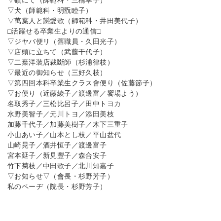
▽磧にて（師範科・三橋幸子）
▽犬（師範科・明翫睦子）
▽萬葉人と戀愛歌（師範科・井田美代子）
□活躍せる卒業生よりの通信□
▽ジヤバ便リ（舊職員・久田光子）
▽店頭に立ちて（武藤干代子）
▽二葉洋装店裁斷師（杉浦律枝）
▽最近の御知らせ（三好久枝）
▽第四回本科卒業生クラス會便り（佐藤節子）
▽お便り（近藤綾子／渡邊富／饗場よう）
名取秀子／三松比呂子／田中トヨカ
水野美智子／元川トヨ／添田美枝
加藤千代子／加藤美樹子／木下三重子
小山あい子／山本とし枝／平山盆代
山崎晃子／酒井恒子／渡邊富子
宮本延子／新見豐子／森合安子
竹下菊枝／中田歌子／北川知嘉子
▽お知らせ▽（會長・杉野芳子）
私のペーヂ（院長・杉野芳子）