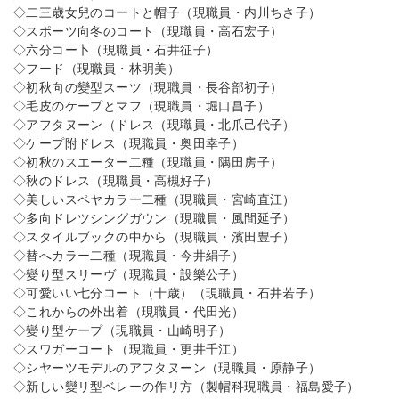
◇二三歳女兒のコートと帽子（現職員・内川ちさ子）
◇スポーツ向冬のコート（現職員・高石宏子）
◇六分コー卜（現職員・石井征子）
◇フード（現職員・林明美）
◇初秋向の變型スーツ（現職員・長谷部初子）
◇毛皮のケープとマフ（現職員・堀口昌子）
◇アフタヌーン（ドレス（現職員・北爪己代子）
◇ケープ附ドレス（現職員・奥田幸子）
◇初秋のスエーター二種（現職員・隅田房子）
◇秋のドレス（現職員・高槻好子）
◇美しいスペヤカラー二種（現職員・宮崎直江）
◇多向ドレツシングガウン（現職員・風間延子）
◇スタイルブックの中から（現職員・濱田豊子）
◇替へカラー二種（現職員・今井絹子）
◇變り型スリーヴ（現職員・設樂公子）
◇可愛いい七分コート（十歳）（現職員・石井若子）
◇これからの外出着（現職員・代田光）
◇變り型ケープ（現職員・山崎明子）
◇スワガーコート（現職員・更井千江）
◇シヤーツモデルのアフタヌーン（現職員・原静子）
◇新しい變リ型ベレーの作リ方（製帽科現職員・福島愛子）