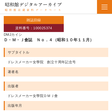
雑誌目録
資料番号：100025374
DMJカイシ
Ｄ・Ｍ・Ｊ會誌 Ｎｏ．４（昭和１０年１１月）
サブタイトル
ドレスメーカー女學院 創立十周年記念号
著者名
出版者
ドレスメーカー女學院ＤＭＪ會
出版年月