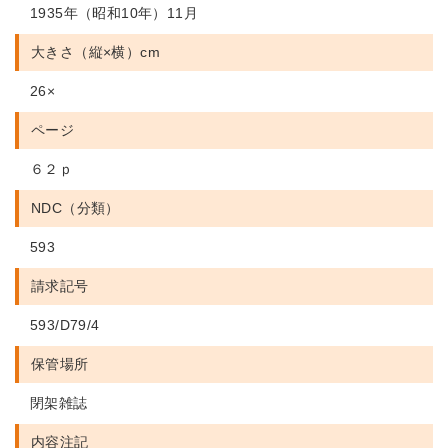
1935年（昭和10年）11月
大きさ（縦×横）cm
26×
ページ
６２ｐ
NDC（分類）
593
請求記号
593/D79/4
保管場所
閉架雑誌
内容注記