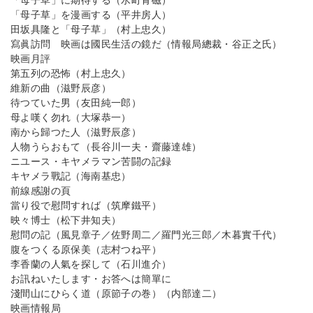
「母子草」に期待する（水町青磁）
「母子草」を漫画する（平井房人）
田坂具隆と「母子草」（村上忠久）
寫眞訪問 映画は國民生活の鏡だ（情報局總裁・谷正之氏）
映画月評
第五列の恐怖（村上忠久）
維新の曲（滋野辰彦）
待つていた男（友田純一郎）
母よ嘆く勿れ（大塚恭一）
南から歸つた人（滋野辰彦）
人物うらおもて（長谷川一夫・齋藤達雄）
ニユース・キヤメラマン苦闘の記録
キヤメラ戰記（海南基忠）
前線感謝の頁
當り役で慰問すれば（筑摩鐵平）
映々博士（松下井知夫）
慰問の記（風見章子／佐野周二／羅門光三郎／木暮實千代）
腹をつくる原保美（志村つね平）
李香蘭の人氣を探して（石川進介）
お訊ねいたします・お答へは簡單に
淺間山にひらく道（原節子の巻）（内部達二）
映画情報局