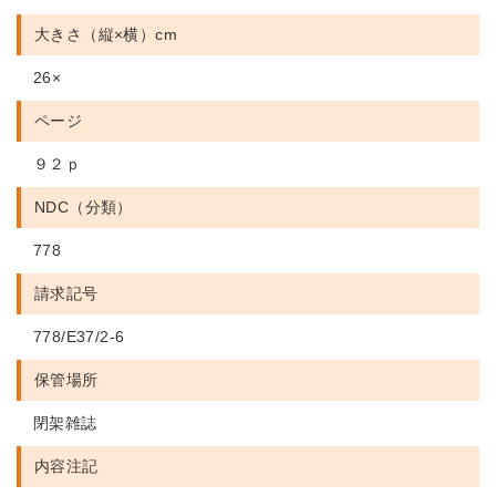
大きさ（縦×横）cm
26×
ページ
９２ｐ
NDC（分類）
778
請求記号
778/E37/2-6
保管場所
閉架雑誌
内容注記