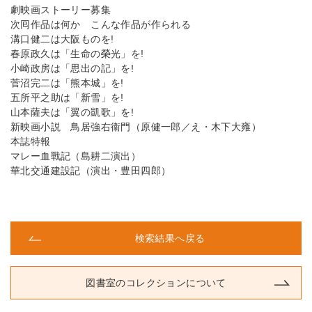
劇映画ストーリー募集
次囘作品は何か こんな作品が作られる
溝口健二は大阪ものを!
春原政久は「生命の榮光」を!
小崎政房は「思出の記」を!
菅沼完二は「熊本城」を!
五所平之助は「新雪」を!
山本薩夫は「翼の凱歌」を!
新映画小説 鳥居強右衞門（原健一郎／え・木下大雍）
本誌特報
マレー血戰記（島耕二演出）
華北交通建設記（演出・豊田四郎）
検索結果へ戻る
図書室のコレクションについて