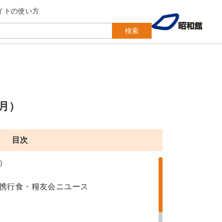
イトの使い方
検索
月）
目次
）
携行食・糧友会ニユース