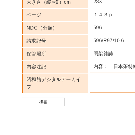
23×
大きさ（縦×横）cm
１４３ｐ
ページ
596
NDC（分類）
596/R97/10-6
請求記号
閉架雑誌
保管場所
内容： 日本茶特
内容注記
昭和館デジタルアーカイ
ブ
和書