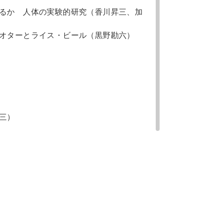
るか 人体の実験的研究（香川昇三、加
オターとライス・ビール（黒野勘六）
三）
）（川島四郎）
田喜市郎）