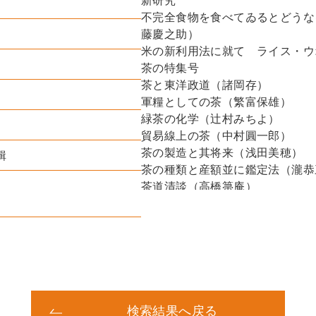
新研究
不完全食物を食べてゐるとどうな
藤慶之助）
米の新利用法に就て ライス・ウ
茶の特集号
茶と東洋政道（諸岡存）
軍糧としての茶（繁富保雄）
緑茶の化学（辻村みちよ）
貿易線上の茶（中村圓一郎）
茶の製造と其将来（浅田美穂）
輯
茶の種類と産額並に鑑定法（瀧恭
茶道清談（高橋箒庵）
宇治茶漫談（林春隆）
満蒙と茶（満蒙ＦＯＯＤ記茶番篇
草・人・木の記（小沢滋）
茶と器具（鈴木猛男）
珈琲の科学（一頁家政化学）（町
コーヒ・紅茶の淹れ方（記者）
禪と茶道（記者）
検索結果へ戻る