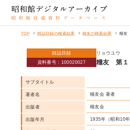
TOP
雑誌目録の検索結果
糧友の検索結果
糧友
雑誌目録
リョウユウ
糧友 第１
資料番号：100020027
サブタイトル
糧友会 著者
著者名
糧友会
出版者
1935年（昭和10
出版年月