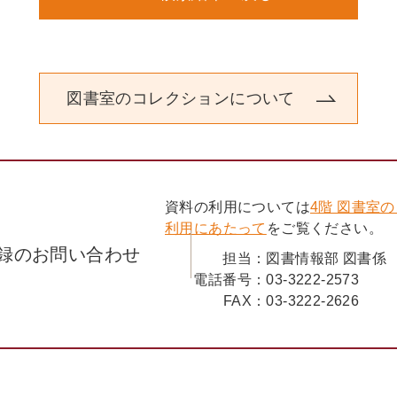
東洋一の茶圃牧野原を見る（糧友
漫画・茶つみ（杉柾夫）
牛乳の科学（藤巻良知）
救荒植物一斑（武藤郁）
農村食生活指導資料（糧友会）
図書室のコレクションについて
豆もやしの作り方（江島辰喜）
兵食としての支那饅頭に就て（水
第五師団兵食一日標準献立（第五
団体炊事機械 大型焼物器（阿久
団体炊事場の被服と履物（陸海軍
資料の利用については
4階 図書室
茶と料理
利用にあたって
をご覧ください。
茶事懐石料理献立（小林梅吉）
録のお問い合わせ
担当：
図書情報部 図書係
茶を応用した料理種々（村井政善
電話番号：
03-3222-2573
碾茶の新しい飲み方（京都府茶業
FAX：
03-3222-2626
季節調理
ラヂオ放送料理・めばると淡竹（
一寸変つた鰌の料理（本誌記者）
海軍向季節料理（海軍経理学校）
季節壜詰 青梅の詰め方（糧友会