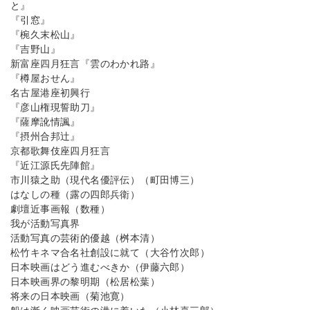
と』
『引窓』
『椀久末松山』
『吉野山』
新富座四月狂言『雲のわかれ路』
『樽屋おせん』
名古屋港座初興行
『彦山権現誓助刀』
『薩摩訛情諷』
『摂州合邦辻』
京都歌舞伎座四月狂言
『近江源氏先陣館』
市川猿之助（現代名優評伝）（町田博三）
はなしの種（露の四郎兵衛）
劇壇近事画報（数種）
我が活動写真界
活動写真の芸術的優越（桝本清）
松竹キネマ合名社創設に就て（大谷竹次郎）
日本映画はどう進むべきか（伊藤六郎）
日本映画界の黎明期（松居松葉）
将来の日本映画（菊池寛）