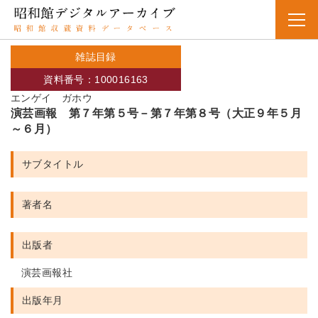
雑誌目録
資料番号：100016163
エンゲイ ガホウ
演芸画報 第７年第５号－第７年第８号（大正９年５月
～６月）
サブタイトル
著者名
出版者
演芸画報社
出版年月