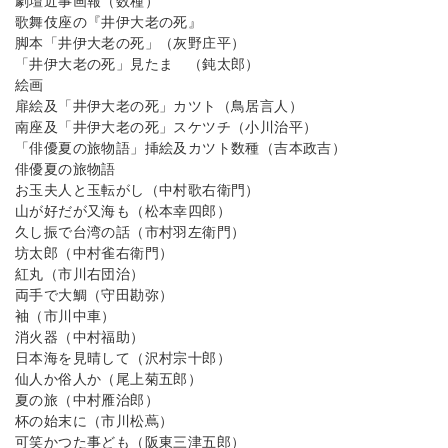
劇壇近事画報（数種）
歌舞伎座の『井伊大老の死』
脚本「井伊大老の死」（灰野庄平）
「井伊大老の死」見たまゝ（鈍太郎）
絵画
扉絵及「井伊大老の死」カツト（鳥居言人）
南座及「井伊大老の死」スケツチ（小川治平）
「俳優夏の旅物語」挿絵及カツト数種（吉本政吉）
俳優夏の旅物語
お玉夫人と玉転がし（中村歌右衛門）
山が好だが又海も（松本幸四郎）
久し振で台湾の話（市村羽左衛門）
坊太郎（中村雀右衛門）
紅丸（市川右団治）
両手で大鯛（守田勘弥）
袖（市川中車）
消火器（中村福助）
日本海を見晴して（沢村宗十郎）
仙人か俗人か（尾上菊五郎）
夏の旅（中村雁治郎）
杯の始末に（市川松蔦）
可笑かつた事ども（阪東三津五郎）