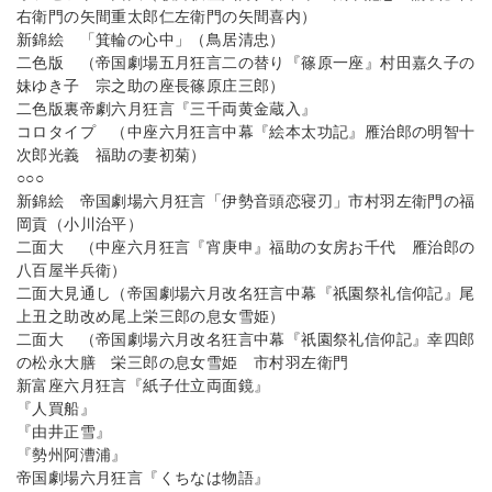
右衛門の矢間重太郎仁左衛門の矢間喜内）
新錦絵 「箕輪の心中」（鳥居清忠）
二色版 （帝国劇場五月狂言二の替り『篠原一座』村田嘉久子の
妹ゆき子 宗之助の座長篠原庄三郎）
二色版裏帝劇六月狂言『三千両黄金蔵入』
コロタイプ （中座六月狂言中幕『絵本太功記』雁治郎の明智十
次郎光義 福助の妻初菊）
○○○
新錦絵 帝国劇場六月狂言「伊勢音頭恋寝刃」市村羽左衛門の福
岡貢（小川治平）
二面大 （中座六月狂言『宵庚申』福助の女房お千代 雁治郎の
八百屋半兵衛）
二面大見通し（帝国劇場六月改名狂言中幕『祇園祭礼信仰記』尾
上丑之助改め尾上栄三郎の息女雪姫）
二面大 （帝国劇場六月改名狂言中幕『祇園祭礼信仰記』幸四郎
の松永大膳 栄三郎の息女雪姫 市村羽左衛門
新富座六月狂言『紙子仕立両面鏡』
『人買船』
『由井正雪』
『勢州阿漕浦』
帝国劇場六月狂言『くちなは物語』