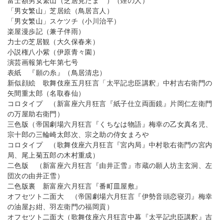
富士額男女繁山（芝居見たまゝ）（煙の人）
「男女繁山」芝居絵（鳥居言人）
「男女繁山」スケツチ（小川治平）
楽屋漫歩記（兼子伴雨）
力士の芝居観（大久保春来）
小説権八小紫（伊原青々園）
演芸画報第七年第七号
表紙 『願の糸』（鳥居清忠）
新似顔絵 歌舞伎座五月狂言「太平記忠臣講釈」中村吉右衛門の
矢間重太郎（名取春仙）
コロタイプ （新富座六月狂言『紙子仕立両面鏡』片岡仁左衛門
の万屋助右衛門）
三色版（帝国劇場六月狂言『くちなは物語』梅幸の乙女真名児、
宗十郎の三輪崎太郎次、宗之助の侍女まろや
コロタイプ （歌舞伎座六月狂言『宮内局』中村歌右衛門の宮内
局、尾上菊五郎の木村重成）
二色版 （新富座六月狂言『由井正雪』市蔵の願人坊主玄洞、左
団次の由井正雪）
二色版裏 新富座六月狂言『番町皿屋敷』
オフセツト二面大 （帝国劇場六月狂言『伊勢音頭恋寝刃』梅幸
の油屋お紺、羽左衛門の福岡貢）
オフセツト二面大（歌舞伎座六月狂言中幕『太平記忠臣講釈』吉