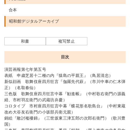
合本
昭和館デジタルアーカイブ
和書
複写禁止
目次
演芸画報第七年第五号
表紙 申歳芝居十二種の内『猿島の平親王』（鳥居清忠）
新似顔画 歌舞伎座四月狂言『伽羅先代萩』（市川中車の仁木弾
正）（名取春仙）
三色版 歌舞伎座四月狂言中幕『勧進帳』（中村歌右衛門の源義
経、市村羽左衛門の武蔵坊弁慶）
コロタイプ 市村座四月狂言中幕『蝶花形名歌島台』（中村東蔵
改め大谷友右衛門の小坂部兵衛元親）
錦絵『敵討襤褸錦』（三世坂東三津五郎の次郎右衛門）（歌川豊
国）