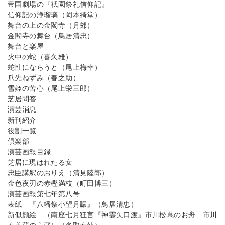
帝国劇場の『祇園祭礼信仰記』
信仰記の浄瑠璃（岡本綺堂）
舞台の上の金閣寺（月郊）
金閣寺の舞台（鳥居清忠）
舞台と楽屋
火中の蛇（喜久雄）
蛇性にならうと（尾上梅幸）
爪先ねずみ（春之助）
雪姫の苦心（尾上栄三郎）
芝居問答
演芸消息
新刊紹介
役割一覧
倶楽部
演芸画報目録
芝居に現はれたる女
忠臣講釈のおりえ（清見陸郎）
金色夜刃の赤樫満枝（町田博三）
演芸画報第七年第八号
表紙 『八幡祭小望月賑』（鳥居清忠）
新似顔絵 （南座七月狂言『神霊矢口渡』市川松蔦のお舟 市川