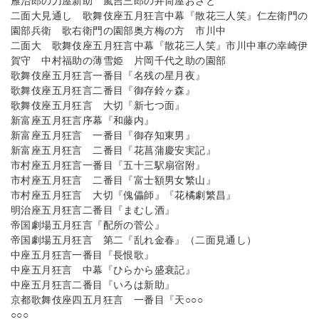
雁治郎の刀屋新助 嵐吉三郎の井筒屋おさと
二面大見通し 歌舞伎座五月狂言中幕『散花三人笑』仁左衛門の
園部兵衛 歌右衛門の園部奥方梅の方 市川中
二面大 歌舞伎座五月狂言中幕『散花三人笑』市川中車の幸崎伊
賀守 中村福助の薄雪姫 片岡千代之助の園部
歌舞伎座五月狂言一番目『名残の星月夜』
歌舞伎座五月狂言二番目『御存鈴ヶ森』
歌舞伎座五月狂言 大切『新七つ面』
新富座五月狂言序幕『和藤内』
新富座五月狂言 一番目『御存知東男』
新富座五月狂言 二番目『花菖蒲慶安実記』
市村座五月狂言一番目『五十三駅扇宿附』
市村座五月狂言 二番目『富士額男女繁山』
市村座五月狂言 大切『傀儡師』『花橘劇繁昌』
明治座五月狂言二番目『まむし酒』
帝国劇場五月狂言『配所の菅公』
帝国劇場五月狂言 第二『乱れ金春』（二面見通し）
中座五月狂言一番目『長恨歌』
中座五月狂言 中幕『ひらから盛衰記』
中座五月狂言二番目『いろは新助』
京都歌舞伎座四五月狂言 一番目『天○○○
○○○