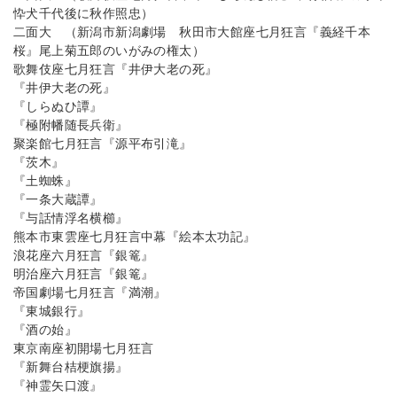
忰犬千代後に秋作照忠）
二面大 （新潟市新潟劇場 秋田市大館座七月狂言『義経千本
桜』尾上菊五郎のいがみの権太）
歌舞伎座七月狂言『井伊大老の死』
『井伊大老の死』
『しらぬひ譚』
『極附幡随長兵衛』
聚楽館七月狂言『源平布引滝』
『茨木』
『土蜘蛛』
『一条大蔵譚』
『与話情浮名横櫛』
熊本市東雲座七月狂言中幕『絵本太功記』
浪花座六月狂言『銀篭』
明治座六月狂言『銀篭』
帝国劇場七月狂言『満潮』
『東城銀行』
『酒の始』
東京南座初開場七月狂言
『新舞台桔梗旗揚』
『神霊矢口渡』