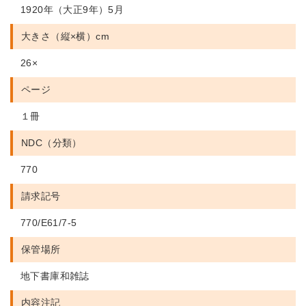
1920年（大正9年）5月
大きさ（縦×横）cm
26×
ページ
１冊
NDC（分類）
770
請求記号
770/E61/7-5
保管場所
地下書庫和雑誌
内容注記