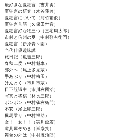
最好きな夏狂言（吉井勇）
夏狂言の研究（木谷蓬吟）
夏狂言について（河竹繁俊）
夏狂言苦語（久保田世音）
夏狂言好な物三つ（三宅周太郎）
市村と信州の夏（中村歌右衛門）
夏狂言（伊原青々園）
当代俳優趣味譚
旅日記（嵐吉三郎）
春秋二度（中村魁車）
郊外へ（尾上多見蔵）
手あぶり（中村梅玉）
けんとく（市川市蔵）
目下詮議中（市川右団治）
写真と将棋（林長三郎）
ポンポン（中村雀右衛門）
不安（尾上卯三郎）
尻馬乗り（中村福助）
女！ 女！！（実川延若）
道具屋ぞめき（嵐巌笑）
舞台の外は（中村雁治郎）