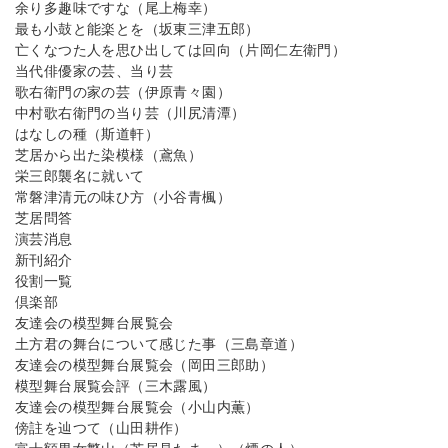
余り多趣味ですな（尾上梅幸）
最も小鼓と能楽とを（坂東三津五郎）
亡くなつた人を思ひ出しては回向（片岡仁左衛門）
当代俳優家の芸、当り芸
歌右衛門の家の芸（伊原青々園）
中村歌右衛門の当り芸（川尻清潭）
はなしの種（斯道軒）
芝居から出た染模様（鳶魚）
栄三郎襲名に就いて
常磐津清元の味ひ方（小谷青楓）
芝居問答
演芸消息
新刊紹介
役割一覧
倶楽部
友達会の模型舞台展覧会
土方君の舞台について感じた事（三島章道）
友達会の模型舞台展覧会（岡田三郎助）
模型舞台展覧会評（三木露風）
友達会の模型舞台展覧会（小山内薫）
傍註を辿つて（山田耕作）