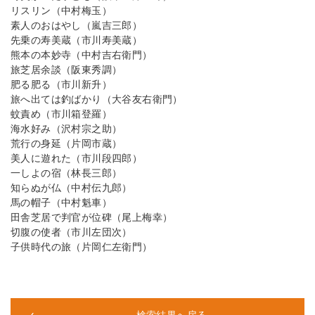
リスリン（中村梅玉）
素人のおはやし（嵐吉三郎）
先乗の寿美蔵（市川寿美蔵）
熊本の本妙寺（中村吉右衛門）
旅芝居余談（阪東秀調）
肥る肥る（市川新升）
旅へ出ては釣ばかり（大谷友右衛門）
蚊責め（市川箱登羅）
海水好み（沢村宗之助）
荒行の身延（片岡市蔵）
美人に遊れた（市川段四郎）
一しよの宿（林長三郎）
知らぬが仏（中村伝九郎）
馬の帽子（中村魁車）
田舎芝居で判官が位碑（尾上梅幸）
切腹の使者（市川左団次）
子供時代の旅（片岡仁左衛門）