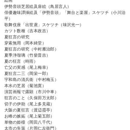
絵画
伊勢音頭芝居絵及扉絵（鳥居言人）
俳優趣味譚挿絵及「伊勢音頭」「舞台と楽屋」スケツチ（小川治
平）
歌舞伎座「出世鳶」スケツチ（味沢光一）
カツト数種（吉本政吉）
夏狂言の研究
穿索無用（岡本綺堂）
夏狂言の研究（中村雁治郎）
夏季浄瑠璃（竹柴晋吉）
夏の狂言（時雨）
亡父の実感（尾上梅幸）
夏狂言二三（岡栄一郎）
宇和島の清兵衛（中村梅玉）
本水の芝居（菊池寛）
演芸画報で露顕（市川中車）
狂言のこと（久保田万太郎）
切子の伊助（尾上多見蔵）
大阪の夏狂言（渡辺霞亭）
お峰の嫉妬（尾上菊五郎）
単物の姫様（岡田八千代）
太市の失策（片岡仁左衛門）