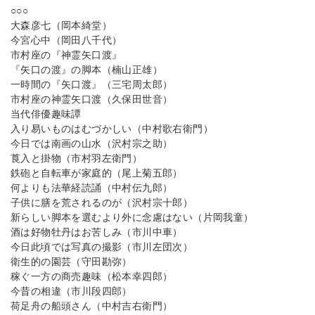
○○○
大森彦七（岡本綺堂）
今宮心中（岡田八千代）
市村座の『神霊矢口渡』
『矢口の渡』の脚本（楠山正雄）
一時間の『矢口渡』（三宅周太郎）
市村座の神霊矢口渡（久保田世音）
当代俳優趣味譚
入り易いものはむづかしい（中村歌右衛門）
今日では南画の山水（沢村宗之助）
莨入と掛物（市村羽左衛門）
鉄砲と自転車が家庭的（尾上菊五郎）
何よりも法華経読誦（中村伝九郎）
子供に膳を荒されるのが（沢村宗十郎）
新らしい脚本を選むより外に念慮はない（片岡我童）
酒は好物牡丹はお苦しみ（市川中車）
今日此頃では写真の撮影（市川左団次）
衛生的の園芸（守田勘弥）
稼ぐ一方の商売趣味（松本幸四郎）
今昔の相違（市川段四郎）
荷足舟の船頭さん（中村吉右衛門）