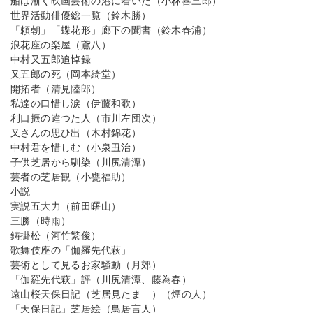
船は漸く映画芸術の港に着いた（小林喜三郎）
世界活動俳優総一覧（鈴木勝）
「頼朝」「蝶花形」廊下の聞書（鈴木春浦）
浪花座の楽屋（鳶八）
中村又五郎追悼録
又五郎の死（岡本綺堂）
開拓者（清見陸郎）
私達の口惜し涙（伊藤和歌）
利口振の違つた人（市川左団次）
又さんの思ひ出（木村錦花）
中村君を惜しむ（小泉丑治）
子供芝居から馴染（川尻清潭）
芸者の芝居観（小甕福助）
小説
実説五大力（前田曙山）
三勝（時雨）
鋳掛松（河竹繁俊）
歌舞伎座の「伽羅先代萩」
芸術として見るお家騒動（月郊）
「伽羅先代萩」評（川尻清潭、藤為春）
遠山桜天保日記（芝居見たまゝ）（煙の人）
「天保日記」芝居絵（鳥居言人）