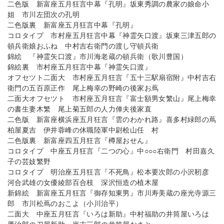
二色版 新富座五月狂言中幕『孔明』坂東秀調の農家の娘命小
姐 市川左団次の孔明
二色版裏 新富座五月狂言中幕『孔明』
コロタイプ 市村座五月狂言中幕『神霊矢口渡』坂東三津五郎の
頓兵衛娘おふね 中村吉右衛門の渡し守頓兵衛
錦絵 『神霊矢口渡』市川海老蔵の頓兵衛（歌川豊国）
錦絵裏 市村座五月狂言中幕『神霊矢口渡』
オフセツト二面大 市村座五月狂言『五十三駅扇宿附』中村吉右
衛門の五百原正作 尾上梅幸の野崎の後家お蔦
二面大オフセツト 市村座五月狂言『富士額男女繁山』尾上梅幸
の書生妻木繁 尾上菊五郎の人力俥夫後家直
二色版 新富座横浜座五月狂言『雲のわかれ路』喜多村緑郎の蔦
柏屋夏吉 伊井蓉峰の休職陸軍中尉桧山任 村
二色版裏 新富座四五月狂言『樽屋おせん』
コロタイプ 中座五月狂言『二つの心』中○○○右衛門 村田嘉久
子の芸妓繁野
コロタイプ 明治座五月狂言『不死鳥』松本要次郎の小沢靭彦
河合武雄の女優綾部百合枝 深沢恒造の植木屋
新錦絵 新富座五月狂言『御存知東男』市川寿美蔵の座光寺源三
郎 市川松蔦のおこよ（小川治平）
二面大 中座五月狂言『いろは新助』中村福助の井筒屋いろは