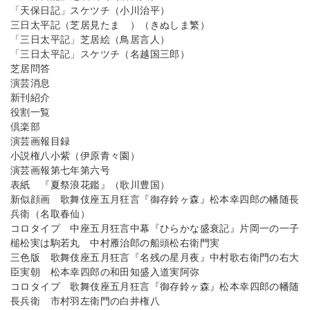
「天保日記」スケツチ（小川治平）
三日太平記（芝居見たまゝ）（きぬしま繁）
「三日太平記」芝居絵（鳥居言人）
「三日太平記」スケツチ（名越国三郎）
芝居問答
演芸消息
新刊紹介
役割一覧
倶楽部
演芸画報目録
小説権八小紫（伊原青々園）
演芸画報第七年第六号
表紙 『夏祭浪花鑑』（歌川豊国）
新似顔画 歌舞伎座五月狂言『御存鈴ヶ森』松本幸四郎の幡随長
兵衛（名取春仙）
コロタイプ 中座五月狂言中幕『ひらかな盛衰記』片岡一の一子
槌松実は駒若丸 中村雁治郎の船頭松右衛門実
三色版 歌舞伎座五月狂言『名残の星月夜』中村歌右衛門の右大
臣実朝 松本幸四郎の和田知盛入道実阿弥
コロタイプ 歌舞伎座五月狂言『御存鈴ヶ森』松本幸四郎の幡随
長兵衛 市村羽左衛門の白井権八