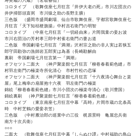
寿美蔵の六蔵）（名取春仙）
コロタイプ （歌舞伎座七月狂言『井伊大老の死』市川左団次の
井伊掃部頭直弼 市川猿之助の長野主膳）
三色版 （盛岡市盛岡劇場、仙台市歌舞伎座、宇都宮歌舞伎座七
月狂言『天下知桔梗旗揚』中村吉右衛門の明智
コロタイプ （中座七月狂言『一切経由来』片岡我童の妾お波
市川右団治の芳村孝三郎中村雀右衛門の妻お道
二色版 帝国劇場七月狂言『満潮』沢村宗之助の非人実は若狭五
郎守田勘弥の漁師岩五郎実は為基（長崎勘解由
裏刷 帝国劇場七月狂言第一『満潮』
オフセツト二面大 （神戸聚楽館七月狂言『柳巷春着薊色縫』市
村羽左衛門の極楽寺所化清心 市村竹松の恋塚
オフセツト二面大 （神戸聚楽館七月狂言『十六夜清心舞台と楽
屋』尾上梅幸の扇屋抱十六夜 羽左衛門の極楽
錦絵『柳巷春着薊色縫』市川小団次の極楽寺清心（歌川豊国）
錦絵裏刷 （神戸聚楽館七月狂言『柳巷春着薊色縫』
コロタイプ （東京南座七月狂言中幕『高時』片岡市蔵の北条高
時 中村芝鶴の愛妾衣笠）
三色版 （中村雁治郎の巡業中の三役 梶原景時 亀屋忠兵衛
南方十次兵衛）
○○○
二面大 （歌舞伎座七月狂言中幕『しらぬひ譚』中村福助の鳥山