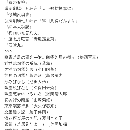
『京の友禅』
盛岡劇場七月狂言『天下知桔梗旗揚』
『傾城反魂香』
新潟劇場七月狂言『御目見得だんまり』
『絵本太功記』
『梅雨小袖昔八丈』
中座七月狂言『青嵐露夏菊』
『石堂丸』
○○○
幽霊芝居の研究―附。幽霊芝居の種々（絵画写真）
近世式幽霊の系統（鳶魚）
西洋の幽霊芝居（小山内薫）
芝居の幽霊と鳥居派（鳥居清忠）
涼みばなし（池田大伍）
幽霊絵ばなし（久保田米斎）
幽霊芝居のいろいろ（渥美清太郎）
初興行の南座（山崎紫紅）
東京演芸行脚（大久保春来）
楽屋漫歩記（兼子伴雨）
浪花座楽屋のぞ記（夏川きた子）
銀篭（芝居見たまゝ）（佐岡加稲）