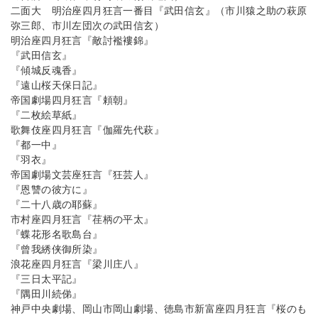
二面大 明治座四月狂言一番目『武田信玄』（市川猿之助の萩原
弥三郎、市川左団次の武田信玄）
明治座四月狂言『敵討襤褸錦』
『武田信玄』
『傾城反魂香』
『遠山桜天保日記』
帝国劇場四月狂言『頼朝』
『二枚絵草紙』
歌舞伎座四月狂言『伽羅先代萩』
『都一中』
『羽衣』
帝国劇場文芸座狂言『狂芸人』
『恩讐の彼方に』
『二十八歳の耶蘇』
市村座四月狂言『荏柄の平太』
『蝶花形名歌島台』
『曾我綉侠御所染』
浪花座四月狂言『梁川庄八』
『三日太平記』
『隅田川続俤』
神戸中央劇場、岡山市岡山劇場、徳島市新富座四月狂言『桜のも