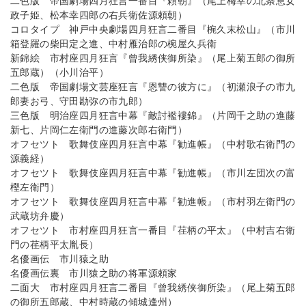
二色版 帝国劇場四月狂言一番目『頼朝』（尾上梅幸の北条息女
政子姫、松本幸四郎の右兵衛佐源頼朝）
コロタイプ 神戸中央劇場四月狂言二番目『椀久末松山』（市川
箱登羅の柴田定之進、中村雁治郎の椀屋久兵衛
新錦絵 市村座四月狂言『曾我綉侠御所染』（尾上菊五郎の御所
五郎蔵）（小川治平）
二色版 帝国劇場文芸座狂言『恩讐の彼方に』（初瀬浪子の市九
郎妻お弓、守田勘弥の市九郎）
三色版 明治座四月狂言中幕『敵討襤褸錦』（片岡千之助の進藤
新七、片岡仁左衛門の進藤次郎右衛門）
オフセツト 歌舞伎座四月狂言中幕『勧進帳』（中村歌右衛門の
源義経）
オフセツト 歌舞伎座四月狂言中幕『勧進帳』（市川左団次の富
樫左衛門）
オフセツト 歌舞伎座四月狂言中幕『勧進帳』（市村羽左衛門の
武蔵坊弁慶）
オフセツト 市村座四月狂言一番目『荏柄の平太』（中村吉右衛
門の荏柄平太胤長）
名優画伝 市川猿之助
名優画伝裏 市川猿之助の将軍源頼家
二面大 市村座四月狂言二番目『曾我綉侠御所染』（尾上菊五郎
の御所五郎蔵、中村時蔵の傾城逢州）