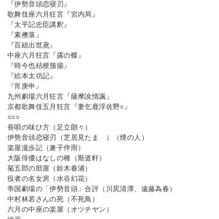
『伊勢音頭恋寝刃』
歌舞伎座六月狂言『宮内局』
『太平記忠臣講釈』
『素襖落』
『百組出世鳶』
中座六月狂言『露の蝶』
『時今也桔梗籏揚』
『絵本太功記』
『宵庚申』
九州劇場六月狂言『薩摩訛情諷』
京都歌舞伎五月狂言『妻乞鹿浮佐野○』
○○○
長唄の味ひ方（足立朗々）
伊勢音頭恋寝刃（芝居見たまゝ）（煙の人）
楽屋漫歩記（兼子伴雨）
大阪俳優はなしの種（斯道軒）
菊五郎の部屋（鈴木春浦）
役者の名女房（水谷幻花）
帝国劇場の「伊勢音頭」合評（川尻清潭、遠藤為春）
中村林若さんの死（不死鳥）
六月の中座の楽屋（オツチヤン）