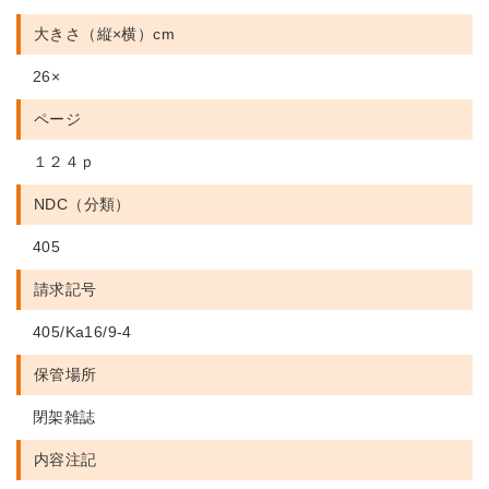
大きさ（縦×横）cm
26×
ページ
１２４ｐ
NDC（分類）
405
請求記号
405/Ka16/9-4
保管場所
閉架雑誌
内容注記