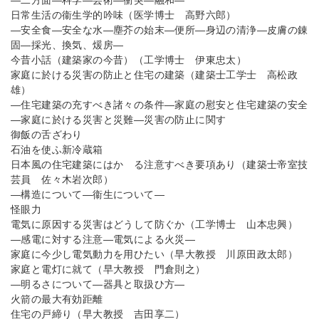
―二方面―科学―芸術―衝突―融和―
日常生活の衞生学的吟味（医学博士 高野六郎）
―安全食―安全な水―塵芥の始末―便所―身辺の清浄―皮膚の錬
固―採光、換気、煖房―
今昔小話（建築家の今昔）（工学博士 伊東忠太）
家庭に於ける災害の防止と住宅の建築（建築士工学士 高松政
雄）
―住宅建築の充すべき諸々の条件―家庭の慰安と住宅建築の安全
―家庭に於ける災害と災難―災害の防止に関す
御飯の舌ざわり
石油を使ふ新冷蔵箱
日本風の住宅建築にはかゝる注意すべき要項あり（建築士帝室技
芸員 佐々木岩次郎）
―構造について―衞生について―
怪眼力
電気に原因する災害はどうして防ぐか（工学博士 山本忠興）
―感電に対する注意―電気による火災―
家庭に今少し電気動力を用ひたい（早大教授 川原田政太郎）
家庭と電灯に就て（早大教授 門倉則之）
―明るさについて―器具と取扱ひ方―
火箭の最大有効距離
住宅の戸締り（早大教授 吉田享二）