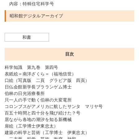
内容：特輯住宅科学号
昭和館デジタルアーカイブ
和書
目次
科学知識 第九巻 第四号
表紙絵＝南洋ざくら＝（福地信世）
口絵（写真版 二頁 グラビア版 四頁）
日仏会館新学長ブラランゲム博士
伯林の日光浴療養所
只一人の手で動く伯林の大変電所
コロンブスがアメリカに航したサンタ マリヤ号
百五十時間と四十分を飛び続けた？号
居ながら各地の潮汐を知る新機械
扉絵（工学博士伊東忠太）
建築の科学と芸術（工学博士 伊東忠太）