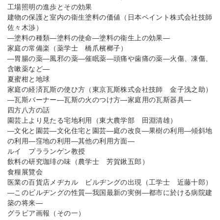
工場照明の進歩とその効果
建物の保護と室内の衞生塗料の価値（日本ペイント株式会社技師
佐々木渉）
―塗料の種類―塗料の使命―塗料の衞生上の効果―
家庭の常備楽（薬学士 橋爪檳榔子）
―胃腸の薬―風邪の薬―催眠薬―頭痛や歯痛の薬―火傷、凍傷、
含嗽薬など―
夏蜜柑と地球
家庭の経済瓦斯の使ひ方（東京瓦斯株式会社技師 金子浅之助）
―瓦斯バーナー―瓦斯の火のつけ方―家庭用の瓦斯器具―
四方八方の話
園芸上より見たる宅地利用（東大農学部 田淵清雄）
―文化と園芸―文化住宅と園芸―庭の改良―果樹の利用―傾斜地
の利用―窪地の利用―其他の利用方面―
ルイ プラランゲン教授
飲料の研究珈琲の味（農学士 芳賀鍬五郎）
食糧展覽会
医業の百貨店メヂカル ビルヂングの出現（工学士 近藤十郎）
―このビルヂングの性質―我国最新の実例―都市に於ける病院建
築の将来―
グラビア画報（その一）