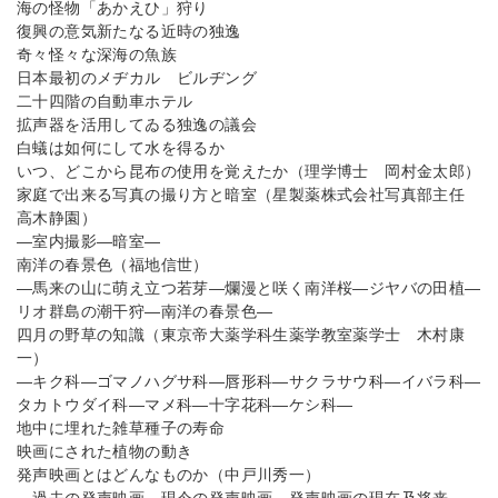
海の怪物「あかえひ」狩り
復興の意気新たなる近時の独逸
奇々怪々な深海の魚族
日本最初のメヂカル ビルヂング
二十四階の自動車ホテル
拡声器を活用してゐる独逸の議会
白蟻は如何にして水を得るか
いつ、どこから昆布の使用を覚えたか（理学博士 岡村金太郎）
家庭で出来る写真の撮り方と暗室（星製薬株式会社写真部主任
高木静園）
―室内撮影―暗室―
南洋の春景色（福地信世）
―馬来の山に萌え立つ若芽―爛漫と咲く南洋桜―ジヤバの田植―
リオ群島の潮干狩―南洋の春景色―
四月の野草の知識（東京帝大薬学科生薬学教室薬学士 木村康
一）
―キク科―ゴマノハグサ科―唇形科―サクラサウ科―イバラ科―
タカトウダイ科―マメ科―十字花科―ケシ科―
地中に埋れた雑草種子の寿命
映画にされた植物の動き
発声映画とはどんなものか（中戸川秀一）