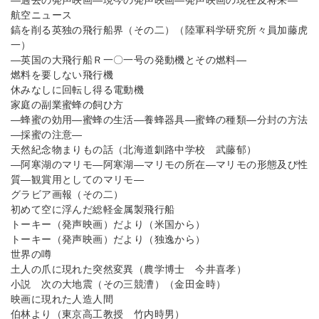
―過去の発声映画―現今の発声映画―発声映画の現在及将来―
航空ニュース
鎬を削る英独の飛行船界（その二）（陸軍科学研究所々員加藤虎
一）
―英国の大飛行船Ｒ一〇一号の発動機とその燃料―
燃料を要しない飛行機
休みなしに回転し得る電動機
家庭の副業蜜蜂の飼ひ方
―蜂蜜の効用―蜜蜂の生活―養蜂器具―蜜蜂の種類―分封の方法
―採蜜の注意―
天然紀念物まりもの話（北海道釧路中学校 武藤郁）
―阿寒湖のマリモ―阿寒湖―マリモの所在―マリモの形態及び性
質―観賞用としてのマリモ―
グラビア画報（その二）
初めて空に浮んだ総軽金属製飛行船
トーキー（発声映画）だより（米国から）
トーキー（発声映画）だより（独逸から）
世界の噂
土人の爪に現れた突然変異（農学博士 今井喜孝）
小説 次の大地震（その三競漕）（金田金時）
映画に現れた人造人間
伯林より（東京高工教授 竹内時男）