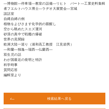
―博物館―停車場―教室の設備―リヒト バート―工業史料集輯
者フエルトハウス博士―ラヂオ大展覽会―宮城
談話室
自縄自縛の例
植物をよびさます化学的の眼醒し
空から眺めたスエズ運河
砂漠の真中で戦艦の爆破
世界の見聞録
欧洲大陸一巡り（浦和高工教授 江見節男）
―和蘭―独逸―瑞西―仏蘭西―
双生児の話
わが国最近の発明と特許
科学時事
質問応答
編輯室より
検索結果へ戻る