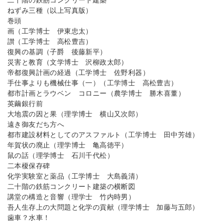
二十階の鉄筋コンクリート建築
ねずみ三種（以上写真版）
巻頭
画（工学博士 伊東忠太）
讃（工学博士 高松豊吉）
復興の基調（子爵 後藤新平）
災害と教育（文学博士 沢柳政太郎）
帝都復興計画の経過（工学博士 佐野利器）
手仕事よりも機械仕事（一）（工学博士 高松豊吉）
都市計画とラウベン コロニー（農学博士 勝木喜董）
英繭銀行前
大地震の因と果（理学博士 横山又次郎）
遠き御友だち方へ
都市建設材料としてのアスファルト（工学博士 田中芳雄）
年賀状の廃止（理学博士 亀高徳平）
鼠の話（理学博士 石川千代松）
二本榎保存碑
化学実験室と薬品（工学博士 大島義清）
二十階の鉄筋コンクリート建築の横断図
講堂の構造と音響（理学士 竹内時男）
吾人生存上の大問題と化学の貢献（理学博士 加藤与五郎）
歯車？水車！