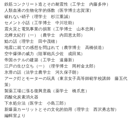
鉄筋コンクリート造とその耐震性（工学士 内藤多仲）
人類血液の生物化学的係数（医学博士志賀潔）
破れない硝子（理学士 杉江重誠）
セメント小話（工学博士 中川壮助）
震火災と電気事業の損害（工学博士 山本忠興）
北樺太紀行（一）（農学士 内田恵太郎）
鯰の話（理学士 田中茂穂）
地震に就ての感想を問はれて（農学博士 高橋偵造）
空中爆弾の威力（陸軍砲兵少佐 成田篤）
帝国ホテルの建築（工学士 遠藤新）
江戸の生ひ立ち（一）（理学博士 岡村金太郎）
氷滑の話（法学士農学士 河久保子朗）
アーク灯とモーターの玩具（東京女子高等師範学校講師 藤五代
策）
製薬工場に漲る復興意義（薬学士 橋爪恵）
四酸化炭素消火器
下水処分法（医学士 小島三郎）
新爆薬カーリットとその文化的効用（理学士 西沢勇志智）
編輯室より