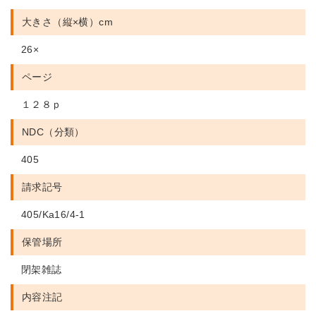
大きさ（縦×横）cm
26×
ページ
１２８ｐ
NDC（分類）
405
請求記号
405/Ka16/4-1
保管場所
閉架雑誌
内容注記