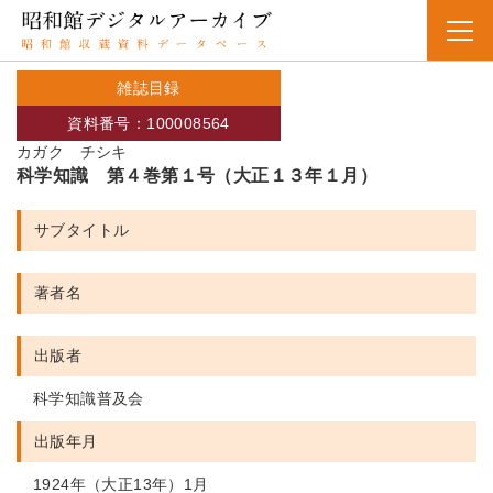
雑誌目録
資料番号：100008564
カガク チシキ
科学知識 第４巻第１号（大正１３年１月）
サブタイトル
著者名
出版者
科学知識普及会
出版年月
1924年（大正13年）1月