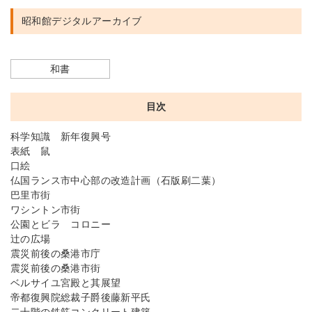
昭和館デジタルアーカイブ
和書
目次
科学知識 新年復興号
表紙 鼠
口絵
仏国ランス市中心部の改造計画（石版刷二葉）
巴里市街
ワシントン市街
公園とビラ コロニー
辻の広場
震災前後の桑港市庁
震災前後の桑港市街
ベルサイユ宮殿と其展望
帝都復興院総裁子爵後藤新平氏