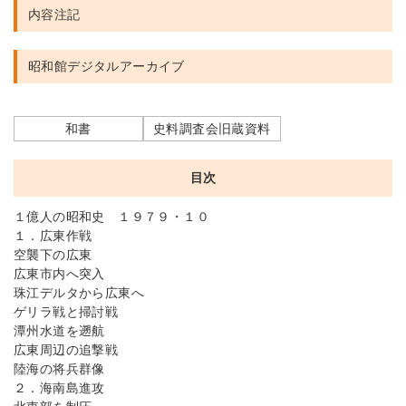
内容注記
昭和館デジタルアーカイブ
和書
史料調査会旧蔵資料
目次
１億人の昭和史 １９７９・１０
１．広東作戦
空襲下の広東
広東市内へ突入
珠江デルタから広東へ
ゲリラ戦と掃討戦
潭州水道を遡航
広東周辺の追撃戦
陸海の将兵群像
２．海南島進攻