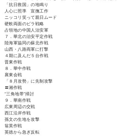
「抗日救国」の地鳴り
人心に照準 宣撫工作
ニッコリ笑って親日ムード
硬軟両面のビラ戦略
占領地の中国人治安軍
７．華北の治安平定作戦
陸海軍協同の蘇北作戦
山西・八路両軍に打撃
４期に及んだ５台作戦
晋東作戦
８．華中作戦
襄東会戦
「８月攻勢」に先制攻撃
〓湘作戦
“三角地帯”掃討
９．華南作戦
広東周辺の交戦
西江沿岸作戦
孫文の生地を攻撃
翁英作戦
英徳から急ぎ反転