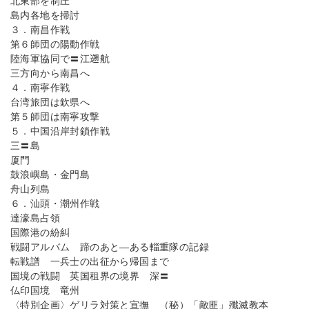
北東部を制圧
島内各地を掃討
３．南昌作戦
第６師団の陽動作戦
陸海軍協同で〓江遡航
三方向から南昌へ
４．南寧作戦
台湾旅団は欽県へ
第５師団は南寧攻撃
５．中国沿岸封鎖作戦
三〓島
厦門
鼓浪嶼島・金門島
舟山列島
６．汕頭・潮州作戦
達濠島占領
国際港の紛糾
戦闘アルバム 蹄のあと―ある輜重隊の記録
転戦譜 一兵士の出征から帰国まで
国境の戦闘 英国租界の境界 深〓
仏印国境 竜州
〈特別企画〉ゲリラ対策と宣撫 （秘）「敵匪」殲滅教本