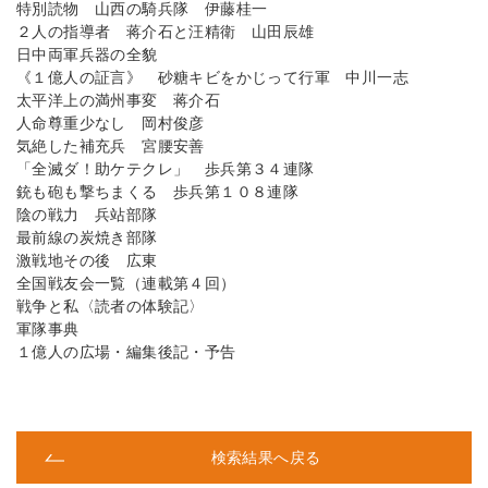
特別読物 山西の騎兵隊 伊藤桂一
２人の指導者 蒋介石と汪精衛 山田辰雄
日中両軍兵器の全貌
《１億人の証言》 砂糖キビをかじって行軍 中川一志
太平洋上の満州事変 蒋介石
人命尊重少なし 岡村俊彦
気絶した補充兵 宮腰安善
「全滅ダ！助ケテクレ」 歩兵第３４連隊
銃も砲も撃ちまくる 歩兵第１０８連隊
陰の戦力 兵站部隊
最前線の炭焼き部隊
激戦地その後 広東
全国戦友会一覧（連載第４回）
戦争と私〈読者の体験記〉
軍隊事典
１億人の広場・編集後記・予告
検索結果へ戻る