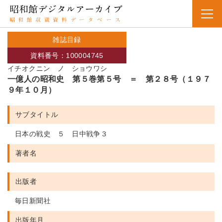
雑誌目録
資料番号：100004745
イチオクニン ノ ショウワシ
一億人の昭和史 第５巻第５号 ＝ 第２８号（１９７
９年１０月）
サブタイトル
日本の戦史 ５ 日中戦争３
著者名
出版者
毎日新聞社
出版年月