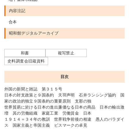
内容注記
合本
昭和館デジタルアーカイブ
和書
複写禁止
史料調査会旧蔵資料
目次
外国の新聞と雑誌 第３１５号
日本の対支政策と９国条約 天羽声明 石井ランシング協約 国
家の政治的独立９国条約の重要原則 支那の独
世界貿易に於ける日本の進出廉価なる日本の商品 日本の輸出激
増 其の労働組織 家庭工業 労働賃金 日本
１９１４＝３４年の教訓 世界戦争前後の相違 愚人のパラダイ
ス 国家主義と帝国主義 ビスマークの卓見