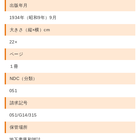
出版年月
1934年（昭和9年）9月
大きさ（縦×横）cm
22×
ページ
１冊
NDC（分類）
051
請求記号
051/G14/315
保管場所
地下書庫和雑誌