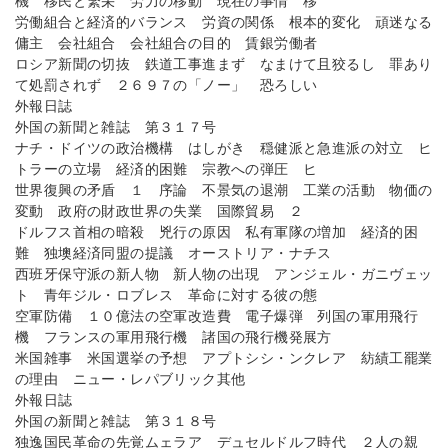
機 移民と繁栄 労力の移動 現在の事情 移
労働組合と経済的バランス 労資の関係 根本的変化 頑迷なる
傭主 会社組合 会社組合の目的 賃銀労働者
ロシア新聞の切抜 鉄道工事進まず なまけて且狡るし 罪あり
て処罰されず ２６９７の「ノー」 恐ろしい
外報日誌
外国の新聞と雑誌 第３１７号
ナチ・ドイツの政治機構 はしがき 穏健派と急進派の対立 ヒ
トラーの立場 経済的困難 宗教への弾圧 ヒ
世界復興の矛盾 １ 序論 不景気の退潮 工業の活動 物価の
変動 政府の財政世界の失業 国際貿易 ２
ドルフス首相の暗殺 兇行の原因 私有軍隊の増加 経済的困
難 独墺経済同盟の提議 オーストリア・ナチス
西班牙保守派の新人物 新人物の出現 アンジェル・ガニヴェッ
ト 青年ジル・ロブレス 革命に対する彼の態
空軍防備 １０億法の空軍改造費 電子爆弾 列国の軍用飛行
機 フランスの軍用飛行機 諸国の飛行機発展方
米国雑事 米国選挙の予想 アプトシシ・ンクレア 紡績工罷業
の理由 ニュー・レパブリック其他
外報日誌
外国の新聞と雑誌 第３１８号
独逸国民革命の先覚ムェラア デュセルドルフ時代 ２人の親