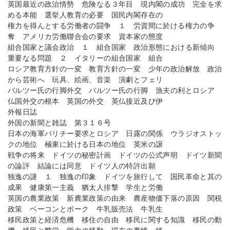
英国最近の政治情勢 危険なる３年目 現内閣の成功 完全を求
める本能 選挙人教育の必要 国民内閣存在の
権力を得んとする労働者の闘争 １ 労資間に於ける権力の争
奪 アメリカ労働聯合会の要求 資本家の態度
組合国家と議会政治 １ 組合国家 政治形態における新傾向
重要なる問題 ２ イタリーの組合国家 組合
ロシア教育方針の一変 教育方針の一変 少年の政治解放 政治
から芸術へ 玩具、絵画、音楽 演劇とフェリ
バルツー氏の行脚外交 バルツー氏の行脚 漁夫の利とロシア
仏国外交の根本 英国の外交 英仏接近及び伊
外報日誌
外国の新聞と雑誌 第３１６号
日本の海軍パリチー要求とロシア 日露の関係 ウラジオストッ
クの地位 極東に於ける日本の地位 英米の譲
戦争の将来 ドイツの秘密計画 ドイツの公式声明 ドイツ新聞
の論評 結論には同意 ドイツ人の特許出願
独逸の謎 １ 独逸の印象 ドイツを旅行して 国民革命と其の
成果 健康第一主義 猶太人排撃 学生と労働
英国の農業政策 新農業政策の由来 農産物価下落の原因 関税
政策 ベーコンとポーク 牛乳販売法 牛乳生
移民政策と経済危機 移住の自由 移民に関する知識 移民の動