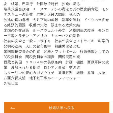
友 結婚、巴里行 外国放浪時代 独逸に帰る
瑞典式議会政治 １ スエーデンの憲法と其の歴史的背景 モン
テスキューの影響 君主と人民の関係 議会の
独逸の真の危機 ６月下旬の虐殺 新革命運動 ドイツの当面せ
る経済的困難 収穫の失敗 誤まれる政策の結
米国の外交政策 ルーズヴェルト外交 米墨関係の改善 モンロ
ー主義とラテン・アメリカ キューバとの新条
社会の安全と一般ストライキ 社会の安全とストライキ 科学的
発明の結果 人口の都市集中 熟練労働者と社
米国関税委員会の性質 関税とフットボール 行政機関としての
関税委員会 関税委員会の職責 関税問題の複
西蔵と英国 １９０４年の英蔵条約 計画一頓挫 西蔵軍隊の攻
撃 裏切られたる期待 ロシアと西蔵 交渉進
スターリンの腹心カガノウィチ 新陳代謝 経歴 昇進 人物
八面六臂人望 地下鉄工事ルイ・フィッシャー
外報日誌
検索結果へ戻る