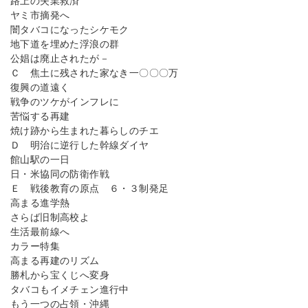
路上の失業救済
ヤミ市摘発へ
闇タバコになったシケモク
地下道を埋めた浮浪の群
公娼は廃止されたが－
Ｃ 焦土に残された家なき一〇〇〇万
復興の道遠く
戦争のツケがインフレに
苦悩する再建
焼け跡から生まれた暮らしのチエ
Ｄ 明治に逆行した幹線ダイヤ
館山駅の一日
日・米協同の防衛作戦
Ｅ 戦後教育の原点 ６・３制発足
高まる進学熱
さらば旧制高校よ
生活最前線へ
カラー特集
高まる再建のリズム
勝札から宝くじへ変身
タバコもイメチェン進行中
もう一つの占領・沖縄