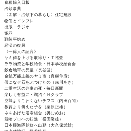
食糧輸入日報
占領事典
〈図解・占領下の暮らし〉住宅建設
物価とインフレ
出版・ラジオ
犯罪
戦後事始め
経済の復興
《一億人の証言》
ヤミ値を上げる取締り・Ｔ巡査
ララ物資と学校給食・日本学校給食会
穀倉地帯の児童（長谷健）
金銭万能主義のヤミ市（真継伸彦）
僕になぜ石をぶつけたの（森川あき）
二重生活の判事の死・毎日新聞
楽しく有益に・鵜沼４Ｈクラブ
空襲よりこわくないチフス（内田百間）
教育より飢えた子を（栗原正雄）
ネをあげた浴場組合（奥むめお）
競輪プロへの転進（横田隆雄）
日本掃海隊朝鮮へ出動（大久保武雄）