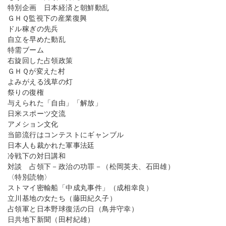
特別企画 日本経済と朝鮮動乱
ＧＨＱ監視下の産業復興
ドル稼ぎの先兵
自立を早めた動乱
特需ブーム
右旋回した占領政策
ＧＨＱが変えた村
よみがえる浅草の灯
祭りの復権
与えられた「自由」「解放」
日米スポーツ交流
アメション文化
当節流行はコンテストにギャンブル
日本人も裁かれた軍事法廷
冷戦下の対日講和
対談 占領下－政治の功罪－（松岡英夫、石田雄）
〈特別読物〉
ストマイ密輸船「中成丸事件」（成相幸良）
立川基地の女たち（藤田紀久子）
占領軍と日本野球復活の日（鳥井守幸）
日共地下新聞（田村紀雄）