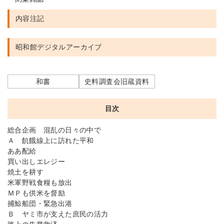
内容注記
昭和館デジタルアーカイブ
和書
史料調査会旧蔵資料
目次
総合企画 混乱の日々の中で
Ａ 飢餓線上に訪れた平和
ああ配給
買い出しエレジー
焼土を耕す
米軍野戦食糧も放出
ＭＰも供米を督励
捕鯨船団・緊急出港
Ｂ ヤミ市が支えた庶民の活力