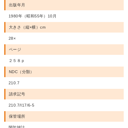
出版年月
1980年（昭和55年）10月
大きさ（縦×横）cm
28×
ページ
２５８ｐ
NDC（分類）
210.7
請求記号
210.7/I17/6-5
保管場所
閉架雑誌