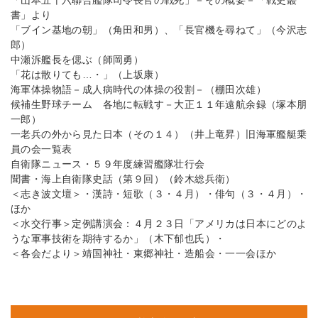
「山本五十六聯合艦隊司令長官の戦死」－その概要－「戦史叢
書」より
「ブイン基地の朝」（角田和男）、「長官機を尋ねて」（今沢志
郎）
中瀬泝艦長を偲ぶ（師岡勇）
「花は散りても…・」（上坂康）
海軍体操物語－成人病時代の体操の役割－（棚田次雄）
候補生野球チーム 各地に転戦す－大正１１年遠航余録（塚本朋
一郎）
一老兵の外から見た日本（その１４）（井上竜昇）旧海軍艦艇乗
員の会一覧表
自衛隊ニュース・５９年度練習艦隊壮行会
聞書・海上自衛隊史話（第９回）（鈴木総兵衛）
＜志き波文壇＞・漢詩・短歌（３・４月）・俳句（３・４月）・
ほか
＜水交行事＞定例講演会：４月２３日「アメリカは日本にどのよ
うな軍事技術を期待するか」（木下郁也氏）・
＜各会だより＞靖国神社・東郷神社・造船会・一一会ほか