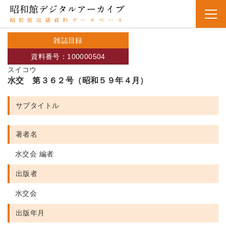
雑誌目録
資料番号：100000504
スイコウ
水交 第３６２号（昭和５９年４月）
サブタイトル
著者名
水交会 編者
出版者
水交会
出版年月