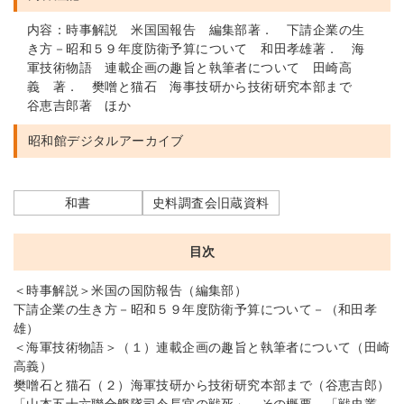
内容：時事解説 米国国報告 編集部著． 下請企業の生
き方－昭和５９年度防衛予算について 和田孝雄著． 海
軍技術物語 連載企画の趣旨と執筆者について 田崎高
義 著． 樊噌と猫石 海事技研から技術研究本部まで
谷恵吉郎著 ほか
昭和館デジタルアーカイブ
和書
史料調査会旧蔵資料
目次
＜時事解説＞米国の国防報告（編集部）
下請企業の生き方－昭和５９年度防衛予算について－（和田孝
雄）
＜海軍技術物語＞（１）連載企画の趣旨と執筆者について（田崎
高義）
樊噌石と猫石（２）海軍技研から技術研究本部まで（谷恵吉郎）