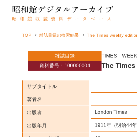
TOP
雑誌目録の検索結果
The Times weekly edi
雑誌目録
TIMES WEEK
The Times 
資料番号：100000004
サブタイトル
著者名
London Times
出版者
1911年（明治44
出版年月