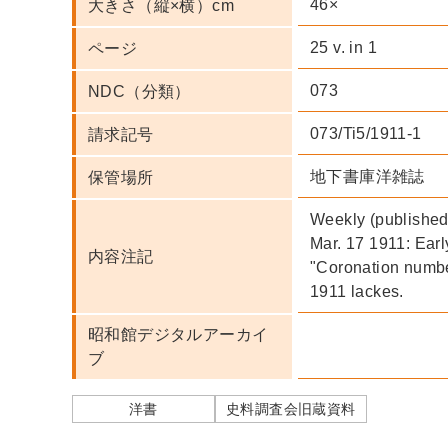
46×
大きさ（縦×横）cm
25 v. in 1
ページ
073
NDC（分類）
073/Ti5/1911-1
請求記号
地下書庫洋雑誌
保管場所
Weekly (published 
Mar. 17 1911: Earl
内容注記
"Coronation numbe
1911 lackes.
昭和館デジタルアーカイ
ブ
洋書
史料調査会旧蔵資料