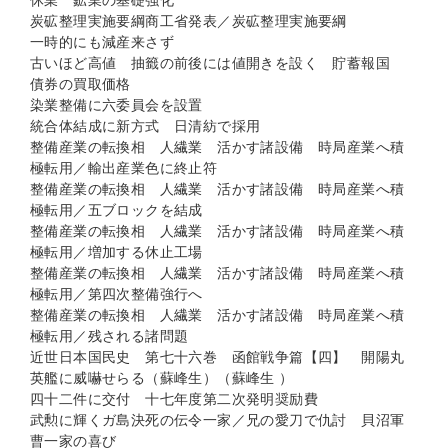
休業 鉱業の基礎強化
炭砿整理実施要綱商工省発表／炭砿整理実施要綱
一時的にも減産来さず
古いほど高値 抽籤の前後には値開きを設く 貯蓄報国
債券の買取価格
染業整備に六委員会を設置
統合体結成に新方式 日清紡で採用
整備産業の転換相 人繊業 活かす諸設備 時局産業へ積
極転用／輸出産業色に終止符
整備産業の転換相 人繊業 活かす諸設備 時局産業へ積
極転用／五ブロックを結成
整備産業の転換相 人繊業 活かす諸設備 時局産業へ積
極転用／増加する休止工場
整備産業の転換相 人繊業 活かす諸設備 時局産業へ積
極転用／第四次整備強行へ
整備産業の転換相 人繊業 活かす諸設備 時局産業へ積
極転用／残される諸問題
近世日本国民史 第七十六巻 函館戦争篇【四】 開陽丸
英艦に威嚇せらる（蘇峰生）（蘇峰生 ）
四十二件に交付 十七年度第二次発明奨励費
武勲に輝くガ島決死の伝令一家／兄の愛刀で仇討 貝沼軍
曹一家の喜び