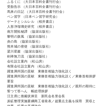
ふるくに （大日本百科全書刊行会）
受胎告示 （大日本百科全書刊行会）
馬来の日記 （大日本百科全書刊行会）
ペン習字 （日本ペン習字研究会）
ゲーテとシルレル （桜井書店）
人形浄瑠璃史研究 （桜井書店）
南方開拓秘譚 （協栄出版社）
黎明の旗風 （協栄出版社）
炎の島 （協栄出版社）
熊本城の密使 （協栄出版社）
梁川星巖 （協栄出版社）
剣禅無刀流 （協栄出版社）
会社設立案内 （松山房）
有限会社設立案内 （松山房）
躍進満州国の貢献 東條首相協力強化説く
躍進満州国の貢献 東條首相協力強化説く／東條首相挨拶
要旨
躍進満州国の貢献 東條首相協力強化説く／親邦の期待に
誓つて答へん 帳総理挨拶
汪主席に推戴状捧呈 新民会名誉会長
炭砿整理実施要綱商工省発表／超重点主義を採用 買収と