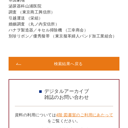
帝国劇場
泌尿器科山浦医院
調査 （東京商工興信所）
引越運送 （栄組）
婚姻調査 （丸ノ内安信所）
ハナヲ製造器／キセル掃除機 （三幸商会）
別珍リボン／優秀擬帯 （東京擬革婦人バンド加工業組合）
検索結果へ戻る
デジタルアーカイブ
雑誌のお問い合わせ
資料の利用については
4階 図書室のご利用にあたって
をご覧ください。