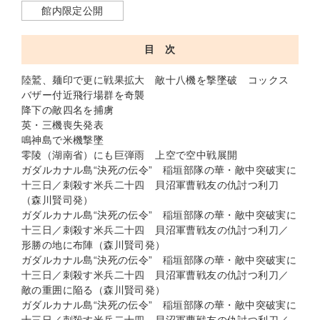
館内限定公開
目 次
陸鷲、麺印で更に戦果拡大 敵十八機を撃墜破 コックス
バザー付近飛行場群を奇襲
降下の敵四名を捕虜
英・三機喪失発表
鳴神島で米機撃墜
零陵（湖南省）にも巨弾雨 上空で空中戦展開
ガダルカナル島“決死の伝令” 稲垣部隊の華・敵中突破実に
十三日／刺殺す米兵二十四 貝沼軍曹戦友の仇討つ利刀
（森川賢司発）
ガダルカナル島“決死の伝令” 稲垣部隊の華・敵中突破実に
十三日／刺殺す米兵二十四 貝沼軍曹戦友の仇討つ利刀／
形勝の地に布陣（森川賢司発）
ガダルカナル島“決死の伝令” 稲垣部隊の華・敵中突破実に
十三日／刺殺す米兵二十四 貝沼軍曹戦友の仇討つ利刀／
敵の重囲に陥る（森川賢司発）
ガダルカナル島“決死の伝令” 稲垣部隊の華・敵中突破実に