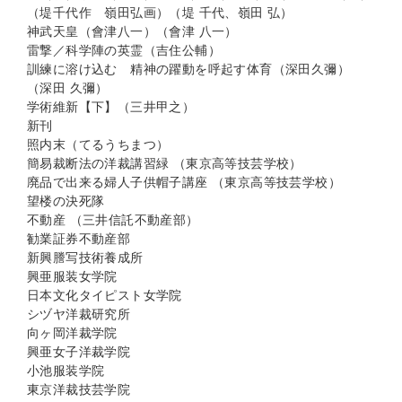
（堤千代作 嶺田弘画）（堤 千代、嶺田 弘）
神武天皇（會津八一）（會津 八一）
雷撃／科学陣の英霊（吉住公輔）
訓練に溶け込む 精神の躍動を呼起す体育（深田久彌）
（深田 久彌）
学術維新【下】（三井甲之）
新刊
照内末（てるうちまつ）
簡易裁断法の洋裁講習緑 （東京高等技芸学校）
廃品で出来る婦人子供帽子講座 （東京高等技芸学校）
望楼の決死隊
不動産 （三井信託不動産部）
勧業証券不動産部
新興謄写技術養成所
興亜服装女学院
日本文化タイピスト女学院
シヅヤ洋裁研究所
向ヶ岡洋裁学院
興亜女子洋裁学院
小池服装学院
東京洋裁技芸学院