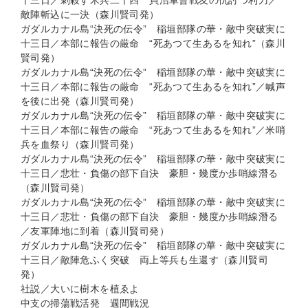
十三日／刺殺す米兵二十四 貝沼軍曹戦友の仇討つ利刀／
敵陣斬込に一決（森川賢司発）
ガダルカナル島“決死の伝令” 稲垣部隊の華・敵中突破実に
十三日／本部に報告の厳命 “死あつて生あるを知れ”（森川
賢司発）
ガダルカナル島“決死の伝令” 稲垣部隊の華・敵中突破実に
十三日／本部に報告の厳命 “死あつて生あるを知れ”／喊声
を後に出発（森川賢司発）
ガダルカナル島“決死の伝令” 稲垣部隊の華・敵中突破実に
十三日／本部に報告の厳命 “死あつて生あるを知れ”／米哨
兵を血祭り（森川賢司発）
ガダルカナル島“決死の伝令” 稲垣部隊の華・敵中突破実に
十三日／悲壮・負傷の部下自決 豪胆・幾度か歩哨線潛る
（森川賢司発）
ガダルカナル島“決死の伝令” 稲垣部隊の華・敵中突破実に
十三日／悲壮・負傷の部下自決 豪胆・幾度か歩哨線潛る
／友軍陣地に到着（森川賢司発）
ガダルカナル島“決死の伝令” 稲垣部隊の華・敵中突破実に
十三日／敵陣危ふく突破 両上等兵も生還す（森川賢司
発）
社説／大いに樹木を植ゑよ
中支の掃蕩戦活発 週間戦況