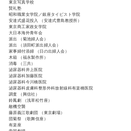
東京写真学校
賢礼塾
昭和職業女学院／銀座タイピスト学院
安達式盛花投入 （安達式豊島教授所）
東京商工家政女学院
大日本海外青年会
派出 （菊池婦人会）
派出 （須田町派出婦人会）
家事婦付添婦 （日の出婦人会）
木箱 （福永製作所）
消毒 （三共）
泌尿器科井上医院
泌尿器科加藤医院
泌尿器科今川橋医院
泌尿器科皮膚科整形外科放射線科有楽橋医院
調査 （興信社）
鈴鳳劇 （浅草松竹座）
敵機空襲
藤原義江歌劇団 （東京劇場）
団菊祭 （歌舞伎座）
有楽座