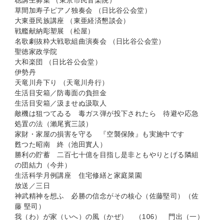
聴講生募集 （東京市民音楽院）
草間加寿子ピアノ独奏会 （日比谷公会堂）
大東亜民族講座 （東亜経済懇談会）
戦艦献納彫塑展 （松屋）
名歌劇抜粋大戦歌組曲演奏会 （日比谷公会堂）
聖徳家政学院
大和楽団 （日比谷公会堂）
伊勢丹
天竜川舟下り （天竜川舟行）
生活目安箱／防毒面の負担金
生活目安箱／汲ませぬ汲取人
敵機は狙つてゐる 毒ガス弾が投下されたら 待避や応急
処置の法（瀨尾賓三談）
家財・家屋の損害を守る 『空襲保険』も実施中です
甦つた昭南 終（池田實人）
勝利の貯蓄 二百七十億を目指し是非ともやりとげる隣組
の団結力（今井）
生活科学月例講座 住宅修繕と家庭菜園
放送／三日
神武精神を想ふ 必勝の信念がその核心（佐藤堅司）（佐
藤 堅司）
我（わ）が家（いへ）の風（かぜ） （106） 門出（一）