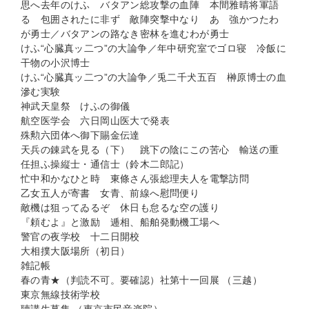
思へ去年のけふ バタアン総攻撃の血陣 本間雅晴将軍語
る 包囲されたに非ず 敵陣突撃中なり あゝ強かつたわ
が勇士／バタアンの路なき密林を進むわが勇士
けふ“心臓真ッ二つ”の大論争／年中研究室でゴロ寝 冷飯に
干物の小沢博士
けふ“心臓真ッ二つ”の大論争／兎二千犬五百 榊原博士の血
滲む実験
神武天皇祭 けふの御儀
航空医学会 六日岡山医大で発表
殊勲六団体へ御下賜金伝達
天兵の錬武を見る（下） 跳下の陰にこの苦心 輸送の重
任担ふ操縦士・通信士（鈴木二郎記）
忙中和かなひと時 東條さん張総理夫人を電撃訪問
乙女五人が寄書 女青、前線へ慰問便り
敵機は狙ってゐるぞ 休日も怠るな空の護り
『頼むよ』と激励 逓相、船舶発動機工場へ
警官の夜学校 十二日開校
大相撲大阪場所（初日）
雑記帳
春の青★（判読不可。要確認）社第十一回展 （三越）
東京無線技術学校