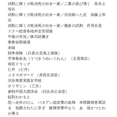
武勲に輝くガ島決死の伝令一家／二重の喜び沸く 高木上
等兵
武勲に輝くガ島決死の伝令一家／日頃鍛へた足 加藤上等
兵
武勲に輝くガ島決死の伝令一家／幾多の武勲 丹羽兵長
ドクー総督各地外交官招致
午後の市況／株式続騰す
東株短期後場
余録
戦争保険 （日産火災海上保険）
宇津救命丸（うづきうめいぐわん） （玉置商店）
有田ドラッグ
仁丹 （仁丹）
メヌマポマード （井田京栄堂）
渋谷商業実践女学校
オリザニン （三共）
参戦中国大講演会 （日比谷公会堂）
錠剤わかもと
思へ去年のけふ バタアン総攻撃の血陣 本間雅晴将軍語
る 包囲されたに非ず 敵陣突撃中なり あゝ強かつたわ
が勇士