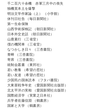
千二百六十余機 赤軍三月中の喪失
独機英本土を爆撃
明治文学作家論（上） （小学館）
休刊日社告 （毎日新聞社）
第一生命保険
山西学術探検記 （朝日新聞社）
日本外交史話 （朝日新聞社）
山鹿素行 （三省堂）
僕の機関車 （三省堂）
なつかしき日々 （三杏書院）
青蝉 （三杏書院）
寄席 （三杏書院）
統制会叢書 （東邦社）
若い教養 （希望の窓社）
若い友達 （希望の窓社）
少国民の国体読本 （フタバ書院）
大東亜戦争年史 （愛国新聞社出版部）
北太平洋の実相 （愛国新聞社出版部）
国際経済学 （実業之日本社）
兵学者佐藤信淵 （鶴書房）
国家と大学 （鶴書房）