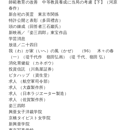
師範教育の改善 中等教員養成に当局の考慮【下】（河原
春作）
新合祀の英霊 東京市関係
特許公開と表彰（多田禮吉）
頭の錬成（回答者三石巖氏）
新映画／『姿三四郎』東宝作品
学芸消息
放送／二十四日
我（わ）が家（いへ）の風（かぜ） （96） 木々の春
（一）（堤千代作 嶺田弘画）（堤 千代、嶺田 弘）
消化胃健錠 （カネボウ）
投資信託 （川島屋証券）
ビタハップ （資生堂）
求人 （航空軍司令部）
求人 （大森製作所）
求人 （日本ラジヱーター製造）
求人 （佐賀製作所）
姿三四郎
興亜女子洋裁学院
京橋タイピスト女学院
新興亜学院