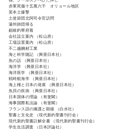
独、クールスクへひた押し
赤軍死傷十五萬六千 オリョール地区
英本土爆撃
土使節団北阿司令官訪問
濠州師団帰る
顧維釣華府着
会社設立案内 （松山房）
工場設置案内 （松山房）
不二越鋼材工業
海と科学随記 （興亜日本社）
魚の話 （興亜日本社）
海洋学 （興亜日本社）
海洋医学 （興亜日本社）
戦時航海学 （興亜日本社）
海上権と日本の発展 （興亜日本社）
魚貝の疾病 （興亜日本社）
日本国体の理論 （有斐閣）
海事国際私法論 （有斐閣）
フランス語の擁護と顕揚 （白水社）
聖書と文化史 （現代新約聖書刊行会）
現代新約聖書註解全書 （現代新約聖書刊行会）
学生生活調査 （日本評論社）