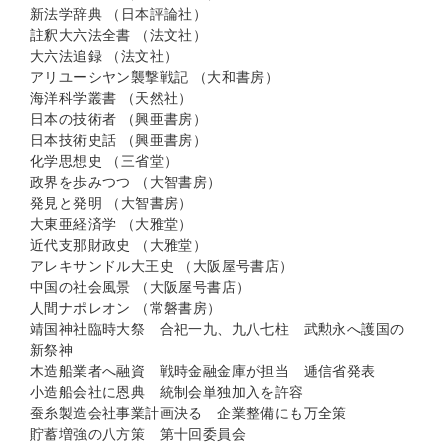
新法学辞典 （日本評論社）
註釈大六法全書 （法文社）
大六法追録 （法文社）
アリユーシヤン襲撃戦記 （大和書房）
海洋科学叢書 （天然社）
日本の技術者 （興亜書房）
日本技術史話 （興亜書房）
化学思想史 （三省堂）
政界を歩みつつ （大智書房）
発見と発明 （大智書房）
大東亜経済学 （大雅堂）
近代支那財政史 （大雅堂）
アレキサンドル大王史 （大阪屋号書店）
中国の社会風景 （大阪屋号書店）
人間ナポレオン （常磐書房）
靖国神社臨時大祭 合祀一九、九八七柱 武勲永へ護国の
新祭神
木造船業者へ融資 戦時金融金庫が担当 逓信省発表
小造船会社に恩典 統制会単独加入を許容
蚕糸製造会社事業計画決る 企業整備にも万全策
貯蓄増強の八方策 第十回委員会