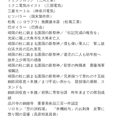
チェンブロック （三河工業）
ミクニ電気ホイスト （三国電気）
三菱モートル （神奈川電気）
ヒツパラー （国末製作所）
松風（シヨウフウ）無菌濾水器 （松風工業）
巴ボイラー （巴商会）
靖国の杜に鎮まる護国の新祭神／『伝記完成の報告を』
光栄に咽ぶ大角岑生大将未亡人
靖国の杜に鎮まる護国の新祭神／僕も偉い軍人に 誓ふ故
白浜大佐の忘れ形見
靖国の杜に鎮まる護国の新祭神／遺児の二人も幼年校へ
故井上少将宅の感激
靖国の杜に鎮まる護国の新祭神／彩管の殉職者 齋藤海軍
省嘱託
靖国の杜に鎮まる護国の新祭神／兄弟揃つて誉れの十五組
銅鉄回収愈々本腰／まづ手近い所から 競技場の屋根、ス
タンドも
銅鉄回収愈々本腰／府県に専管分課 昨年末までの県別成
績
品川寺の銅鐘等 重要美術品三百一件認定
ソロモン『空の決戦場』 『米機給与』のお刺身 反撃に
懲り闇の盲爆（高原特派員発）