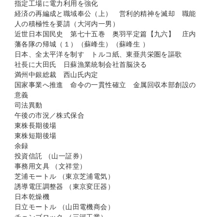
指定工場に電力利用を強化
経済の再編成と職域奉公（上） 営利的精神を滅却 職能
人の積極性を要請（大河内一男）
近世日本国民史 第七十五巻 奥羽平定篇【九六】 庄内
藩各隊の帰城（１）（蘇峰生）（蘇峰生 ）
日本、全太平洋を制す トルコ紙、東亜共栄圏を謳歌
社長に大田氏 日蘇漁業統制会社首脳決る
満州中銀総裁 西山氏内定
国家事業へ推進 命令の一貫性確立 金属回収本部創設の
意義
司法異動
午後の市況／株式保合
東株長期後場
東株短期後場
余録
投資信託 （山一証券）
事務用文具 （文祥堂）
芝浦モートル （東京芝浦電気）
誘導電圧調整器 （東京変圧器）
日本乾燥機
日立モートル （山田電機商会）