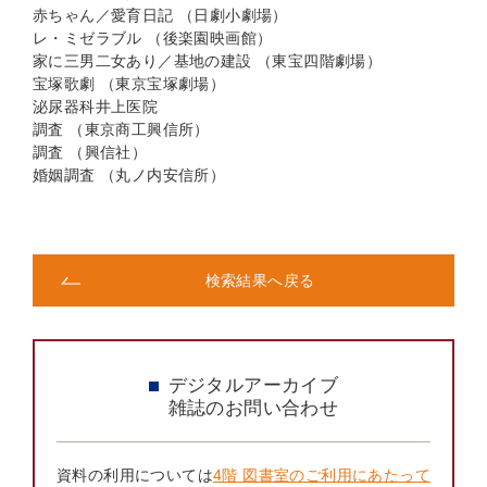
赤ちゃん／愛育日記 （日劇小劇場）
レ・ミゼラブル （後楽園映画館）
家に三男二女あり／基地の建設 （東宝四階劇場）
宝塚歌劇 （東京宝塚劇場）
泌尿器科井上医院
調査 （東京商工興信所）
調査 （興信社）
婚姻調査 （丸ノ内安信所）
検索結果へ戻る
デジタルアーカイブ
雑誌のお問い合わせ
資料の利用については
4階 図書室のご利用にあたって