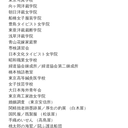
東京写真学校
向ヶ岡洋裁学院
朝日洋裁女学院
船橋女子服装学院
豊島タイピスト女学院
東亜洋裁裁断学院
浅草洋裁学院
青山花嫁家庭寮
専検講習会
日本文化タイピスト女学院
昭和職業女学校
婦道協会錬成所／婦道協会第二錬成所
橋本独語教室
東京高等鍼灸医学校
女子技芸学校
大日本海外青年会
東京商工家政女学院
婚姻調査 （東京安信所）
関精拙老師墨跡展／厚生の釣展 （白木屋）
国民服／既製服 （松坂屋）
手織めいせん （高島屋）
桃太郎の海鷲／闘ふ護送船団