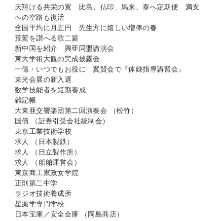
天翔ける共栄の翼 比島、仏印、馬来、泰へ定期便 満支
への空路も復活
全国平均に月五円 先生方に嬉しい増俸の春
荒鷲を讃へる歌二篇
新中国を紹介 興亜同盟講演会
東大学術大観の完成披露会
一億・いつでもお役に 翼賛会で『体錬指導講習会』
東光会展の新入選
数学技能者を短期養成
雑記帳
大東亜交響楽団第二回演奏会 （松竹）
国債 （証券引受会社統制会）
東京工業技術学校
求人 （日本製鉄）
求人 （日立製作所）
求人 （船舶運営会）
東京商工家政女学院
正則第二中学
ラジオ技術養成所
星薬学専門学校
日本宝庫／安全金庫 （岡島商店）