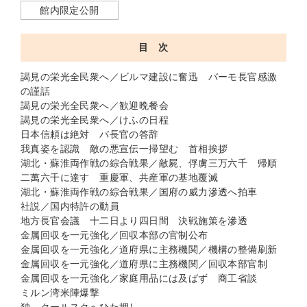
館内限定公開
目 次
謁見の栄光全民衆へ／ビルマ建設に奮迅 バーモ長官感激
の謹話
謁見の栄光全民衆へ／歓迎晩餐会
謁見の栄光全民衆へ／けふの日程
日本信頼は絶対 バ長官の答辞
我真姿を認識 敵の悪宣伝一掃望む 首相挨拶
湖北・蘇淮両作戦の綜合戦果／敵屍、俘虜三万六千 帰順
二萬六千に達す 重慶軍、共産軍の基地覆滅
湖北・蘇淮両作戦の綜合戦果／国府の威力滲透へ拍車
社説／国内特許の動員
地方長官会議 十二日より四日間 決戦施策を滲透
金属回収を一元強化／回収本部の官制公布
金属回収を一元強化／道府県に主務機関／機構の整備刷新
金属回収を一元強化／道府県に主務機関／回収本部官制
金属回収を一元強化／家庭用品には及ばず 商工省談
ミルン湾米陣爆撃