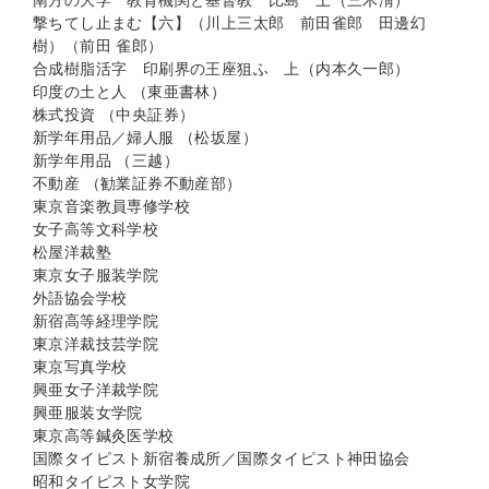
南方の大学 教育機関と基督教 比島 上（三木淸）
撃ちてし止まむ【六】（川上三太郎 前田雀郎 田邊幻
樹）（前田 雀郎）
合成樹脂活字 印刷界の王座狙ふ 上（内本久一郎）
印度の土と人 （東亜書林）
株式投資 （中央証券）
新学年用品／婦人服 （松坂屋）
新学年用品 （三越）
不動産 （勧業証券不動産部）
東京音楽教員専修学校
女子高等文科学校
松屋洋裁塾
東京女子服装学院
外語協会学校
新宿高等経理学院
東京洋裁技芸学院
東京写真学校
興亜女子洋裁学院
興亜服装女学院
東京高等鍼灸医学校
国際タイピスト新宿養成所／国際タイピスト神田協会
昭和タイピスト女学院