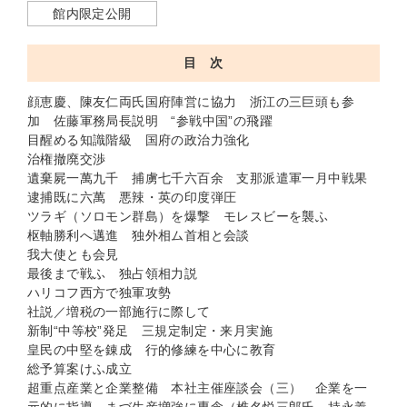
館内限定公開
目 次
顔恵慶、陳友仁両氏国府陣営に協力 浙江の三巨頭も参
加 佐藤軍務局長説明 “参戦中国”の飛躍
目醒める知識階級 国府の政治力強化
治権撤廃交渉
遺棄屍一萬九千 捕虜七千六百余 支那派遣軍一月中戦果
逮捕既に六萬 悪辣・英の印度弾圧
ツラギ（ソロモン群島）を爆撃 モレスビーを襲ふ
枢軸勝利へ邁進 独外相ム首相と会談
我大使とも会見
最後まで戦ふ 独占領相力説
ハリコフ西方で独軍攻勢
社説／増税の一部施行に際して
新制“中等校”発足 三規定制定・来月実施
皇民の中堅を錬成 行的修練を中心に教育
総予算案けふ成立
超重点産業と企業整備 本社主催座談会（三） 企業を一