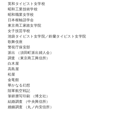
英和タイピスト女学校
昭和工業技術学校
昭和職業女学校
日本枢軸語学会
東京商工家政女学院
女子技芸学校
池袋タイピスト女学院／鈴蘭タイピスト女学院
歌舞伎座
警視庁保安部
派出 （須田町派出婦人会）
調査 （東京商工興信所）
白木屋
高島屋
松屋
金竜館
華かなる幻想
陸軍航空戦記
筆耕謄写印刷 （博文社）
結婚調査 （中央興信所）
婚姻調査 （丸ノ内安信所）