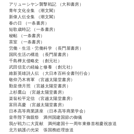
アリューシヤン襲撃戦記 （大和書房）
青年文化全集 （潮文閣）
新偉人伝全集 （潮文閣）
春の日 （一条書房）
短歌歳時記 （一条書房）
秘帖 （一条書房）
茶室 （一条書房）
労働・生活・労働科学 （長門屋書房）
国民生活の構造 （長門屋書房）
千島樺太侵略史 （創元社）
武田信玄の経綸と修養 （創元社）
維新英雄詩人伝 （大日本百科全書刊行会）
敬仰乃木将軍 （宮越太陽堂書房）
勤皇僧月照 （宮越太陽堂書房）
上杉鷹山 （宮越太陽堂書房）
楽翁松平定信 （宮越太陽堂書房）
富田高慶 （宮越太陽堂書房）
日本高等商業講座 （日本高等商業学会）
皇帝陛下御親祭 満州国建国節の御儀
我が戦力に大貢献 満州建国十一周年東條首相慶祝放送
北方鎮護の光栄 張国務総理放送