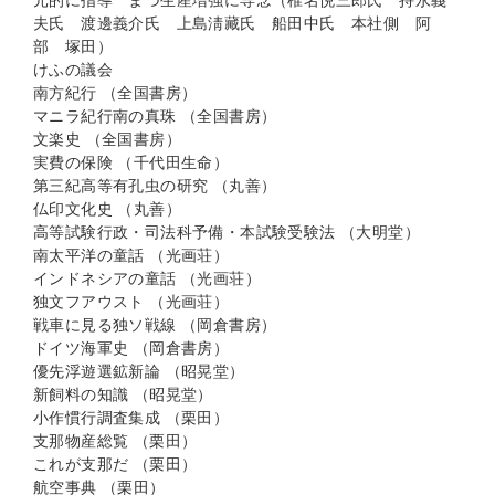
元的に指導 まづ生産増強に専念（椎名悦三郎氏 持永義
夫氏 渡邊義介氏 上島淸藏氏 船田中氏 本社側 阿
部 塚田）
けふの議会
南方紀行 （全国書房）
マニラ紀行南の真珠 （全国書房）
文楽史 （全国書房）
実費の保険 （千代田生命）
第三紀高等有孔虫の研究 （丸善）
仏印文化史 （丸善）
高等試験行政・司法科予備・本試験受験法 （大明堂）
南太平洋の童話 （光画荘）
インドネシアの童話 （光画荘）
独文フアウスト （光画荘）
戦車に見る独ソ戦線 （岡倉書房）
ドイツ海軍史 （岡倉書房）
優先浮遊選鉱新論 （昭晃堂）
新飼料の知識 （昭晃堂）
小作慣行調査集成 （栗田）
支那物産総覧 （栗田）
これが支那だ （栗田）
航空事典 （栗田）