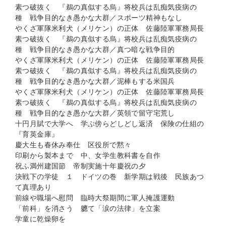
素つ破抜く 『鵜の真似する烏』将校兵は乱痴気疫病の
種 戦争目的なき愚かな大群／スポーツ精神もなし
やくざ軍隊米利犬（メリケン）の正体 佐藤陸軍軍務局長
素つ破抜く 『鵜の真似する烏』将校兵は乱痴気疫病の
種 戦争目的なき愚かな大群／真つ暗な戦争目的
やくざ軍隊米利犬（メリケン）の正体 佐藤陸軍軍務局長
素つ破抜く 『鵜の真似する烏』将校兵は乱痴気疫病の
種 戦争目的なき愚かな大群／泥棒もする米国兵
やくざ軍隊米利犬（メリケン）の正体 佐藤陸軍軍務局長
素つ破抜く 『鵜の真似する烏』将校兵は乱痴気疫病の
種 戦争目的なき愚かな大群／英領で留守宅荒し
十円月賦で大学へ 学ぶ傍らどしどし返済 保険の仕組の
『育英金庫』
慶大生も春休み奉仕 区役所で黙々
印刷から製本まで 中、女学生教科書を自作
祝ふ満州建国節 帝制実施十年慶祝の夕
決戦下の学徒 １ ドイツの巻 新学期は戦後 民族あつ
て真理あり
前線や職場へ慰問 臨時大祭期間に軍人掩護運動
「前科」を消さう 軈て「涙の法律」を立案
学童に乾燥卵を