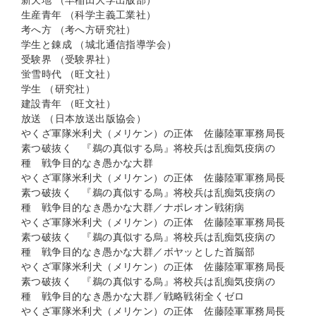
新天地 （早稲田大学出版部）
生産青年 （科学主義工業社）
考へ方 （考へ方研究社）
学生と錬成 （城北通信指導学会）
受験界 （受験界社）
蛍雪時代 （旺文社）
学生 （研究社）
建設青年 （旺文社）
放送 （日本放送出版協会）
やくざ軍隊米利犬（メリケン）の正体 佐藤陸軍軍務局長
素つ破抜く 『鵜の真似する烏』将校兵は乱痴気疫病の
種 戦争目的なき愚かな大群
やくざ軍隊米利犬（メリケン）の正体 佐藤陸軍軍務局長
素つ破抜く 『鵜の真似する烏』将校兵は乱痴気疫病の
種 戦争目的なき愚かな大群／ナポレオン戦術病
やくざ軍隊米利犬（メリケン）の正体 佐藤陸軍軍務局長
素つ破抜く 『鵜の真似する烏』将校兵は乱痴気疫病の
種 戦争目的なき愚かな大群／ボヤッとした首脳部
やくざ軍隊米利犬（メリケン）の正体 佐藤陸軍軍務局長
素つ破抜く 『鵜の真似する烏』将校兵は乱痴気疫病の
種 戦争目的なき愚かな大群／戦略戦術全くゼロ
やくざ軍隊米利犬（メリケン）の正体 佐藤陸軍軍務局長