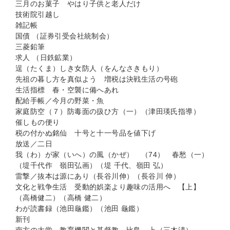
三月のお菓子 やはり子供と老人だけ
技術院引越し
雑記帳
国債 （証券引受会社統制会）
三菱鉛筆
求人 （日鉄鉱業）
逞（たくま）しき女防人（をんなさきもり）
先祖の暮し方を真似よう 増税は決戦生活の号砲
生活指標 春・空襲に備へあれ
配給手帳／今月の野菜・魚
家庭防空（７）防毒面の扱ひ方（一）（津田瑛氏指導）
催しもの便り
税の付かぬ銘仙 十号と十一号品を値下げ
放送／二日
我（わ）が家（いへ）の風（かぜ） （74） 春愁（一）
（堤千代作 嶺田弘画）（堤 千代、嶺田 弘）
雷撃／抜本は源にあり（長谷川伸）（長谷川 伸）
文化と戦争生活 受動的娯楽より趣味の活用へ 【上】
（高橋健二）（高橋 健二）
わが読書録（池田龜鑑）（池田 龜鑑）
新刊