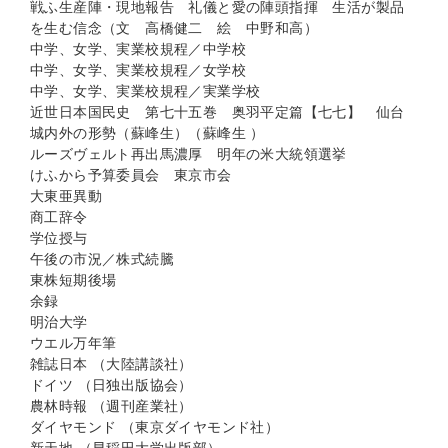
戦ふ生産陣・現地報告 礼儀と愛の陣頭指揮 生活が製品
を生む信念（文 高橋健二 絵 中野和高）
中学、女学、実業校規程／中学校
中学、女学、実業校規程／女学校
中学、女学、実業校規程／実業学校
近世日本国民史 第七十五巻 奥羽平定篇【七七】 仙台
城内外の形勢（蘇峰生）（蘇峰生 ）
ルーズヴェルト再出馬濃厚 明年の米大統領選挙
けふから予算委員会 東京市会
大東亜異動
商工辞令
学位授与
午後の市況／株式続騰
東株短期後場
余録
明治大学
ウエル万年筆
雑誌日本 （大陸講談社）
ドイツ （日独出版協会）
農林時報 （週刊産業社）
ダイヤモンド （東京ダイヤモンド社）