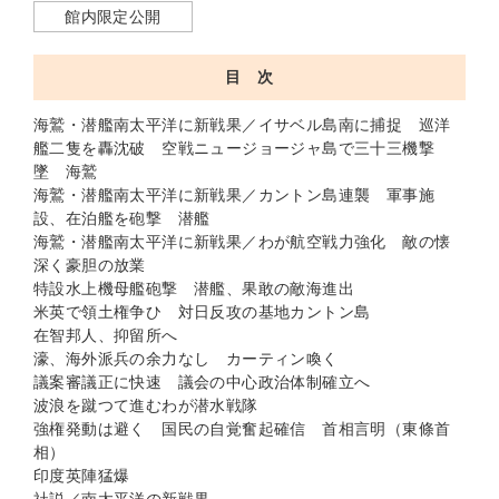
館内限定公開
目 次
海鷲・潜艦南太平洋に新戦果／イサベル島南に捕捉 巡洋
艦二隻を轟沈破 空戦ニュージョージャ島で三十三機撃
墜 海鷲
海鷲・潜艦南太平洋に新戦果／カントン島連襲 軍事施
設、在泊艦を砲撃 潜艦
海鷲・潜艦南太平洋に新戦果／わが航空戦力強化 敵の懐
深く豪胆の放業
特設水上機母艦砲撃 潜艦、果敢の敵海進出
米英で領土権争ひ 対日反攻の基地カントン島
在智邦人、抑留所へ
濠、海外派兵の余力なし カーティン喚く
議案審議正に快速 議会の中心政治体制確立へ
波浪を蹴つて進むわが潜水戦隊
強権発動は避く 国民の自覚奮起確信 首相言明（東條首
相）
印度英陣猛爆