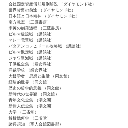
会社固定資産償却規則解説 （ダイヤモンド社）
世界貨幣の前途 （ダイヤモンド社）
日本語と日本精神 （ダイヤモンド社）
南方教室 （三鷹書房）
米英の崩落過程 （三鷹書房）
ビルマ建設戦 （講談社）
マレー電撃戦 （講談社）
バタアンコレヒドール攻略戦 （講談社）
ビルマ戡定戦 （講談社）
ジヤワ撃滅戦 （講談社）
子供服全集 （婦女界社）
洋裁学校 （婦女界社）
大哲学者 思想と生活 （同文館）
経験的世界 （同文館）
歴史の哲学的意義 （同文館）
新時代の世界観 （同文館）
青年文化全集 （潮文閣）
新偉人伝全集 （潮文閣）
力学 （三省堂）
解析幾何学 （三省堂）
諸兵須知 （軍人会館図書部）