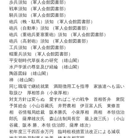
歩兵須知 （軍人会館図書部）
戦車須知 （軍人会館図書部）
騎兵須知 （軍人会館図書部）
砲兵（輓・駄馬）須知 （軍人会館図書部）
砲兵（自動車）須知 （軍人会館図書部）
砲兵（重砲兵要塞重砲）須知 （軍人会館図書部）
砲兵（高射砲）須知 （軍人会館図書部）
工兵須知 （軍人会館図書部）
輜重兵須知 （軍人会館図書部）
平安朝時代草仮名の研究 （雄山閣）
水戸学派の尊皇及び経綸 （雄山閣）
陶器図録 （雄山閣）
禅 （雄山閣）
同じ職場で継続就業 満期徴用工を指導 家族達へも温い
取扱ひ 厚相答弁（小泉厚相）
対支方針は変らぬ 愛すればこその戦争 首相答弁 衆院
予算総会（小山谷藏氏 井野農相 伊豆富人氏 東條首
相 谷情報局総裁 阪本勝氏 小泉厚相 商相 本領信治
郎氏 薩摩雄次氏 森山法制局長官 最上政三氏）（小山
谷藏、阪本 勝、本領 信治郎、薩摩 雄次）
初年度三千四百余万円 臨時租税措置法改正による減収