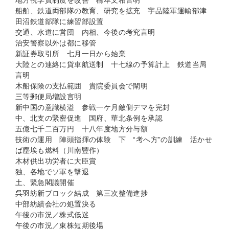
地方視学員制度を改善 橋本文相言明
船舶、鉄道両部隊の教育、研究を拡充 宇品陸軍運輸部津
田沼鉄道部隊に練習部設置
交通、水道に営団 内相、今後の考究言明
治安警察以外は都に移管
新証券取引所 七月一日から始業
大陸との連絡に貨車航送制 十七線の予算計上 鉄道当局
言明
木船保険の支払範囲 貴院委員会で闡明
三等郵便局増設言明
新中国の意識横溢 参戦一ケ月敵側デマを完封
中、北支の緊密促進 国府、華北条例を承認
五億七千二百万円 十八年度地方分与額
技術の運用 陣頭指揮の体験 下 “考へ方”の訓練 活かせ
ば塵埃も燃料（川南豐作）
木材供出功労者に大臣賞
独、各地でソ軍を撃退
土、緊急閣議開催
呉羽紡新ブロック結成 第三次整備進捗
中部紡績会社の処置決る
午後の市況／株式低迷
午後の市況／東株短期後場