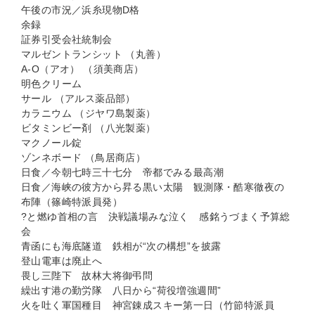
午後の市況／浜糸現物D格
余録
証券引受会社統制会
マルゼントランシット （丸善）
A-O（アオ） （須美商店）
明色クリーム
サール （アルス薬品部）
カラニウム （ジヤワ島製薬）
ビタミンビー剤 （八光製薬）
マクノール錠
ゾンネボード （鳥居商店）
日食／今朝七時三十七分 帝都でみる最高潮
日食／海峡の彼方から昇る黒い太陽 観測隊・酷寒徹夜の
布陣（篠崎特派員発）
?と燃ゆ首相の言 決戦議場みな泣く 感銘うづまく予算総
会
青函にも海底隧道 鉄相が“次の構想”を披露
登山電車は廃止へ
畏し三陛下 故林大将御弔問
繰出す港の勤労隊 八日から“荷役増強週間”
火を吐く軍国種目 神宮錬成スキー第一日（竹節特派員