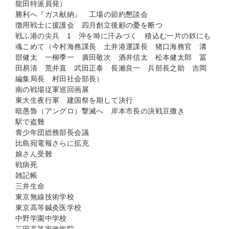
龍田特派員発）
勝利へ『ガス献納』 工場の節約懇談会
徴用戦士に援護会 四月創立後顧の憂を断つ
戦ふ港の尖兵 1 沖を塒に汗みづく 積込む一片の鉄にも
魂こめて（今村海務課長 土井港運課長 猪口海務官 溝
部健太 一柳季一 廣田敬次 酒井信太 松本健太郎 冨
田易清 荒井直 武田正泰 長瀨良一 兵部長之助 吉岡
編集局長 村田社会部長）
南の戦場従軍巡回画展
東大生夜行軍 建国祭を期して決行
暗愚魯（アングロ）撃滅へ 岸本市長の決戦豆撒き
駅で盗難
青少年団総務部長会議
比島宛電報さらに拡充
娘さん受難
戦病死
雑記帳
三井生命
東京無線技術学校
東京高等鍼灸医学校
中野学園中学校