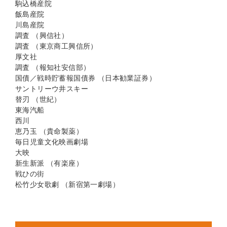
駒込橋産院
飯島産院
川島産院
調査 （興信社）
調査 （東京商工興信所）
厚文社
調査 （報知社安信部）
国債／戦時貯蓄報国債券 （日本勧業証券）
サントリーウ井スキー
替刃 （世紀）
東海汽船
西川
恵乃玉 （貴命製薬）
毎日児童文化映画劇場
大映
新生新派 （有楽座）
戦ひの街
松竹少女歌劇 （新宿第一劇場）