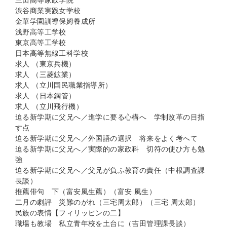
三田高等家政学院
渋谷商業実践女学校
金華学園訓導保姆養成所
浅野高等工学校
東京高等工学校
日本高等無線工科学校
求人 （東京兵機）
求人 （三菱鉱業）
求人 （立川国民職業指導所）
求人 （日本鋼管）
求人 （立川飛行機）
迫る新学期に父兄へ／進学に要る心構へ 学制改革の目指
す点
迫る新学期に父兄へ／外国語の選択 将来をよく考へて
迫る新学期に父兄へ／実際的の家政科 切符の使ひ方も勉
強
迫る新学期に父兄へ／父兄が負ふ教育の責任（中根調査課
長談）
推薦俳句 下（富安風生薦）（富安 風生）
二月の劇評 災難のがれ（三宅周太郎）（三宅 周太郎）
民族の表情【フィリッピンの二】
職場も教場 私立青年校を土台に（吉田管理課長談）