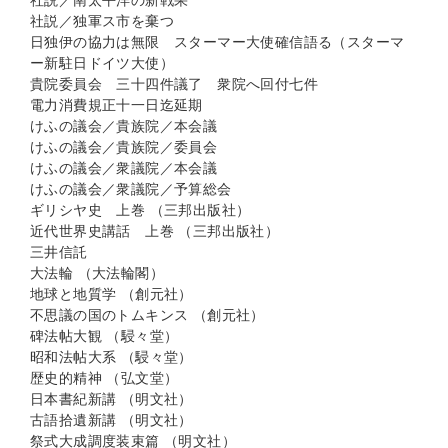
社説／南太平洋の新戦果
社説／独軍ス市を棄つ
日独伊の協力は無限 スターマー大使確信語る（スターマ
ー新駐日ドイツ大使）
貴院委員会 三十四件議了 衆院へ回付七件
電力消費規正十一日迄延期
けふの議会／貴族院／本会議
けふの議会／貴族院／委員会
けふの議会／衆議院／本会議
けふの議会／衆議院／予算総会
ギリシヤ史 上巻 （三邦出版社）
近代世界史講話 上巻 （三邦出版社）
三井信託
大法輪 （大法輪閣）
地球と地質学 （創元社）
不思議の国のトムキンス （創元社）
碑法帖大観 （駸々堂）
昭和法帖大系 （駸々堂）
歴史的精神 （弘文堂）
日本書紀新講 （明文社）
古語拾遺新講 （明文社）
祭式大成調度装束篇 （明文社）