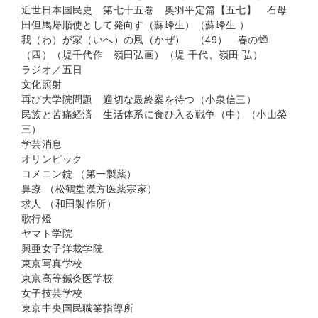
近世日本国民史 第七十五巻 奥羽平定篇【五七】 石母
田但馬帰順使として発向す（蘇峰生）（蘇峰生 ）
我（わ）が家（いへ）の風（かぜ） （49） 春の蝉
（四）（堤千代作 嶺田弘画）（堤 千代、嶺田 弘）
ラジオ／五日
文化照射
再び大学院問題 適切な最終案を待つ（小泉信三）
民族と苦痛経済 生活体系に食ひ入る戦争（中）（小山榮
三）
学芸消息
オリンピック
コメニン錠 （第一製薬）
鼻療 （松鶴堂漢方医薬宗家）
求人 （和田製作所）
歌行燈
ヤマト学院
興亜女子洋裁学院
東京写真学校
東京高等鍼灸医学校
女子技芸学校
東京中央国民職業指導所