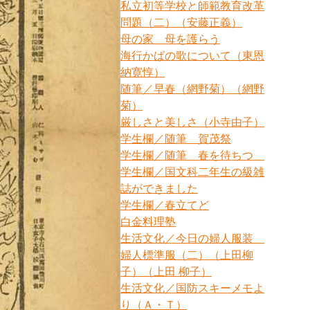
私立初等学校と師範教育改革
問題（二）（安藤正義）
母の家 母を護らう
海行かばの歌について（東恩
納寛惇）
随筆／早春（網野菊）（網野
菊）
厳しさと美しさ（小寺由子）
学生欄／随筆 賀茂祭
学生欄／随筆 春を待ちつゝ
学生欄／国文科二年生の級雑
誌ができました
学生欄／春立てど
白金料理塾
生活文化／今日の婦人服装
婦人標準服（二）（上田柳
子）（上田 柳子）
生活文化／国防スキーメモよ
り（Ａ・Ｔ）