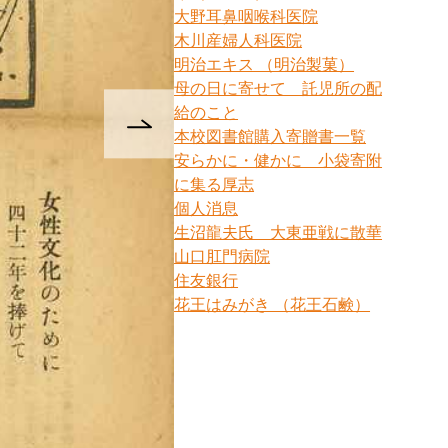
大野耳鼻咽喉科医院
木川産婦人科医院
明治エキス （明治製菓）
母の日に寄せて 託児所の配
給のこと
本校図書館購入寄贈書一覧
安らかに・健かに 小袋寄附
に集る厚志
個人消息
生沼龍夫氏 大東亜戦に散華
山口肛門病院
住友銀行
花王はみがき （花王石鹸）