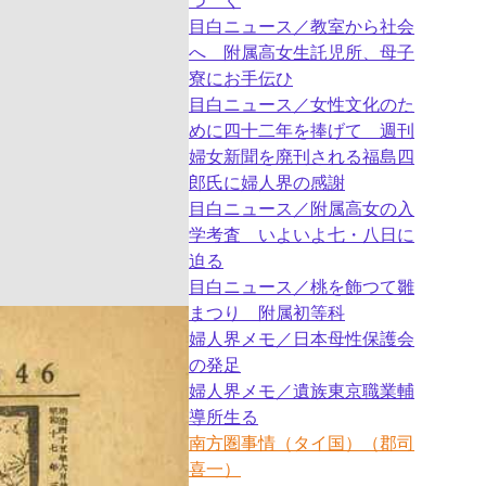
つゞく
目白ニュース／教室から社会
へ 附属高女生託児所、母子
寮にお手伝ひ
目白ニュース／女性文化のた
めに四十二年を捧げて 週刊
婦女新聞を廃刊される福島四
郎氏に婦人界の感謝
目白ニュース／附属高女の入
学考査 いよいよ七・八日に
迫る
目白ニュース／桃を飾つて雛
まつり 附属初等科
婦人界メモ／日本母性保護会
の発足
婦人界メモ／遺族東京職業輔
導所生る
南方圏事情（タイ国）（郡司
喜一）