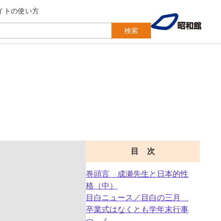
イトの使い方
検索
目 次
巻頭言 成瀬先生と日本的性
格（中）
目白ニュース／目白の三月
卒業式はなくとも学年末行事