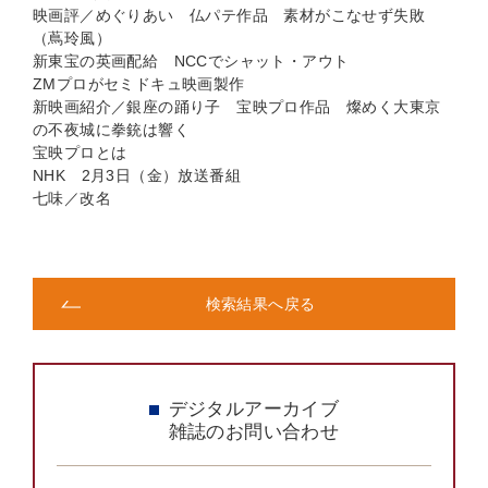
映画評／めぐりあい 仏パテ作品 素材がこなせず失敗
（蔦玲風）
新東宝の英画配給 NCCでシャット・アウト
ZMプロがセミドキュ映画製作
新映画紹介／銀座の踊り子 宝映プロ作品 燦めく大東京
の不夜城に拳銃は響く
宝映プロとは
NHK 2月3日（金）放送番組
七味／改名
検索結果へ戻る
デジタルアーカイブ
雑誌のお問い合わせ