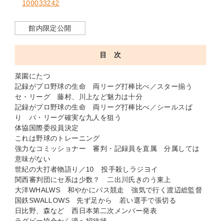
100033242
館内限定公開
目 次
菜園にたつ
記録がプロ野球の生命 両リーグ打棒比べ／スター揃う
セ・リーグ 藤村、川上など魅力は十分
記録がプロ野球の生命 両リーグ打棒比べ／シールスば
り パ・リーグ確実な九人を狙う
体協国際委役員決定
これは野球のトレーニング
強力なコミッショナー 審判・記録員を直属 分属しては
意味がない
世紀の大打者物語り／10 投手殺しラジヨイ
関西審判団にセ系は少数？ 二出川氏きのう東上
大洋WHALWS 和やかにパス競走 強気で行く渡辺総監督
国鉄SWALLOWS 先ず足から 若い選手で張切る
日比野、森など 西日本第二次メンバー発表