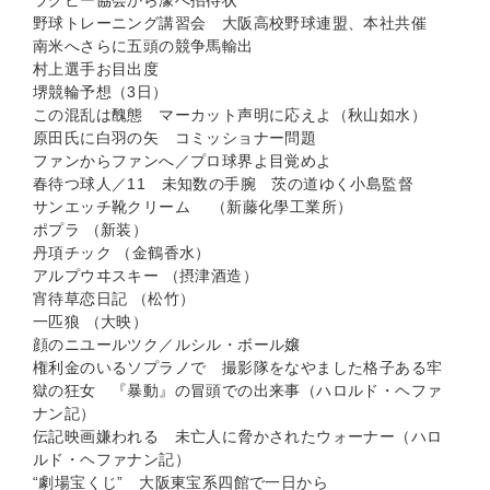
ラグビー協会から濠へ招待状
野球トレーニング講習会 大阪高校野球連盟、本社共催
南米へさらに五頭の競争馬輸出
村上選手お目出度
堺競輪予想（3日）
この混乱は醜態 マーカット声明に応えよ（秋山如水）
原田氏に白羽の矢 コミッショナー問題
ファンからファンへ／プロ球界よ目覚めよ
春待つ球人／11 未知数の手腕 茨の道ゆく小島監督
サンエッチ靴クリーム （新藤化學工業所）
ポプラ （新装）
丹項チック （金鶴香水）
アルプウヰスキー （摂津酒造）
宵待草恋日記 （松竹）
一匹狼 （大映）
顔のニユールツク／ルシル・ボール嬢
権利金のいるソプラノで 撮影隊をなやました格子ある牢
獄の狂女 『暴動』の冒頭での出来事（ハロルド・ヘファ
ナン記）
伝記映画嫌われる 未亡人に脅かされたウォーナー（ハロ
ルド・ヘファナン記）
“劇場宝くじ” 大阪東宝系四館で一日から