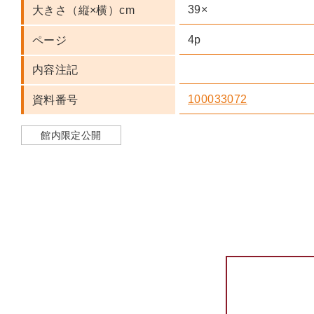
39×
大きさ（縦×横）cm
4p
ページ
内容注記
100033072
資料番号
館内限定公開