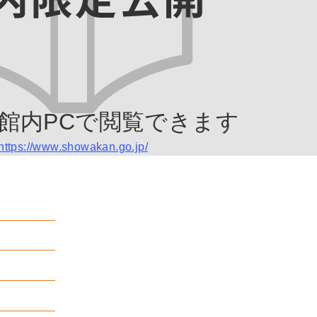
館内PCで閲覧できます
https://www.showakan.go.jp/
社
月