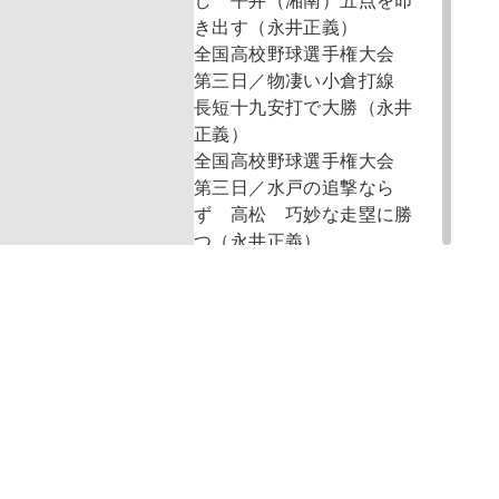
し 平井（湘南）五点を叩
き出す（永井正義）
全国高校野球選手権大会
第三日／物凄い小倉打線
長短十九安打で大勝（永井
正義）
全国高校野球選手権大会
第三日／水戸の追撃なら
ず 高松 巧妙な走塁に勝
つ（永井正義）
全国高校野球選手権大会
第三日／手に汗する熱戦
静岡 投手交代を誤まる
（永井正義）
きようの予想
ノンプロ 明年の優勝球団
アメリカと対戦 マーカッ
ト少将挨拶（マーカット少
将）