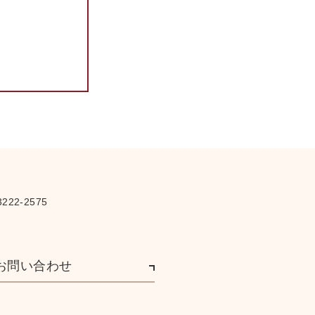
異色の大会主催者 流行作
詞作曲家マックヒュー氏
（岩永信吉共同特派員）
メキシコ選手到着
濠の優勝確定 デ杯インタ
ーゾーン
ウオルコット勝つ
きようの天気
西宮競輪予想（第1日）
ベルミトール粉末 （日本曹
達）
大学目薬 （参天堂製薬）
222-2575
ポプラ （新装）
チュウインガム／笛ガム／
日本野球プロマイドガム／
お問い合わせ
チヨコレート （フヂヤ商
会）
コスモポリタン