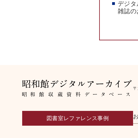
デジタ
雑誌の
〒
図書室レファレンス事例