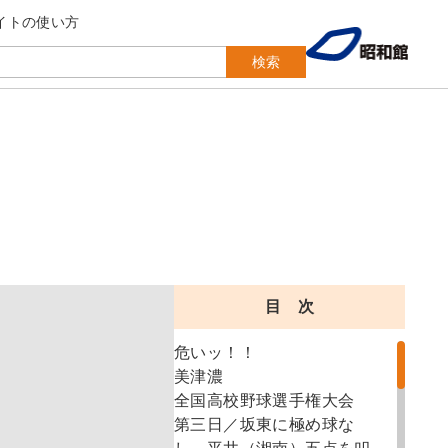
イトの使い方
検索
目 次
危いッ！！
美津濃
全国高校野球選手権大会
第三日／坂東に極め球な