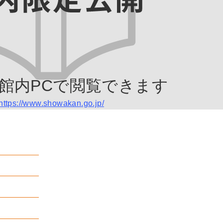
館内PCで閲覧できます
https://www.showakan.go.jp/
月