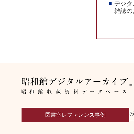
デジタ
雑誌の
〒
図書室レファレンス事例