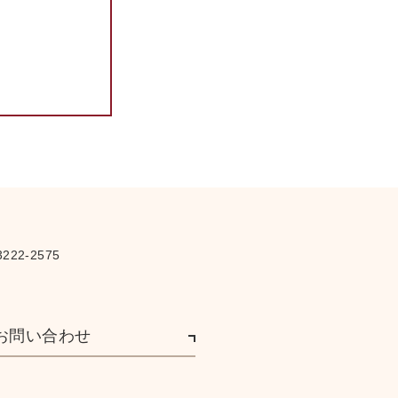
（山中 散生）
世界重爆撃機の変遷 13／
コメットAC（エーシー）三
（スイス）（山中 散生）
ポスト（山中 散生）
ラヂオ子供の時間（山中 散
生）
笑ふ戦線 49（山中 散生）
連続漫画／大陸進チャン
153（山中 散生）
少年維新史（140） 雁
（五）（山中 散生）
222-2575
自習室（山中 散生）
自習室／昨日の答（山中 散
生）
お問い合わせ
算術（山中 散生）
算術／昨日ノ答（山中 散
生）