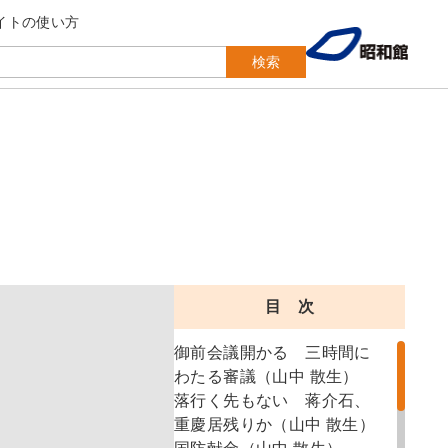
イトの使い方
検索
目 次
御前会議開かる 三時間に
わたる審議（山中 散生）
落行く先もない 蒋介石、
重慶居残りか（山中 散生）