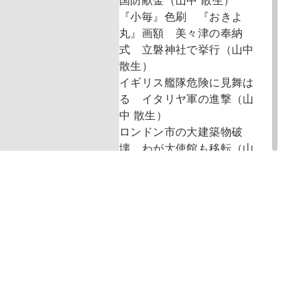
国防献金（山中 散生）
『小毎』色刷 『おきよ
丸』画額 美々津の奉納
式 立磐神社で挙行（山中
散生）
イギリス艦隊危険に見舞は
る イタリヤ軍の進撃（山
中 散生）
ロンドン市の大建築物破
壊 わが大使館も移転（山
中 散生）
先生がた 交通指導（山中
散生）
児童の国債報国 東舞鶴市
与保呂校児童（山中 散生）
新旅客機進空 四百五十五
キロの快速（山中 散生）
小児病院ねらふ イギリス
機の狼藉（山中 散生）