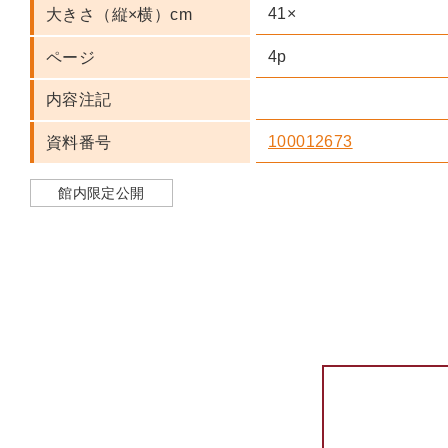
41×
大きさ（縦×横）cm
4p
ページ
内容注記
100012673
資料番号
館内限定公開