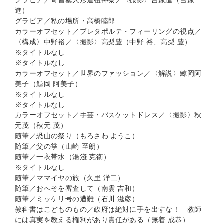
グラビア／奇習藁人形道祖神祭／〈撮影〉吉原進（吉原
進）
グラビア／私の場所・高橋睦郎
カラーオフセット／プレタポルテ・フィーリングの視点／
〈構成〉中野裕／〈撮影〉高梨豊（中野 裕、高梨 豊）
※タイトルなし
※タイトルなし
カラーオフセット／世界のファッション／〈解説〉鯨岡阿
美子（鯨岡 阿美子）
※タイトルなし
※タイトルなし
カラーオフセット／手芸・バスケットドレス／〈撮影〉秋
元茂（秋元 茂）
随筆／恐山の祭り（もろさわ ようこ）
随筆／父の掌（山崎 至朗）
随筆／一衣帯水（湯淺 克衞）
※タイトルなし
随筆／ママイヤの旅（久里 洋二）
随筆／おへそを審査して（南雲 吉和）
随筆／ミッケリ号の遭難（石川 滋彦）
教科書はこどものもの／政府は絶対に手を出すな！ 教師
には真実を教える権利があり責任がある（無着 成恭）