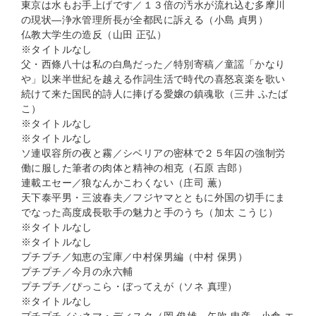
東京は水もお手上げです／１３倍の汚水が流れ込む多摩川
の現状―浄水管理所長が全都民に訴える（小島 貞男）
仏教大学生の造反（山田 正弘）
※タイトルなし
父・西條八十は私の白鳥だった／特別寄稿／童謡「かなり
や」以来半世紀を越える作詞生活で時代の喜怒哀楽を歌い
続けて来た国民的詩人に捧げる愛嬢の鎮魂歌（三井 ふたば
こ）
※タイトルなし
※タイトルなし
ソ連収容所の夜と霧／シベリアの密林で２５年囚の強制労
働に服した筆者の肉体と精神の相克（石原 吉郎）
連載エセー／狼なんかこわくない（庄司 薫）
天下泰平男・三波春夫／フジヤマとともに外国の切手にま
でなった高度成長歌手の魅力と手のうち（加太 こうじ）
※タイトルなし
※タイトルなし
プチプチ／知恵の宝庫／中村保男編（中村 保男）
プチプチ／今月の永六輔
プチプチ／ぴっこら・ぼってえが（ソネ 真理）
※タイトルなし