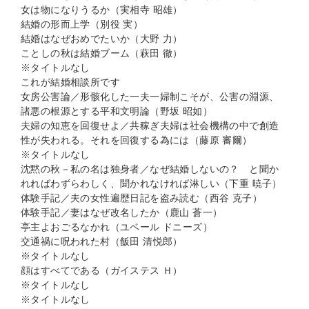
女は物になりうるか（実相寺 昭雄）
結婚の形而上学（別役 実）
結婚はなぜおめでたいか（大野 力）
ことしの秋は結婚ブーム（萩田 徹）
※タイトルなし
これが結婚相談所です
女房公害論／形骸化した一夫一婦制こそが、公害の淵源、
諸悪の根源とする平和文明論（野坂 昭如）
夫婦の知恵を回復せよ／共稼ぎ夫婦は社会機構の中で創造
性が失われる。それを回復する為には（藤原 審爾）
※タイトルなし
沈黙の秋－私の名は独身者／なぜ結婚しないの？ と聞か
れればわずらわしく、聞かれなければ淋しい（下重 暁子）
体験手記／夫の女性遍歴日記を盗み読む（西谷 克子）
体験手記／妻はなぜ改名したか（鹿山 蒼一）
亭主よおごるなかれ（ユベール ドニーズ）
交通禍に呪われた村（飯田 清悦郎）
※タイトルなし
顔はすべてである（ガイステス Ｈ）
※タイトルなし
※タイトルなし