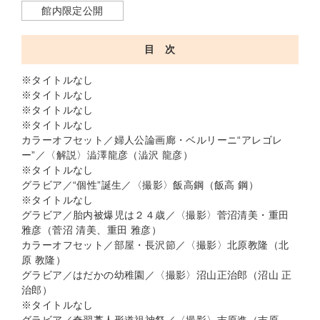
館内限定公開
目 次
※タイトルなし
※タイトルなし
※タイトルなし
※タイトルなし
カラーオフセット／婦人公論画廊・ベルリーニ“アレゴレ
ー”／〈解説〉澁澤龍彦（澁沢 龍彦）
※タイトルなし
グラビア／“個性”誕生／〈撮影〉飯高鋼（飯高 鋼）
※タイトルなし
グラビア／胎内被爆児は２４歳／〈撮影〉菅沼清美・重田
雅彦（菅沼 清美、重田 雅彦）
カラーオフセット／部屋・長沢節／〈撮影〉北原教隆（北
原 教隆）
グラビア／はだかの幼稚園／〈撮影〉沼山正治郎（沼山 正
治郎）
※タイトルなし