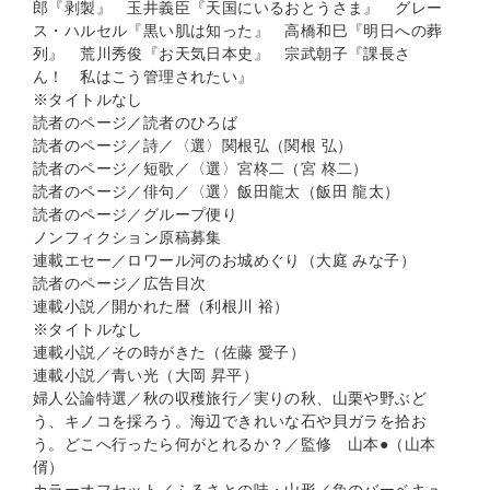
郎『剥製』 玉井義臣『天国にいるおとうさま』 グレー
ス・ハルセル『黒い肌は知った』 高橋和巳『明日への葬
列』 荒川秀俊『お天気日本史』 宗武朝子『課長さ
ん！ 私はこう管理されたい』
※タイトルなし
読者のページ／読者のひろば
読者のページ／詩／〈選〉関根弘（関根 弘）
読者のページ／短歌／〈選〉宮柊二（宮 柊二）
読者のページ／俳句／〈選〉飯田龍太（飯田 龍太）
読者のページ／グループ便り
ノンフィクション原稿募集
連載エセー／ロワール河のお城めぐり（大庭 みな子）
読者のページ／広告目次
連載小説／開かれた暦（利根川 裕）
※タイトルなし
連載小説／その時がきた（佐藤 愛子）
連載小説／青い光（大岡 昇平）
婦人公論特選／秋の収穫旅行／実りの秋、山栗や野ぶど
う、キノコを採ろう。海辺できれいな石や貝ガラを拾お
う。どこへ行ったら何がとれるか？／監修 山本●（山本
偦）