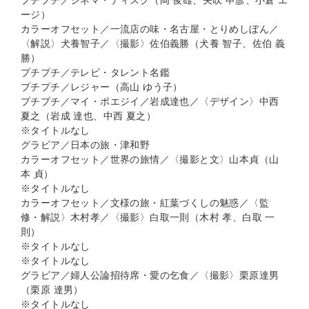
プチプチ／シネマ・ディスク（岡 俊雄、矢吹 申彦、小倉 エ
ージ）
カラーオフセット／一流店の味・名古屋・とりめしぼん／
〈解説〉犬養智子／〈撮影〉佐伯義勝（犬養 智子、佐伯 義
勝）
プチプチ／テレビ・タレント名鑑
プチプチ／レジャー（高山 ゆう子）
プチプチ／マイ・ポエジイ／岩成達也／〈デザイン〉中西
夏之（岩成 達也、中西 夏之）
※タイトルなし
グラビア／日本の旅・津和野
カラーオフセット／世界の旅情／〈撮影と文〉山本貞（山
本 貞）
※タイトルなし
カラーオフセット／文様の旅・紅葉づくしの魅惑／〈監
修・解説〉木村孝／〈撮影〉白取一則（木村 孝、白取 一
則）
※タイトルなし
※タイトルなし
グラビア／婦人公論招待席・愛の乞食／〈撮影〉栗原達男
（栗原 達男）
※タイトルなし