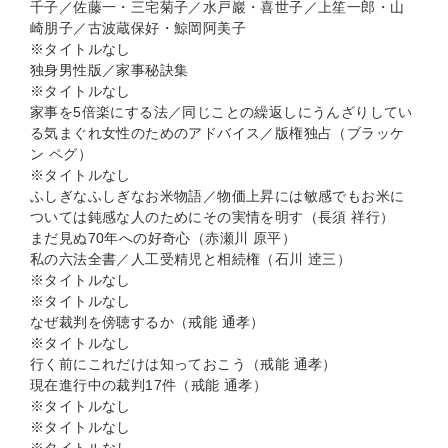
千子／佐藤一・三宅菊子／水戸巖・喜世子／上笙一郎・山
崎朋子／古波蔵保好・鯨岡阿美子
※タイトルなし
独身男性版／家事秘訣集
※タイトルなし
家事を5倍楽にする法／同じことの繰返しにうんざりしてい
る気まぐれ女性のためのアドバイス／版権独占（ブラッケ
ン ペグ）
※タイトルなし
ふしぎなふしぎなお米物語／物価上昇には敏感でもお米に
ついては鈍感な人のためにその実情を明す（長須 祥行）
まだ見ぬ70年への好奇心（赤瀬川 原平）
私の六法全書／人工受精児と相続権（石川 逹三）
※タイトルなし
※タイトルなし
なぜ裁判を傍聴するか（戒能 通孝）
※タイトルなし
行く前にこれだけは知っておこう（戒能 通孝）
現在進行中の裁判17件（戒能 通孝）
※タイトルなし
※タイトルなし