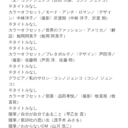
〈文〉コシノジュンコ（吉田 大朋、コシノ ジュンコ）
※タイトルなし
カラーオフセット／モード・アンチ・ロマン／〈デザイ
ン〉中林洋子／〈撮影〉沢渡朔（中林 洋子、沢渡 朔）
※タイトルなし
カラーオフセット／世界のファッション・アメリカ／〈解
説〉鯨岡阿美子（鯨岡 阿美子）
※タイトルなし
※タイトルなし
カラーオフセット／プレタポルテ／〈デザイン〉芦田淳／
〈撮影〉佐藤明（芦田 淳、佐藤 明）
※タイトルなし
※タイトルなし
グラビア／私のサロン・コシノジュンコ（コシノ ジュン
コ）
※タイトルなし
カラーオフセット／部屋・品田孝悦／〈撮影〉牧直視（牧
直視）
※タイトルなし
随筆／自分が自分であること（早乙女 貢）
随筆／新詩社の思い出（茂手木 みさを）
随筆／わからないCM（山川 浩二）