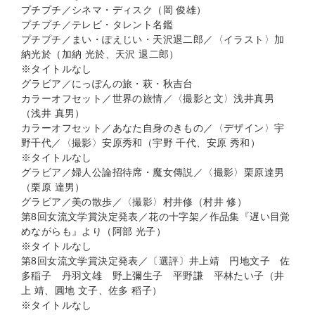
プチプチ／シネマ・ディスク（岡 俊雄）
プチプチ／テレビ・タレント名鑑
プチプチ／まい・ぽえじい・天沢退二郎／〈イラスト〉加
納光於（加納 光於、天沢 退二郎）
※タイトルなし
グラビア／にっぽんの旅・萩・秋吉台
カラーオフセット／世界の旅情／〈撮影と文〉浅井真男
（浅井 真男）
カラーオフセット／あなた自身のきもの／〈デザイン〉宇
野千代／〈撮影〉安原秀和（宇野 千代、安原 秀和）
※タイトルなし
グラビア／婦人公論招待席・魔女傳説／〈撮影〉栗原達男
（栗原 達男）
グラビア／美の散歩／〈撮影〉村井修（村井 修）
第8回女流文学賞決定発表／花の十字架／作品集『遅い目覚
めながらも』より（阿部 光子）
※タイトルなし
第8回女流文学賞決定発表／〔選評〕井上靖 円地文子 佐
多稲子 丹羽文雄 野上彌生子 平野謙 平林たい子（井
上 靖、圓地 文子、佐多 稻子）
※タイトルなし