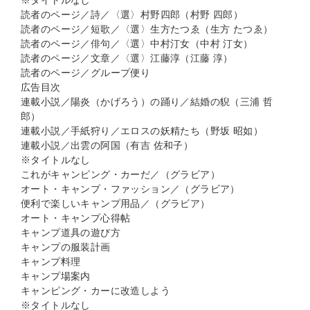
※タイトルなし
読者のページ／詩／〈選〉村野四郎（村野 四郎）
読者のページ／短歌／〈選〉生方たつゑ（生方 たつゑ）
読者のページ／俳句／〈選〉中村汀女（中村 汀女）
読者のページ／文章／〈選〉江藤淳（江藤 淳）
読者のページ／グループ便り
広告目次
連載小説／陽炎（かげろう）の踊り／結婚の貎（三浦 哲
郎）
連載小説／手紙狩り／エロスの妖精たち（野坂 昭如）
連載小説／出雲の阿国（有吉 佐和子）
※タイトルなし
これがキャンピング・カーだ／（グラビア）
オート・キャンプ・ファッション／（グラビア）
便利で楽しいキャンプ用品／（グラビア）
オート・キャンプ心得帖
キャンプ道具の遊び方
キャンプの服装計画
キャンプ料理
キャンプ場案内
キャンピング・カーに改造しよう
※タイトルなし