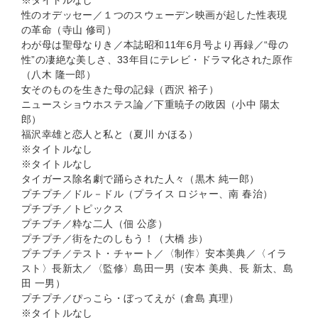
※タイトルなし
性のオデッセー／１つのスウェーデン映画が起した性表現
の革命（寺山 修司）
わが母は聖母なりき／本誌昭和11年6月号より再録／“母の
性”の凄絶な美しさ、33年目にテレビ・ドラマ化された原作
（八木 隆一郎）
女そのものを生きた母の記録（西沢 裕子）
ニュースショウホステス論／下重暁子の敗因（小中 陽太
郎）
福沢幸雄と恋人と私と（夏川 かほる）
※タイトルなし
※タイトルなし
タイガース除名劇で踊らされた人々（黒木 純一郎）
プチプチ／ドル－ドル（プライス ロジャー、南 春治）
プチプチ／トピックス
プチプチ／粋な二人（佃 公彦）
プチプチ／街をたのしもう！（大橋 歩）
プチプチ／テスト・チャート／〈制作〉安本美典／〈イラ
スト〉長新太／〈監修〉島田一男（安本 美典、長 新太、島
田 一男）
プチプチ／ぴっこら・ぼってえが（倉島 真理）
※タイトルなし