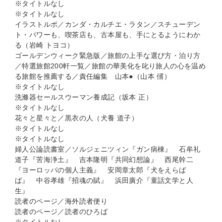
※タイトルなし
※タイトルなし
イラストルポ／カンダ・カルチエ・ラタン／スチューデン
ト・パワーも、喫茶店も、古本屋も、手にとるようにわか
る（岩崎 トヨコ）
ゴールデンウィーク緊急版／旅館の上手な選び方・泊り方
／特選旅館200軒一覧／旅館の華美化を叱り旅人の心を温め
る旅館を推薦する／責任編集 山本●（山本 偦）
※タイトルなし
洗滌器セールスウーマン養成記（坂本 正）
※タイトルなし
花々と星々と／黒衣の人（犬養 道子）
※タイトルなし
※タイトルなし
婦人公論読書室／ソルジェニツィン『ガン病棟』 石牟礼
道子『苦海浄土』 吉本隆明『共同幻想論』 西尾幹二
『ヨーロッパの個人主義』 安岡章太郎『犬をえらば
ば』 中谷孝雄『招魂の賦』 浜田廣介『童話文学と人
生』
読者のページ／海外読者便り
読者のページ／読者のひろば