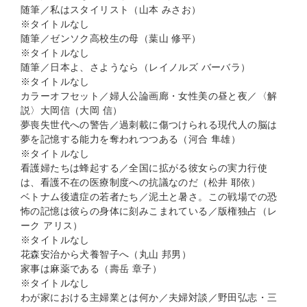
随筆／私はスタイリスト（山本 みさお）
※タイトルなし
随筆／ゼンソク高校生の母（葉山 修平）
※タイトルなし
随筆／日本よ、さようなら（レイノルズ バーバラ）
※タイトルなし
カラーオフセット／婦人公論画廊・女性美の昼と夜／〈解
説〉大岡信（大岡 信）
夢喪失世代への警告／過刺載に傷つけられる現代人の脳は
夢を記憶する能力を奪われつつある（河合 隼雄）
※タイトルなし
看護婦たちは蜂起する／全国に拡がる彼女らの実力行使
は、看護不在の医療制度への抗議なのだ（松井 耶依）
ベトナム後遺症の若者たち／泥土と暑さ。この戦場での恐
怖の記憶は彼らの身体に刻みこまれている／版権独占（レ
ーク アリス）
※タイトルなし
花森安治から犬養智子へ（丸山 邦男）
家事は麻薬である（壽岳 章子）
※タイトルなし
わが家における主婦業とは何か／夫婦対談／野田弘志・三