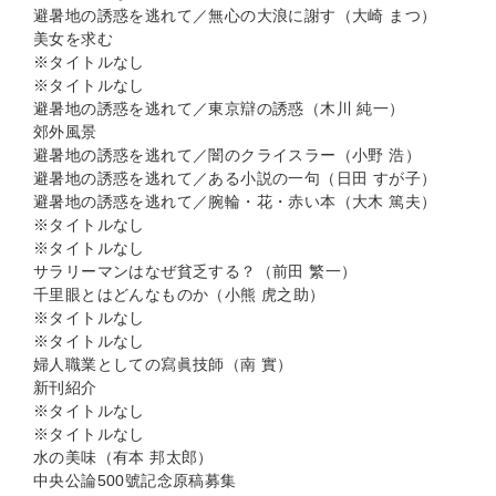
避暑地の誘惑を逃れて／無心の大浪に謝す（大崎 まつ）
美女を求む
※タイトルなし
※タイトルなし
避暑地の誘惑を逃れて／東京辯の誘惑（木川 純一）
郊外風景
避暑地の誘惑を逃れて／闇のクライスラー（小野 浩）
避暑地の誘惑を逃れて／ある小説の一句（日田 すが子）
避暑地の誘惑を逃れて／腕輪・花・赤い本（大木 篤夫）
※タイトルなし
※タイトルなし
サラリーマンはなぜ貧乏する？（前田 繁一）
千里眼とはどんなものか（小熊 虎之助）
※タイトルなし
※タイトルなし
婦人職業としての寫眞技師（南 實）
新刊紹介
※タイトルなし
※タイトルなし
水の美味（有本 邦太郎）
中央公論500號記念原稿募集