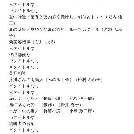
※タイトルなし
※タイトルなし
夏の味覺／榮養と藥効多く美味しい胡瓜とトマト（堀内 雄
三）
夏の味覺／爽やかな夏の飮料フルーツカクテル（宮垣 みね
子）
新美容體操（石井 小浪）
※タイトルなし
代理部便り
※タイトルなし
※タイトルなし
美容相談
芥川さんの囘顧／（私のルカ傳）（松村 みね子）
※タイトルなし
※タイトルなし
花はくれなゐ／（長篇小説）（池谷 信三郎）
地に落ちた麥／（創作）（掛井 冴子）
木がくれの巣／（長篇小説）（小島 政二郎）
※タイトルなし
編輯者の言葉
※タイトルなし