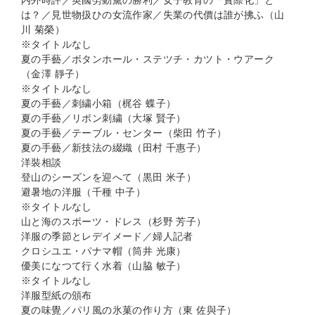
内外時評／英國勞動黨の勝利／女子教育の「實際化」と
は？／見世物扱ひの女流作家／失業の代價は誰が拂ふ（山
川 菊榮）
※タイトルなし
夏の手藝／ボタンホール・ステツチ・カツト・ウアーク
（金澤 靜子）
※タイトルなし
夏の手藝／刺繍小箱（梶谷 蝶子）
夏の手藝／リボン刺繍（大塚 賢子）
夏の手藝／テーブル・センター（柴田 竹子）
夏の手藝／新技法の綴織（田村 千惠子）
洋裝相談
登山のシーズンを迎へて（黒田 米子）
避暑地の洋服（千種 中子）
※タイトルなし
山と海のスポーツ・ドレス（杉野 芳子）
洋服の季節とレデイメード／婦人記者
クロシユエ・パナマ帽（筒井 光康）
優美になつて行く水着（山脇 敏子）
※タイトルなし
洋服型紙の頒布
夏の味覺／パリ風の氷菓の作り方（東 佐與子）