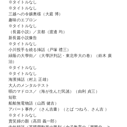
※タイトルなし
※タイトルなし
三越への令孃奧樣（大庭 博）
趣味のエプロン
※タイトルなし
（長篇小説）／京都（渡邊 均）
新長篇小説豫告
※タイトルなし
小川投手を繞る挿話（戸塚 禮三）
緑蔭の大學街／（大學評判記・東北帝大の卷）（鈴木 廣
治）
※タイトルなし
※タイトルなし
海濱挿話（村上 正雄）
大人のメンタルテスト
唄のマドロス／（海が生んだ民謠）（由利 貞三）
短歌
船舶無電物語（山西 健吉）
アパート事件／（さん吉畫）（とば つねろ、さん吉 ）
※タイトルなし
賣笑婦の顏（高田 義一郎）