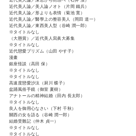
近代美人論／深窓から街頭へ（石井 漠）
近代美人論／美人論ノオト（片岡 鐵兵）
近代美人論／形よりも表情（菊池 寛）
近代美人論／醫學上の整容美人（岡田 道一）
近代美人論／東西美人型（谷崎 潤一郎）
※タイトルなし
（大懸賞）／近代美人寫眞大募集
※タイトルなし
近代戀愛プリズム（山田 やす子）
漫畫
銀座怪談（高田 保）
※タイトルなし
※タイトルなし
高速度戀愛沙汰（厨川 蝶子）
盆踊風俗手鏡（御室 夏樹）
アナトールの精神結婚（田内 長太郎）
※タイトルなし
良人を御用心なさい（下村 千秋）
關西の女を語る（谷崎 潤一郎）
結婚受難記（仲木 貞一）
※タイトルなし
※タイトルなし