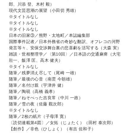
郎、川添 登、木村 毅）
現代文芸思潮の展望（小田切 秀雄）
※タイトルなし
※タイトルなし
※タイトルなし
日本の旧家③／熊野・太地町／本誌編集部
国際事件記者／日本外務省の奇妙な翻訳、オフレコの河野
発言等々、安保交渉舞台裏の悲喜劇を活写する（大森 実）
雑談・世相整理学／〈第10回〉／日本語の交通麻痺（大宅
壯一、飯澤 匡、高木 健夫）
※タイトルなし
随筆／残夢消え尽して（尾崎 一雄）
随筆／最後の心音（南雲 今朝雄）
随筆／名付け親（宇津井 健）
随筆／陶硯（高橋 義孝）
随筆／ねそべった吉良常（中川 一政）
随筆／雪の夜（佐藤 觀次郎）
※タイトルなし
随筆／2枚の紙片（子母澤 寛）
〔読切連載第4図〕／女拓（じょたく）（田村 泰次郎）
【創作】／非色（ひしょく）（有吉 佐和子）