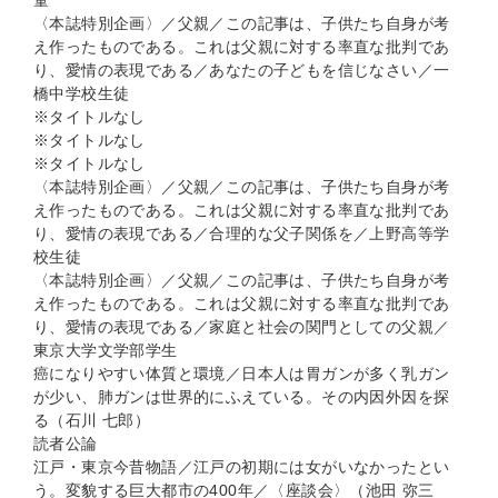
童
〈本誌特別企画〉／父親／この記事は、子供たち自身が考
え作ったものである。これは父親に対する率直な批判であ
り、愛情の表現である／あなたの子どもを信じなさい／一
橋中学校生徒
※タイトルなし
※タイトルなし
※タイトルなし
〈本誌特別企画〉／父親／この記事は、子供たち自身が考
え作ったものである。これは父親に対する率直な批判であ
り、愛情の表現である／合理的な父子関係を／上野高等学
校生徒
〈本誌特別企画〉／父親／この記事は、子供たち自身が考
え作ったものである。これは父親に対する率直な批判であ
り、愛情の表現である／家庭と社会の関門としての父親／
東京大学文学部学生
癌になりやすい体質と環境／日本人は胃ガンが多く乳ガン
が少い、肺ガンは世界的にふえている。その内因外因を探
る（石川 七郎）
読者公論
江戸・東京今昔物語／江戸の初期には女がいなかったとい
う。変貌する巨大都市の400年／〈座談会〉（池田 弥三