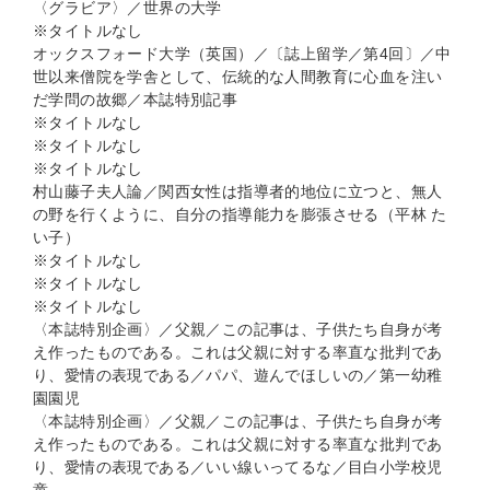
〈グラビア〉／世界の大学
※タイトルなし
オックスフォード大学（英国）／〔誌上留学／第4回〕／中
世以来僧院を学舎として、伝統的な人間教育に心血を注い
だ学問の故郷／本誌特別記事
※タイトルなし
※タイトルなし
※タイトルなし
村山藤子夫人論／関西女性は指導者的地位に立つと、無人
の野を行くように、自分の指導能力を膨張させる（平林 た
い子）
※タイトルなし
※タイトルなし
※タイトルなし
〈本誌特別企画〉／父親／この記事は、子供たち自身が考
え作ったものである。これは父親に対する率直な批判であ
り、愛情の表現である／パパ、遊んでほしいの／第一幼稚
園園児
〈本誌特別企画〉／父親／この記事は、子供たち自身が考
え作ったものである。これは父親に対する率直な批判であ
り、愛情の表現である／いい線いってるな／目白小学校児