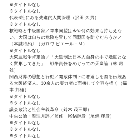
※タイトルなし
※タイトルなし
代表6社にみる先進的人間管理（沢田 久男）
※タイトルなし
核戦略と中級国家／軍事同盟は今や何の効果も持ちえな
い。大国は自らの危険を冒して同盟国を防ぐだろうか／
〔本誌特約〕（ガロワ ピエール・Ｍ）
※タイトルなし
大東亜戦争肯定論／「天皇制は日本人自身の手で幾度とな
く変形してきた」―戦争責任をめぐっての天皇論（林 房
雄）
関西財界の思想と行動／開放体制下に巻返しを図る伝統あ
る大阪経済人。30余人の実力者に面接して全容を描く（福
本 邦雄）
※タイトルなし
※タイトルなし
議会政治と社会主義革命（鈴木 茂三郎）
中央公論・整理月評／監修 尾鍋輝彦（尾鍋 輝彦）
※タイトルなし
※タイトルなし
※タイトルなし