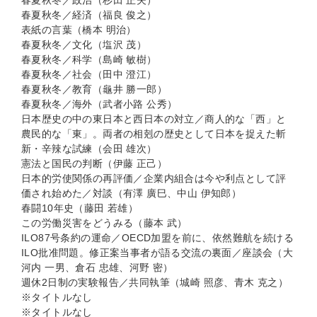
春夏秋冬／政治（杉田 正夫）
春夏秋冬／経済（福良 俊之）
表紙の言葉（橋本 明治）
春夏秋冬／文化（塩沢 茂）
春夏秋冬／科学（島崎 敏樹）
春夏秋冬／社会（田中 澄江）
春夏秋冬／教育（龜井 勝一郎）
春夏秋冬／海外（武者小路 公秀）
日本歴史の中の東日本と西日本の対立／商人的な「西」と
農民的な「東」。両者の相剋の歴史として日本を捉えた斬
新・辛辣な試練（会田 雄次）
憲法と国民の判断（伊藤 正己）
日本的労使関係の再評価／企業内組合は今や利点として評
価され始めた／対談（有澤 廣巳、中山 伊知郎）
春闘10年史（藤田 若雄）
この労働災害をどうみる（藤本 武）
ILO87号条約の運命／OECD加盟を前に、依然難航を続ける
ILO批准問題。修正案当事者が語る交流の裏面／座談会（大
河内 一男、倉石 忠雄、河野 密）
週休2日制の実験報告／共同執筆（城崎 照彦、青木 克之）
※タイトルなし
※タイトルなし