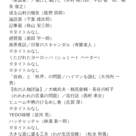
〈座談會〉／働けど働けど（木村 禧八郎、平田 敬一郎、福
良 俊之）
或る山村の報告（龍野 四郎）
論説面（千葉 雄次郎）
記事面（秋山 安三郎）
※タイトルなし
經營面（新田 宇一郎）
政界夜話／日發のスキャンダル（有樂老人 ）
※タイトルなし
くたびれたヨーロッパ（シュミート ペーター）
※タイトルなし
※タイトルなし
「自由」と「秩序」の問題／ハイマンを讀む（大河内 一
男）
【街の人物評論】／大橋武夫・鶴見俊輔・長谷川町子
［われわれの言葉の問題］／流行語（西村 孝次）
ヒューム中將のひるめし會（志賀 潔）
※タイトルなし
YEDO味噌（並河 亮）
ハッチャッチャ（林屋 新一郎）
※タイトルなし
大きな器に盛る工夫（わが生活信條）（松永 和風）