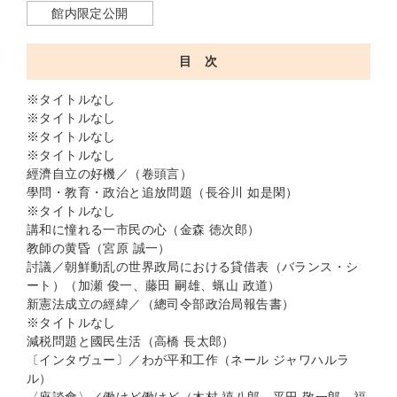
館内限定公開
目 次
※タイトルなし
※タイトルなし
※タイトルなし
※タイトルなし
經濟自立の好機／（卷頭言）
學問・教育・政治と追放問題（長谷川 如是閑）
※タイトルなし
講和に憧れる一市民の心（金森 徳次郎）
教師の黄昏（宮原 誠一）
討議／朝鮮動乱の世界政局における貸借表（バランス・シ
ート）（加瀬 俊一、藤田 嗣雄、蝋山 政道）
新憲法成立の經緯／（總司令部政治局報告書）
※タイトルなし
減税問題と國民生活（高橋 長太郎）
〔インタヴュー〕／わが平和工作（ネール ジャワハルラ
ル）