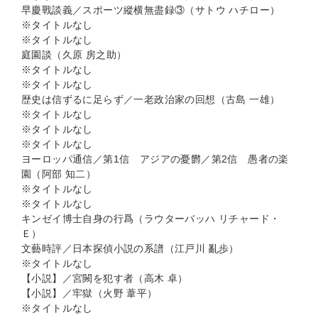
早慶戰談義／スポーツ縱横無盡録③（サトウ ハチロー）
※タイトルなし
※タイトルなし
庭園談（久原 房之助）
※タイトルなし
※タイトルなし
歴史は信ずるに足らず／一老政治家の回想（古島 一雄）
※タイトルなし
※タイトルなし
※タイトルなし
ヨーロッパ通信／第1信 アジアの憂欝／第2信 愚者の楽
園（阿部 知二）
※タイトルなし
※タイトルなし
キンゼイ博士自身の行爲（ラウターバッハ リチャード・
Ｅ）
文藝時評／日本探偵小説の系譜（江戸川 亂歩）
※タイトルなし
【小説】／宮闕を犯す者（高木 卓）
【小説】／牢獄（火野 葦平）
※タイトルなし