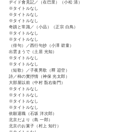
ヂイド會見記／（在巴里）（小松 清）
※タイトルなし
※タイトルなし
※タイトルなし
奇蹟と常識／（小品）（正宗 白鳥）
※タイトルなし
※タイトルなし
（俳句）／西行句抄（小澤 碧童）
出雲まうで（土居 光知）
※タイトルなし
※タイトルなし
（短歌）／子夜男歌（釋 迢空）
詩／柿の實抒情（神保 光太郎）
大部屋以前（中村 翫右衞門）
※タイトルなし
※タイトルなし
※タイトルなし
※タイトルなし
依願退職（石坂 洋次郎）
北京だより（島 一郎）
北京のお菓子（村上 知行）