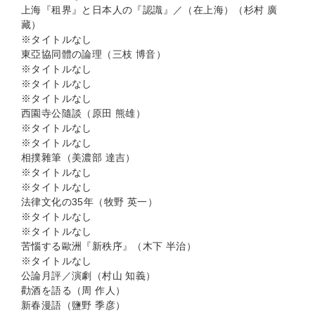
上海『租界』と日本人の『認識』／（在上海）（杉村 廣
藏）
※タイトルなし
東亞協同體の論理（三枝 博音）
※タイトルなし
※タイトルなし
※タイトルなし
西園寺公隨談（原田 熊雄）
※タイトルなし
※タイトルなし
相撲雜筆（美濃部 達吉）
※タイトルなし
※タイトルなし
法律文化の35年（牧野 英一）
※タイトルなし
※タイトルなし
苦惱する歐洲『新秩序』（木下 半治）
※タイトルなし
公論月評／演劇（村山 知義）
勸酒を語る（周 作人）
新春漫語（鹽野 季彦）