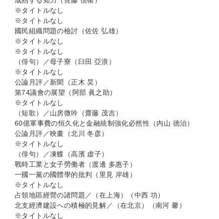
成熟する知力（佐藤 信衞）
※タイトルなし
※タイトルなし
國民組織問題の檢討（佐佐 弘雄）
※タイトルなし
※タイトルなし
（俳句）／母子寮（臼田 亞浪）
※タイトルなし
公論月評／新聞（正木 旲）
第74議會の展望（阿部 眞之助）
※タイトルなし
（短歌）／山房微吟（齋藤 茂吉）
60億軍事費の恒久化と金融統制強化必然性（内山 徳治）
公論月評／映畫（北川 冬彦）
※タイトルなし
（俳句）／凍蝶（高濱 虚子）
戰時工業と女子勞働者（渡邊 多惠子）
一國一黨の國體學的批判（里見 岸雄）
※タイトルなし
占領地區經營の諸問題／（在上海）（中西 功）
北支經濟建設への積極的見解／（在北京）（南河 馨）
※タイトルなし