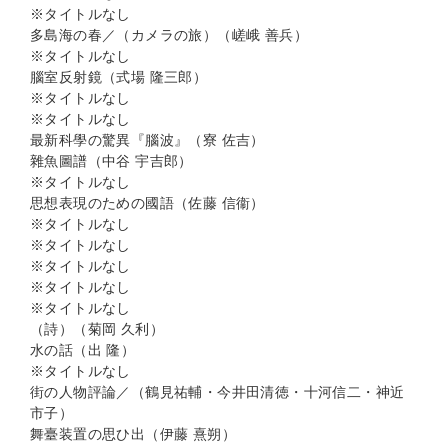
※タイトルなし
多島海の春／（カメラの旅）（嵯峨 善兵）
※タイトルなし
腦室反射鏡（式場 隆三郎）
※タイトルなし
※タイトルなし
最新科學の驚異『腦波』（寮 佐吉）
雜魚圖譜（中谷 宇吉郎）
※タイトルなし
思想表現のための國語（佐藤 信衞）
※タイトルなし
※タイトルなし
※タイトルなし
※タイトルなし
※タイトルなし
（詩）（菊岡 久利）
水の話（出 隆）
※タイトルなし
街の人物評論／（鶴見祐輔・今井田清徳・十河信二・神近
市子）
舞臺装置の思ひ出（伊藤 熹朔）