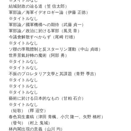
※タイトルなし
結城財政の辿る道（笠 信太郎）
軍部論／海軍イデオロギー論（伊藤 正徳）
※タイトルなし
軍部論／國軍機構への期待（武藤 貞一）
軍部論／政治に於ける軍部（風見 章）
今議會解散すべからず（尾崎 行雄）
※タイトルなし
ソ聯の準戰體制と反スターリン運動（中山 貞雄）
世界景氣好轉の魔術（阿部 勇）
※タイトルなし
※タイトルなし
不振のプロレタリア文學と其課題（青野 季吉）
※タイトルなし
※タイトルなし
※タイトルなし
藝術に於ける日本的なもの（甘粕 石介）
※タイトルなし
（短歌）（釋 迢空）
春色寫生畫稿（津田 青楓、小穴 隆一、矢野 橋村）
（發句）（村上 鬼城）
林内閣出現の意義（山川 均）