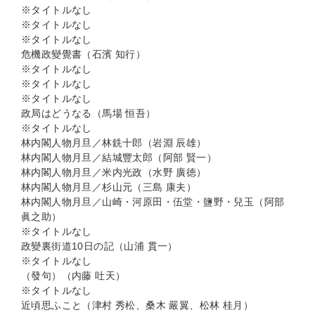
※タイトルなし
※タイトルなし
※タイトルなし
危機政變覺書（石濱 知行）
※タイトルなし
※タイトルなし
※タイトルなし
政局はどうなる（馬場 恒吾）
※タイトルなし
林内閣人物月旦／林銑十郎（岩淵 辰雄）
林内閣人物月旦／結城豐太郎（阿部 賢一）
林内閣人物月旦／米内光政（水野 廣徳）
林内閣人物月旦／杉山元（三島 康夫）
林内閣人物月旦／山崎・河原田・伍堂・鹽野・兒玉（阿部
眞之助）
※タイトルなし
政變裏街道10日の記（山浦 貫一）
※タイトルなし
（發句）（内藤 吐天）
※タイトルなし
近頃思ふこと（津村 秀松、桑木 嚴翼、松林 桂月）