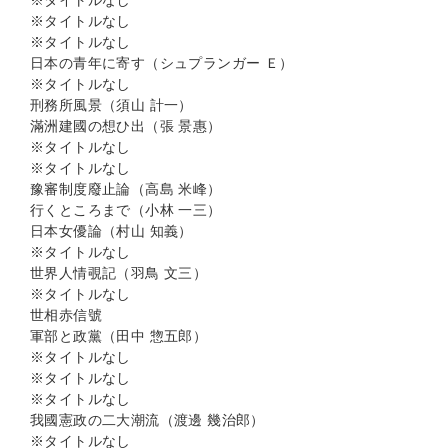
※タイトルなし
※タイトルなし
※タイトルなし
日本の青年に寄す（シュプランガー Ｅ）
※タイトルなし
刑務所風景（須山 計一）
滿洲建國の想ひ出（張 景惠）
※タイトルなし
※タイトルなし
豫審制度廢止論（高島 米峰）
行くところまで（小林 一三）
日本女優論（村山 知義）
※タイトルなし
世界人情覗記（羽鳥 文三）
※タイトルなし
世相赤信號
軍部と政黨（田中 惣五郎）
※タイトルなし
※タイトルなし
※タイトルなし
我國憲政の二大潮流（渡邊 幾治郎）
※タイトルなし