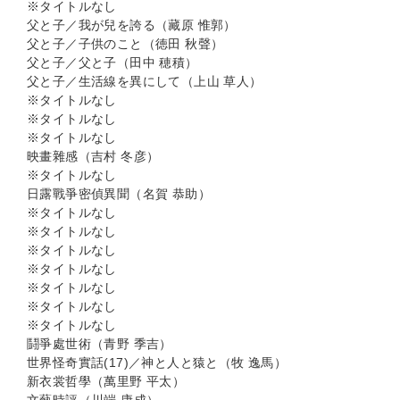
※タイトルなし
父と子／我が兒を誇る（藏原 惟郭）
父と子／子供のこと（徳田 秋聲）
父と子／父と子（田中 穂積）
父と子／生活線を異にして（上山 草人）
※タイトルなし
※タイトルなし
※タイトルなし
映畫雜感（吉村 冬彦）
※タイトルなし
日露戰爭密偵異聞（名賀 恭助）
※タイトルなし
※タイトルなし
※タイトルなし
※タイトルなし
※タイトルなし
※タイトルなし
※タイトルなし
鬪爭處世術（青野 季吉）
世界怪奇實話(17)／神と人と猿と（牧 逸馬）
新衣裳哲學（萬里野 平太）