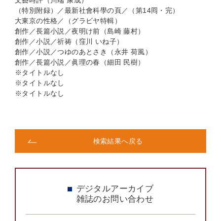
文藝時評（川端 康成）
（特別附録）／最新社會科學の頁／（第14囘・完）
大東京の性格／（グラビヤ特輯）
創作／長篇小説／夜明け前（島崎 藤村）
創作／小説／祈祷（窪川 いね子）
創作／小説／つゆのあとさき（永井 荷風）
創作／長篇小説／眞理の春（細田 民樹）
※タイトルなし
※タイトルなし
※タイトルなし
検索結果へ戻る
デジタルアーカイブ
雑誌のお問い合わせ