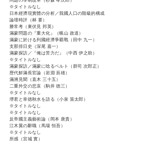
問題の學制改革（杉森 孝次郎）
※タイトルなし
日本經濟現實體の分析／我國人口の階級的構成
論壇時評（林 要）
勝常考（東伏見 邦英）
滿蒙問題の『重大化』（蝋山 政道）
滿蒙に於ける列國經濟爭覇戰（田中 九一）
支那排日史（深尾 嘉一）
滿蒙探訪／『俺は苦力だ』（中西 伊之助）
※タイトルなし
滿蒙探訪／滿蒙に唸るベルト（群司 次郎正）
歴代鮮滿長官論（岩淵 辰雄）
滿洲見聞（直木 三十五）
二重外交の悲哀（駒井 徳三）
※タイトルなし
堺君と幸徳秋水を語る（小泉 策太郎）
※タイトルなし
※タイトルなし
反帝國主義藝術論（岡本 唐貴）
江木翼の辭職（馬場 恒吾）
※タイトルなし
所感（宮城 實）