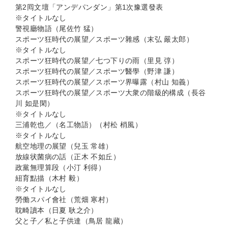
第2囘文壇「アンデパンダン」第1次豫選發表
※タイトルなし
警視廳物語（尾佐竹 猛）
スポーツ狂時代の展望／スポーツ雜感（末弘 嚴太郎）
※タイトルなし
スポーツ狂時代の展望／七つ下りの雨（里見 弴）
スポーツ狂時代の展望／スポーツ醫學（野津 謙）
スポーツ狂時代の展望／スポーツ界曝露（村山 知義）
スポーツ狂時代の展望／スポーツ大衆の階級的構成（長谷
川 如是閑）
※タイトルなし
三浦乾也／（名工物語）（村松 梢風）
※タイトルなし
航空地理の展望（兒玉 常雄）
放線状菌病の話（正木 不如丘）
政黨無理算段（小汀 利得）
紐育點描（木村 毅）
※タイトルなし
勞働スパイ會社（荒畑 寒村）
耽畸讀本（日夏 耿之介）
父と子／私と子供達（鳥居 龍藏）