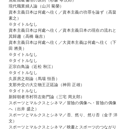
無産階級倫理の原則（杉森 孝次郎）
現代職業婦人論（山川 菊榮）
資本主義日本は何處へ往く／資本主義の功罪を論ず（高畠
素之）
※タイトルなし
資本主義日本は何處へ往く／資本主義日本の現在の流れと
其歸趨（高橋 龜吉）
資本主義日本は何處へ往く／大資本主義は何處へ往く（下
田 將美）
※タイトルなし
※タイトルなし
正宗白鳥論（近松 秋江）
※タイトルなし
久原房之助論（馬場 恒吾）
支那外交の大立物王正廷論（神田 正雄）
※タイトルなし
新歸朝者市村羽左衛門論（三宅 周太郎）
スポーツとマルクスとシネマ／冒險の偶像へ・冒險の偶像
へ（出井 盛之）
スポーツとマルクスとシネマ／否、然り、然り否（金子 洋
文）
スポーツとマルクスとシネマ／映畫とスポーツのつながり