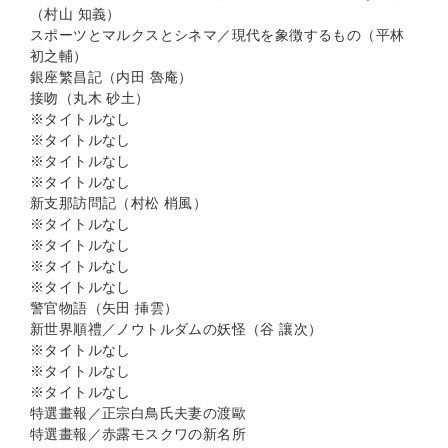
（村山 知義）
スポーツとマルクスとシネマ／現代を象徴するもの（平林
初之輔）
銀座繁昌記（内田 魯庵）
接吻（丸木 砂土）
※タイトルなし
※タイトルなし
※タイトルなし
※タイトルなし
新支那訪問記（村松 梢風）
※タイトルなし
※タイトルなし
※タイトルなし
※タイトルなし
警官物語（矢田 挿雲）
新世界順禮／ノウトルダムの妖怪（谷 讓次）
※タイトルなし
※タイトルなし
※タイトルなし
特選畫報／正宗白鳥氏夫妻の渡歐
特選畫報／赤露モスクワの新名所