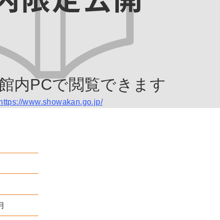
館内PCで閲覧できます
https://www.showakan.go.jp/
月