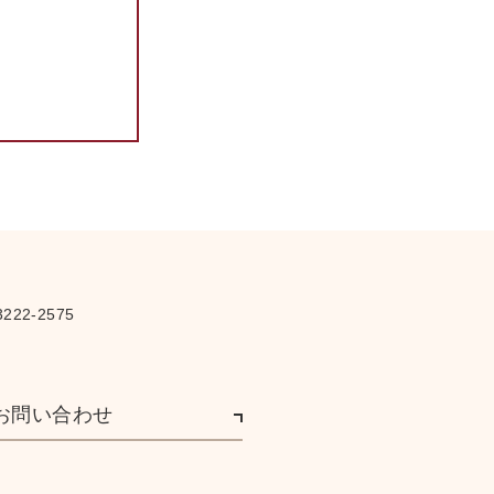
原
海外宣教會録事／亞細亞の
寳珠發送
海外宣教會録事／會務報告
海外宣教會録事／暹羅チヤ
ンドラダツタ氏の書簡
本會報告
廣告
※タイトルなし
※タイトルなし
※タイトルなし
222-2575
お問い合わせ