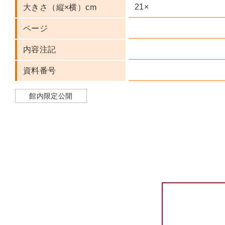
21×
大きさ（縦×横）cm
ページ
内容注記
資料番号
館内限定公開