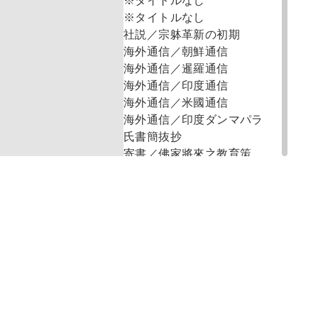
※タイトルなし
※タイトルなし
社説／宗躰革新の初期
海外通信／朝鮮通信
海外通信／暹羅通信
海外通信／印度通信
海外通信／米國通信
海外通信／印度ダンマパラ
氏書簡抜抄
寄書／佛家將來之教育策
（人見 松溪）
寄書／酒の害を論して大日
本節酒會員諸氏に忠告す
（宮下 俊吉）
蒐録／酒類分析表（山根 温
三）
蒐録／酒ハ罪惡の原因
蒐録／僧俗各有短
蒐録／詩歌數首