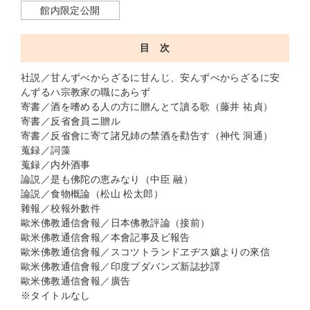
館内限定公開
目 次
社説／甘んずべからざるに甘んじ、安んずべからざるに安
んずるハ宗教家の職にあらず
寄書／酒を嗜める人の方に贈んとて讀る歌（藤井 祐貞）
寄書／反省會員ニ贈ル
寄書／反省會に寄て諸兄姉の禁酒を勸告す（神代 洞通）
蒐録／詞藻
蒐録／内外酒事
論説／是も佛陀の恵みなり（中臣 融）
論説／食物概論（松山 松太郎）
雜報／校報外數件
歐米佛教通信會報／日本佛教評論（接前）
歐米佛教通信會報／本會記事及ビ報告
歐米佛教通信會報／スコツトランドヱヂス孃よりの來信
歐米佛教通信會報／印度ブダバンズ新誌抄譯
歐米佛教通信會報／廣告
※タイトルなし