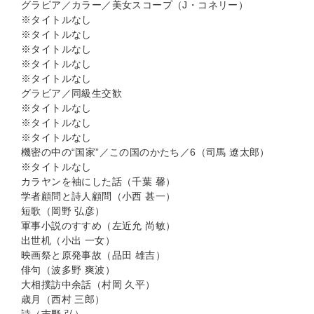
グラビア／カラー／美女スコープ（J・コネリー）
※タイトルなし
※タイトルなし
※タイトルなし
※タイトルなし
※タイトルなし
グラビア／同級生交歓
※タイトルなし
※タイトルなし
※タイトルなし
機密の中の“国家”／この国のかたち／6（司馬 遼太郎）
※タイトルなし
カラヤンを袖にした話（千葉 馨）
学者顧問と詩人顧問（小西 甚一）
短歌（岡野 弘彦）
軍事小説のすすめ（左近允 尚敏）
出世机（小出 一女）
映画祭と原発事故（品田 雄吉）
俳句（波多野 爽波）
大相撲訪中余話（村岡 久平）
歳月（西村 三郎）