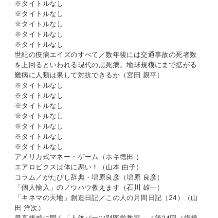
※タイトルなし
※タイトルなし
※タイトルなし
※タイトルなし
※タイトルなし
世紀の疫病エイズのすべて／数年後には交通事故の死者数
を上回るといわれる現代の黒死病。地球規模にまで拡がる
難病に人類は果して対抗できるか（宮田 親平）
※タイトルなし
※タイトルなし
※タイトルなし
※タイトルなし
※タイトルなし
※タイトルなし
※タイトルなし
アメリカ式マネー・ゲーム（ホキ徳田 ）
エアロビクスは体に悪い！（山本 由子）
コラム／がたぴし辞典・増原良彦（増原 良彦）
「個人輸入」のノウハウ教えます（石川 雄一）
「キネマの天地」創造日記／この人の月間日記（24）（山
田 洋次）