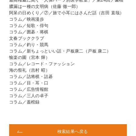
最高権威に聞く「人体パーツ別医学教室」／第24回／歯槽
膿漏は一種の文明病（佐藤 徹一郎）
阿呆の日めくり／⑦／旅で小耳にはさんだ話（吉田 直哉）
コラム／映画漫歩
コラム／短歌・俳句
コラム／囲碁・将棋
文春ブッククラブ
コラム／釣り・競馬
コラム／新ちょっといい話・戸板康二（戸板 康二）
愉楽の園（宮本 輝）
コラム／レコード・ファッション
海の祭礼（吉村 昭）
コラム／詰将棋・詰碁
コラム／目・耳・口
コラム／広告情報館
コラム／三人の卓子
コラム／蓋棺録
検索結果へ戻る