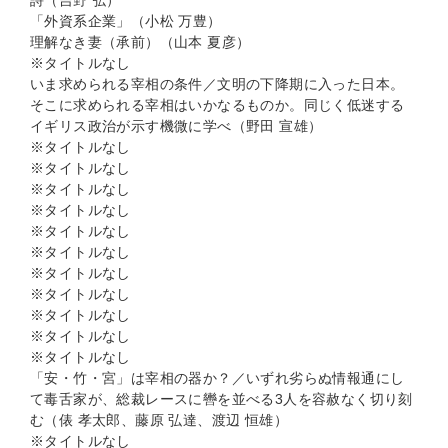
詩（吉野 弘）
「外資系企業」（小松 万豊）
理解なき妻（承前）（山本 夏彦）
※タイトルなし
いま求められる宰相の条件／文明の下降期に入った日本。
そこに求められる宰相はいかなるものか。同じく低迷する
イギリス政治が示す機微に学べ（野田 宣雄）
※タイトルなし
※タイトルなし
※タイトルなし
※タイトルなし
※タイトルなし
※タイトルなし
※タイトルなし
※タイトルなし
※タイトルなし
※タイトルなし
※タイトルなし
「安・竹・宮」は宰相の器か？／いずれ劣らぬ情報通にし
て毒舌家が、総裁レースに轡を並べる3人を容赦なく切り刻
む（俵 孝太郎、藤原 弘達、渡辺 恒雄）
※タイトルなし