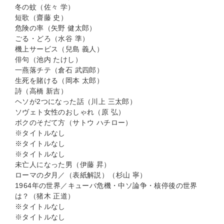
冬の蚊（佐々 学）
短歌（齋藤 史）
危険の率（矢野 健太郎）
ごる・どろ（水谷 準）
機上サービス（兒島 義人）
俳句（池内 たけし）
一燕落チテ（倉石 武四郎）
生死を賭ける（岡本 太郎）
詩（高橋 新吉）
ヘソが2つになった話（川上 三太郎）
ソヴェト女性のおしゃれ（原 弘）
ボクのそだて方（サトウ ハチロー）
※タイトルなし
※タイトルなし
※タイトルなし
未亡人になった男（伊藤 昇）
ローマの夕月／（表紙解説）（杉山 寧）
1964年の世界／キューバ危機・中ソ論争・核停後の世界
は？（猪木 正道）
※タイトルなし
※タイトルなし