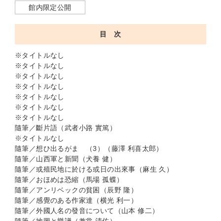
館内限定公開
目 次
※タイトルなし
※タイトルなし
※タイトルなし
※タイトルなし
※タイトルなし
※タイトルなし
※タイトルなし
隨筆／斷片語（武者小路 實篤）
※タイトルなし
隨筆／想ひ出るがまゝ（3）（藤澤 利喜太郎）
隨筆／山西軍と新聞（犬養 健）
隨筆／或殖民地に於ける或日の出來事（麻生 久）
隨筆／おほめは恐縮（馬場 孤蝶）
隨筆／アンリベックの貧困（辰野 隆）
隨筆／感覺のある作家達（横光 利一）
隨筆／外國人名の發音について（山本 修二）