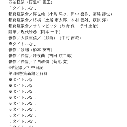
四谷怪談（悟道軒 圓玉）
※タイトルなし
銷夏座談會／浮世繪（小島 烏水、田中 喜作、藤懸 靜也）
銷夏座談會／將棋（土居 市太郎、木村 義雄、萩原 淳）
銷夏座談會／オリンピック（辰野 保、行田 重治）
隨筆／現代繪卷（岡本 一平）
創作／大隈重信／（戯曲）（中村 吉藏）
※タイトルなし
創作／發端（橋本 英吉）
創作／長篇／靜夜曲（吉田 絃二郎）
創作／長篇／半自叙傳（菊池 寛）
6號記事／社中日記
第8回懸賞新題と解答
※タイトルなし
※タイトルなし
※タイトルなし
※タイトルなし
※タイトルなし
※タイトルなし
※タイトルなし
※タイトルなし