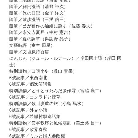
隨筆／地圖と樂譜（兼常 清佐）
隨筆／解剖漫語（清野 謙次）
隨筆／旅の日記（金子 洋文）
隨筆／散歩漫語（三瀦 信三）
隨筆／己が舊作の油繪に題す（佐藤 春夫）
隨筆／永安寺夏居（中村 憲吉）
隨筆／夏の詠草（與謝野 晶子）
文藝時評（室生 犀星）
隨筆／文壇戯詩百篇
にんじん（ジュール・ルナール）／岸田國士譯（岸田 國
士）
特別讀物／口嗜小史（眞山 青果）
6號記事／東西南北
6號記事／獨逸笑話集
特別讀物／とうとう死んだ張作霖（宮脇 襄二）
6號記事／コンラドと煙草
特別讀物／歌川廣重の旅（小島 烏水）
6號記事／外交小話
6號記事／希臘哲學逸話集
特別讀物／安寧秩序と風俗壤亂（美土路 昌一）
6號記事／政界春秋
6號記事／ミルと婦人參政權