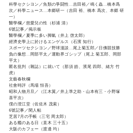
科學セクシヨン／魚類の爭闘性…吉田裕／鳴く蟲…橋本爲
次／科學ニュース…本郷研一（吉田 裕、橋本 爲次、本郷 研
一）
醫學欄／慈愛兒の性（杉浦 清）
6號記事／掲示板
醫學欄／夏季に多い脚氣（井上 啓太郎）
經濟史學上に於けるエンゲルス（石濱 知行）
スポーツセクシヨン／野球漫談…尾上菊五郎／日佛競技勝
負の豫想…岡部平太／運動界ゴシップ（尾上 菊五郎、岡部
平太）
匿名批判（雜誌）に就いて（那須 皓、濱尾 四郎、緒方 竹
虎）
文藝春秋欄
社會時評（馬場 恒吾）
昭和人物月旦／（江木翼／井上準之助・山本有三・小野塚
喜平次）
僕の澄江堂（佐佐木 茂索）
6號記事／閑人帖
芝居7月の手帳（三宅 周太郎）
ある艦のある日（直木 三十五）
大阪のカフェー（渡邊 均）