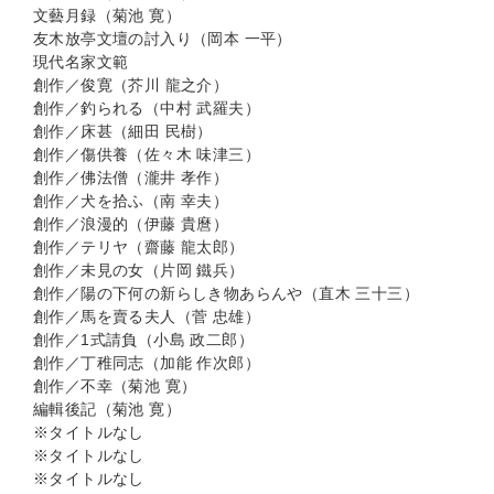
文藝月録（菊池 寛）
友木放亭文壇の討入り（岡本 一平）
現代名家文範
創作／俊寛（芥川 龍之介）
創作／釣られる（中村 武羅夫）
創作／床甚（細田 民樹）
創作／傷供養（佐々木 味津三）
創作／佛法僧（瀧井 孝作）
創作／犬を拾ふ（南 幸夫）
創作／浪漫的（伊藤 貴麿）
創作／テリヤ（齋藤 龍太郎）
創作／未見の女（片岡 鐵兵）
創作／陽の下何の新らしき物あらんや（直木 三十三）
創作／馬を賣る夫人（菅 忠雄）
創作／1式請負（小島 政二郎）
創作／丁稚同志（加能 作次郎）
創作／不幸（菊池 寛）
編輯後記（菊池 寛）
※タイトルなし
※タイトルなし
※タイトルなし