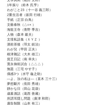
文學異聞（能田 太郎）
1年振り（鈴木 氏亨）
わがこと23（十一谷 義三郎）
2重生活者（坂田 行雄）
手紙（正宗 白鳥）
文藝春秋（△○× ）
海龍王寺（青野 季吉）
人物（森本 巖夫）
文壇私語集（ＸＹＺ ）
酒前茶後（羽太 鋭治）
わが兒（甲田 正夫）
根津雜記（大木 雄三）
貧乏日記（南 幸夫）
寛永御前試合（△△△ ）
無題（三宅 やす子）
偶感3つ（水守 龜之助）
―よ、汝の名は―（直木 三十三）
夢想斷片（長田 秀雄）
靜かな日（田山 花袋）
歳暮酒話（葛西 善藏）
所謂耳隱し問題（廣津 和郎）
廣告制限（山本 有三）