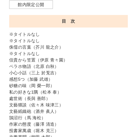
館内限定公開
目 次
※タイトルなし
※タイトルなし
侏儒の言葉（芥川 龍之介）
※タイトルなし
信貴から笠置（伊原 青々園）
ペラホ物語（北原 白秋）
小心小話（三上 於莵吉）
感想5つ（加藤 武雄）
砂糖の味（岡 榮一郎）
私の好きな1隅（松本 泰）
處世術（長與 善郎）
文藝猥談（佐々木 味津三）
文藝紙鐵砲（酒井 眞人）
鵠沼行（馬 海松）
作家の態度（藤澤 清造）
投書家萬歳（堀木 克三）