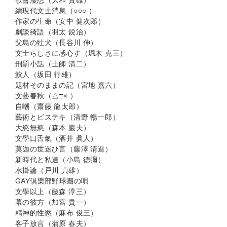
歌會漫想（大和 資雄）
續現代文士消息（○○○ ）
作家の生命（安中 健次郎）
劇談綺語（羽太 鋭治）
父島の牡犬（長谷川 伸）
文士らしさに感心す（堀木 克三）
刑罰小話（土師 清二）
鮫人（坂田 行雄）
題材そのままの記（宮地 嘉六）
文藝春秋（△□× ）
自嘲（齋藤 龍太郎）
藝術とビステキ（清野 暢一郎）
大慾無慾（森本 巖夫）
文學口舌氣（酒井 眞人）
莫迦の世迷ひ言（藤澤 清造）
新時代と私達（小島 徳彌）
水掛論（戸川 貞雄）
GAY倶樂部野球團の唄
文學以上（藤森 淳三）
幕の彼方（加宮 貴一）
精神的性慾（麻布 俊三）
客子放言（蒲原 春夫）