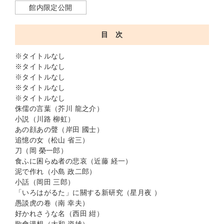
館内限定公開
目 次
※タイトルなし
※タイトルなし
※タイトルなし
※タイトルなし
※タイトルなし
侏儒の言葉（芥川 龍之介）
小説（川路 柳虹）
あの顔あの聲（岸田 國士）
追憶の女（松山 省三）
刀（岡 榮一郎）
食ふに困らぬ者の悲哀（近藤 経一）
泥で作れ（小島 政二郎）
小話（岡田 三郎）
「いろはがるた」に關する新研究（星月夜 ）
愚談虎の卷（南 幸夫）
好かれさうな名（西田 紺）