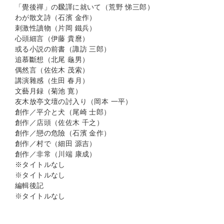
「覺後禪」の飜譯に就いて（荒野 悌三郎）
わが散文詩（石濱 金作）
刺激性讀物（片岡 鐵兵）
心頭細言（伊藤 貴麿）
或る小説の前書（諏訪 三郎）
追慕斷想（北尾 龜男）
偶然言（佐佐木 茂索）
講演雜感（生田 春月）
文藝月録（菊池 寛）
友木放亭文壇の討入り（岡本 一平）
創作／平介と犬（尾崎 士郎）
創作／店頭（佐佐木 千之）
創作／戀の危險（石濱 金作）
創作／村で（細田 源吉）
創作／非常（川端 康成）
※タイトルなし
※タイトルなし
編輯後記
※タイトルなし