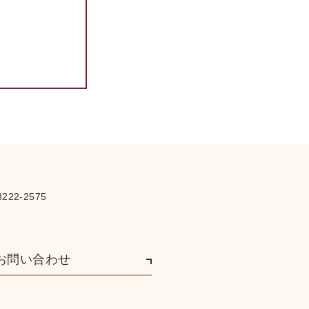
オノレ・バルザック（堀川
寛一）
花袋先生に（大和 資雄）
病閑漫語（村上 成滿郎）
平賀元義を憶ふ（藤澤 清
造）
詩3篇（宮地 嘉六）
文壇名流遊泳競べ（○○○ ）
文壇神社佛閣廻り（□□□ ）
文藝猥談（佐々木 味津三）
定評（中村 武羅夫）
文壇箱根紀行記（□□□ ）
222-2575
上方の食ひもの（谷崎 潤一
郎）
春宵（高濱 虚子）
お問い合わせ
文藝當座帳（菊池 寛）
創作／ひがみ（木村 幹）
創作／硼酸（菅 忠雄）