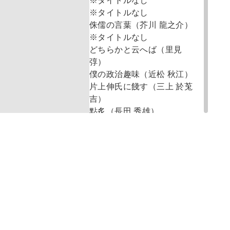
※タイトルなし
※タイトルなし
侏儒の言葉（芥川 龍之介）
※タイトルなし
どちらかと云へば（里見
弴）
僕の政治趣味（近松 秋江）
片上伸氏に餞す（三上 於莵
吉）
點炙（長田 秀雄）
肉感（横光 利一）
「或る女の出納簿」（岡田
三郎）
埋草（佐佐木 茂索）
品川に來て（糸井 武雄）
前號創作短評（石濱 金作）
或る對話（戸川 貞雄）
マリヤ・テレザの便器（守
田 有秋）