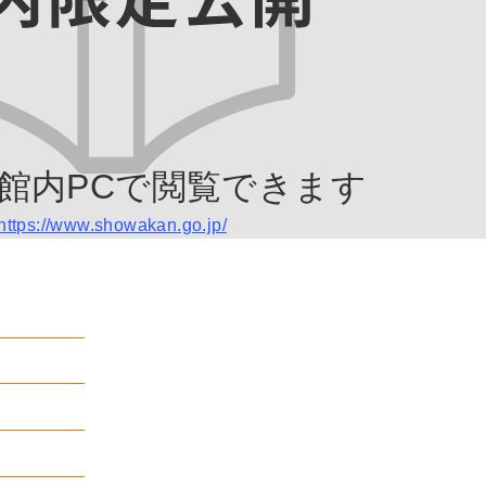
館内PCで閲覧できます
https://www.showakan.go.jp/
月