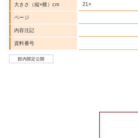
21×
大きさ（縦×横）cm
ページ
内容注記
資料番号
館内限定公開