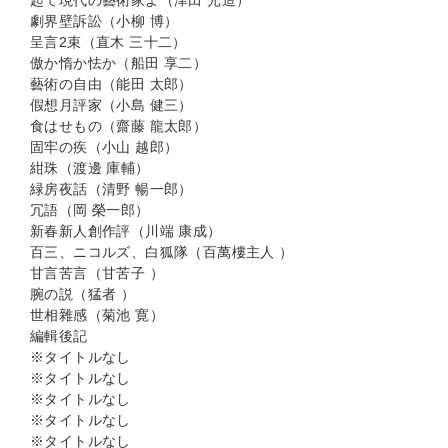
起て現代の藝術家よ（津田 光造）
劇界壁訴訟（小柳 博）
呈言2束（直木 三十二）
傲か惰か怯か（船田 享二）
藝術の自由（能田 太郎）
假想月評家（小島 健三）
食はせもの（齋藤 龍太郎）
固牢の疾（小山 越郎）
紺珠（渡邊 庫輔）
緑房夜話（清野 暢一郎）
冗語（岡 榮一郎）
新春新人創作評（川端 康成）
百三、ニコルズ、白狐隊（百萬樓主人 ）
甘言苦言（甘苦子 ）
腕の説（猛者 ）
世相雜感（菊池 寛）
編輯後記
※タイトルなし
※タイトルなし
※タイトルなし
※タイトルなし
※タイトルなし