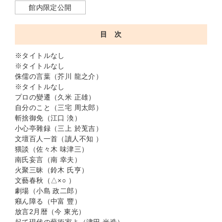
館内限定公開
目 次
※タイトルなし
※タイトルなし
侏儒の言葉（芥川 龍之介）
※タイトルなし
プロの變遷（久米 正雄）
自分のこと（三宅 周太郎）
斬捨御免（江口 渙）
小心亭雜録（三上 於莵吉）
文壇百人一首（讀人不知 ）
猥談（佐々木 味津三）
南氏妄言（南 幸夫）
火聚三昧（鈴木 氏亨）
文藝春秋（△×○ ）
劇場（小島 政二郎）
癪ん障る（中富 豐）
放言2月暦（今 東光）