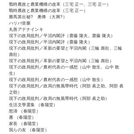
戰時農政と農業機構の改革（三宅 正一、三宅 正一）
戰時農政と農業機構の改革（三宅 正一）
勝馬算出秘? 奧傳 （大興?）
ハリバ坐藥
丸善アテナインキ
現下の政局批判／平沼内閣評（齋藤 隆夫、齋藤 隆夫）
現下の政局批判／平沼内閣評（齋藤 隆夫）
現下の政局批判／革新の要望と平沼内閣（三輪 壽壯、三輪
壽壯）
現下の政局批判／革新の要望と平沼内閣（三輪 壽壯）
現下の政局批判／農村代表の一感想（山中 散生、山中 散
生）
現下の政局批判／農村代表の一感想（山中 散生）
現下の政局批判／政局の無風帶時代（阿部 眞之助、阿部 眞
之助）
現下の政局批判／政局の無風帶時代（阿部 眞之助）
生活文學選集 （春陽堂）
怒濤 （春陽堂）
雁 （春陽堂）
家長 （春陽堂）
我らの友 （春陽堂）