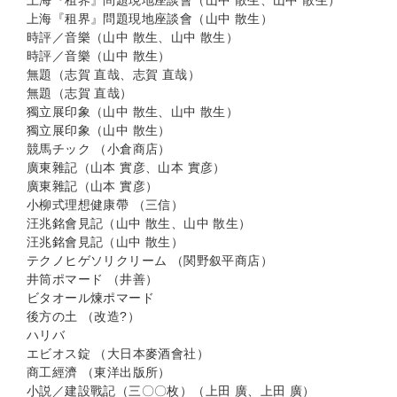
上海『租界』問題現地座談會（山中 散生、山中 散生）
上海『租界』問題現地座談會（山中 散生）
時評／音樂（山中 散生、山中 散生）
時評／音樂（山中 散生）
無題（志賀 直哉、志賀 直哉）
無題（志賀 直哉）
獨立展印象（山中 散生、山中 散生）
獨立展印象（山中 散生）
競馬チック （小倉商店）
廣東雜記（山本 實彦、山本 實彦）
廣東雜記（山本 實彦）
小柳式理想健康帶 （三信）
汪兆銘會見記（山中 散生、山中 散生）
汪兆銘會見記（山中 散生）
テクノヒゲソリクリーム （関野叙平商店）
井筒ポマード （井善）
ビタオール煉ポマード
後方の土 （改造?）
ハリバ
エビオス錠 （大日本麥酒會社）
商工經濟 （東洋出版所）
小説／建設戰記（三〇〇枚）（上田 廣、上田 廣）