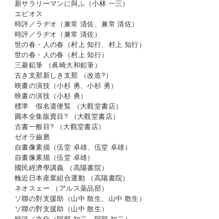
新サラリーマンに與ふ（小林 一三）
エビオス
時評／ラヂオ（兼常 清佐、兼常 清佐）
時評／ラヂオ（兼常 清佐）
世の春・人の春（村上 知行、村上 知行）
世の春・人の春（村上 知行）
三菱鉛筆 （眞崎大和鉛筆）
古き支那新しき支那 （改造?）
映畫の演技（小杉 勇、小杉 勇）
映畫の演技（小杉 勇）
標準 假名遣便覧 （大觀堂書店）
圓本全集販賣目? （大觀堂書店）
古書一般目? （大觀堂書店）
ゼオラ齒磨
自畫像素描（伍堂 卓雄、伍堂 卓雄）
自畫像素描（伍堂 卓雄）
國民經濟學講義 （高陽書院）
輓近日本産業組合運動 （高陽書院）
ネオスェー （アルス薬品部）
ソ聯の對支援助（山中 散生、山中 散生）
ソ聯の對支援助（山中 散生）