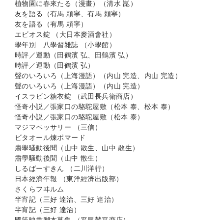
植物園に春來たる（漫畫）（清水 崑）
友を語る（有馬 頼寧、有馬 頼寧）
友を語る（有馬 頼寧）
エビオス錠 （大日本麥酒會社）
學年別 八學習雜誌 （小學館）
時評／運動（田鶴濱 弘、田鶴濱 弘）
時評／運動（田鶴濱 弘）
聲のいろいろ（上海漫語）（内山 完造、内山 完造）
聲のいろいろ（上海漫語）（内山 完造）
イスラビン糖衣錠 （武田長兵衛商店）
怪奇小説／張家口の駱駝屋敷（松本 泰、松本 泰）
怪奇小説／張家口の駱駝屋敷（松本 泰）
マジマペッサリー （三信）
ビタオール煉ポマード
肅學騷動後聞（山中 散生、山中 散生）
肅學騷動後聞（山中 散生）
しるばーすきん （二川洋行）
日本經濟年報 （東洋經濟出版部）
さくらフヰルム
半宵記（三好 達治、三好 達治）
半宵記（三好 達治）