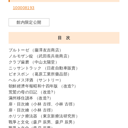
100008193
館内限定公開
目 次
ブルトーゼ （藤澤友吉商店）
ノルモザン錠 （武田長兵衛商店）
クラブ歯磨 （中山太陽堂）
ニッサントラック （日産自動車販賣）
ビオスボン （葛原工業所藥品部）
ヘルメス洋酒 （サントリー）
朝鮮經濟年報昭和十四年版 （改造?）
荒鷲の母の日記 （改造?）
滿州移住讀本 （改造?）
扉・目次繪（小林 古徑、小林 古徑）
扉・目次繪（小林 古徑）
ホリツク療法器 （東京新療法研究所）
戰爭と文化（森戸 辰男、森戸 辰男）