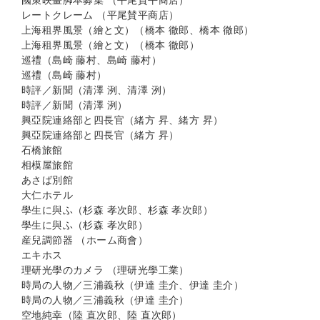
國策映畫脚本募集 （平尾賛平商店）
レートクレーム （平尾賛平商店）
上海租界風景（繪と文）（橋本 徹郎、橋本 徹郎）
上海租界風景（繪と文）（橋本 徹郎）
巡禮（島崎 藤村、島崎 藤村）
巡禮（島崎 藤村）
時評／新聞（清澤 洌、清澤 洌）
時評／新聞（清澤 洌）
興亞院連絡部と四長官（緒方 昇、緒方 昇）
興亞院連絡部と四長官（緒方 昇）
石橋旅館
相模屋旅館
あさば別館
大仁ホテル
學生に與ふ（杉森 孝次郎、杉森 孝次郎）
學生に與ふ（杉森 孝次郎）
産兒調節器 （ホーム商會）
エキホス
理研光學のカメラ （理研光學工業）
時局の人物／三浦義秋（伊達 圭介、伊達 圭介）
時局の人物／三浦義秋（伊達 圭介）
空地純幸（陸 直次郎、陸 直次郎）