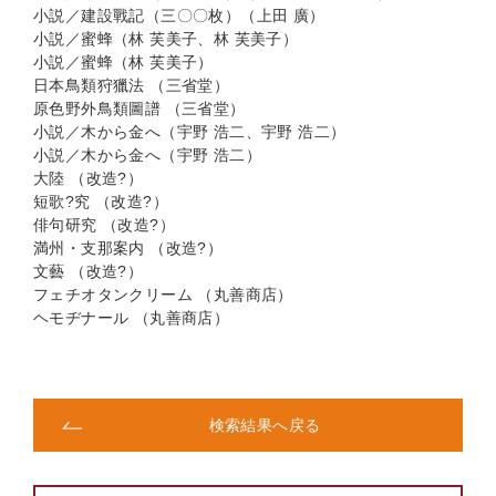
小説／建設戰記（三〇〇枚）（上田 廣）
小説／蜜蜂（林 芙美子、林 芙美子）
小説／蜜蜂（林 芙美子）
日本鳥類狩獵法 （三省堂）
原色野外鳥類圖譜 （三省堂）
小説／木から金へ（宇野 浩二、宇野 浩二）
小説／木から金へ（宇野 浩二）
大陸 （改造?）
短歌?究 （改造?）
俳句研究 （改造?）
満州・支那案内 （改造?）
文藝 （改造?）
フェチオタンクリーム （丸善商店）
ヘモヂナール （丸善商店）
検索結果へ戻る