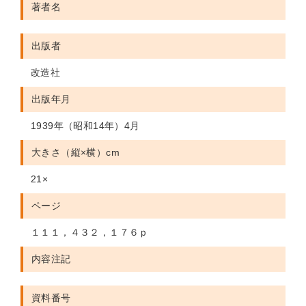
著者名
出版者
改造社
出版年月
1939年（昭和14年）4月
大きさ（縦×横）cm
21×
ページ
１１１，４３２，１７６ｐ
内容注記
資料番号