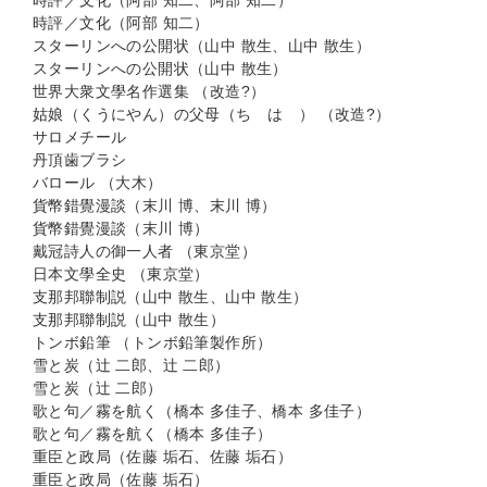
時評／文化（阿部 知二、阿部 知二）
時評／文化（阿部 知二）
スターリンへの公開状（山中 散生、山中 散生）
スターリンへの公開状（山中 散生）
世界大衆文學名作選集 （改造?）
姑娘（くうにやん）の父母（ちゝはゝ） （改造?）
サロメチール
丹頂歯ブラシ
バロール （大木）
貨幣錯覺漫談（末川 博、末川 博）
貨幣錯覺漫談（末川 博）
戴冠詩人の御一人者 （東京堂）
日本文學全史 （東京堂）
支那邦聯制説（山中 散生、山中 散生）
支那邦聯制説（山中 散生）
トンボ鉛筆 （トンボ鉛筆製作所）
雪と炭（辻 二郎、辻 二郎）
雪と炭（辻 二郎）
歌と句／霧を航く（橋本 多佳子、橋本 多佳子）
歌と句／霧を航く（橋本 多佳子）
重臣と政局（佐藤 垢石、佐藤 垢石）
重臣と政局（佐藤 垢石）