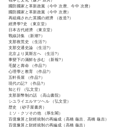
戰爭と文化（森戸 辰男）
國防國家と革新政黨（今中 次麿、今中 次麿）
國防國家と革新政黨（今中 次麿）
再組織された英國の經濟 （改造?）
經濟學?史 （東京堂）
日本古代經濟 （東京堂）
戰線詩集 （新潮?）
支那救荒史 （生活?）
支那交通史論 （生活?）
北京より莫斯古へ （生活?）
事變下の滿鮮を歩む （新報?）
毛髮と壽命 （作品?）
心理學と教育 （作品?）
五軒長屋 （作品?）
現代の記? （作品?）
知と行 （弘文堂）
支那新幣制の話 （高山書院）
シユライエルマツヘル （弘文堂）
歴史 （砂子屋書房）
ミソ・クソその他 （厚生閣）
百億豫算と財經統制の再編成（高橋 龜吉、高橋 龜吉）
百億豫算と財經統制の再編成（高橋 龜吉）