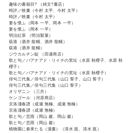
趣味の書籍目? （綺文?書店）
時評／映畫（今村 太平、今村 太平）
時評／映畫（今村 太平）
妻を懷ふ（岡本 一平、岡本 一平）
妻を懷ふ（岡本 一平）
明治紅茶 （明治製菓）
荻港（酒井 龍輔、酒井 龍輔）
荻港（酒井 龍輔）
ジウカルチン錠 （田邊商店）
歌と句／バアナアド・リイチの窯址（水原 秋櫻子、水原 秋
櫻子）
歌と句／バアナアド・リイチの窯址（水原 秋櫻子）
俳句三代集／俳句三代集（山口 誓子、山口 誓子）
俳句三代集／俳句三代集（山口 誓子）
オリザニン （三共）
ケンゴール （河原商店）
京洛淺春譜（成瀬 無極、成瀬 無極）
京洛淺春譜（成瀬 無極）
歌と句／悲雨（岡山 巖、岡山 巖）
歌と句／悲雨（岡山 巖）
植物園に春來たる（漫畫）（清水 崑、清水 崑）