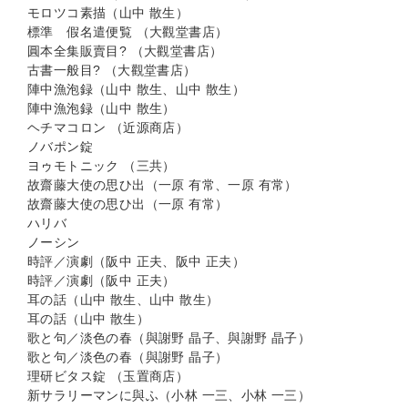
モロツコ素描（山中 散生）
標準 假名遣便覧 （大觀堂書店）
圓本全集販賣目? （大觀堂書店）
古書一般目? （大觀堂書店）
陣中漁泡録（山中 散生、山中 散生）
陣中漁泡録（山中 散生）
ヘチマコロン （近源商店）
ノバポン錠
ヨゥモトニック （三共）
故齋藤大使の思ひ出（一原 有常、一原 有常）
故齋藤大使の思ひ出（一原 有常）
ハリバ
ノーシン
時評／演劇（阪中 正夫、阪中 正夫）
時評／演劇（阪中 正夫）
耳の話（山中 散生、山中 散生）
耳の話（山中 散生）
歌と句／淡色の春（與謝野 晶子、與謝野 晶子）
歌と句／淡色の春（與謝野 晶子）
理研ビタス錠 （玉置商店）
新サラリーマンに與ふ（小林 一三、小林 一三）