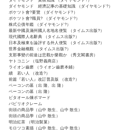
ダイヤモンド 實務知識 （ダイヤモンド?）
ダイヤモンド 經濟記事の基礎知識 （ダイヤモンド?）
ポケツト會?要覽 （ダイヤモンド?）
ポケツト會?職員? （ダイヤモンド?）
株式公債年鑑 （ダイヤモンド?）
最新中國及滿州國人名地名便覧 （タイムス出版?）
現代國際人名辭典 （タイムス出版?）
日本及極東を論評する外人便覧 （タイムス出版?）
世界金融概觀 （タイムス出版?）
支那事變の前途は悲觀か樂觀か （秀文閣書房）
ヤトコニン （塩野義商店）
ライオン齒磨 （ライオン齒磨本鋪）
續 若い人 （改造?）
前篇『若い人』改訂普及版 （改造?）
ベーコンの墓（出 隆、出 隆）
ベーコンの墓（出 隆）
ビタオール煉ポマード
パピリオクレーム
街頭の商品學（山中 散生、山中 散生）
街頭の商品學（山中 散生）
明治紅茶 （明治製菓）
モロツコ素描（山中 散生、山中 散生）