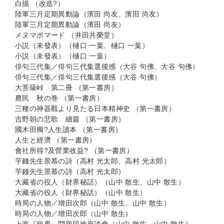
白描 （改造?）
陸軍三月定期異動論（濱田 尚友、濱田 尚友）
陸軍三月定期異動論（濱田 尚友）
メヌマポマード （井田共榮堂）
小説（未發表）（樋口 一葉、樋口 一葉）
小説（未發表）（樋口 一葉）
俳句三代集／俳句三代集選後感（大谷 句佛、大谷 句佛）
俳句三代集／俳句三代集選後感（大谷 句佛）
大菩薩峠 第二冊 （第一書房）
農民 秋の巻 （第一書房）
三種の神器觀より見たる日本精神史 （第一書房）
吉野朝の悲歌 續篇 （第一書房）
國木田獨?人生讀本 （第一書房）
人生と經濟 （第一書房）
會社所得?及營業收益? （第一書房）
芋錢先生景慕の詩（高村 光太郎、高村 光太郎）
芋錢先生景慕の詩（高村 光太郎）
大藏省の役人（財界秘話）（山中 散生、山中 散生）
大藏省の役人（財界秘話）（山中 散生）
時局の人物／增田次郎（山中 散生、山中 散生）
時局の人物／增田次郎（山中 散生）