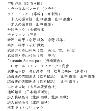
空地純幸（陸 直次郎）
クラヤ香水ポマード （クラヤ）
ライトインキ （篠崎インキ製造）
一米人の議會觀（山中 散生、山中 散生）
一米人の議會觀（山中 散生）
丹頂チック （金鶴香水）
チェファン （三共）
時評／科學（今野 武雄、今野 武雄）
時評／科學（今野 武雄）
武藏碑と春山和尚（吉川 英治、吉川 英治）
武藏碑と春山和尚（吉川 英治）
Fountain Stamp-pad （舟橋商會）
アレオール （エツチエヌアルクエ商會）
廣東進軍抄 海と兵隊 附・煙草と兵隊 （新潮?）
議會後の内閣改造（政界秘話）（山中 散生、山中 散生）
議會後の内閣改造（政界秘話）（山中 散生）
エビオス錠 （大日本麥酒會社）
地球鉛筆 （日本鉛筆製造）
詩人賞禍あり（北原 白秋、北原 白秋）
詩人賞禍あり（北原 白秋）
桃李境（トウリキャウ）