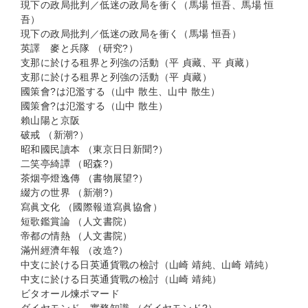
現下の政局批判／低迷の政局を衝く（馬場 恒吾、馬場 恒
吾）
現下の政局批判／低迷の政局を衝く（馬場 恒吾）
英譯 麥と兵隊 （研究?）
支那に於ける租界と列強の活動（平 貞藏、平 貞藏）
支那に於ける租界と列強の活動（平 貞藏）
國策會?は氾濫する（山中 散生、山中 散生）
國策會?は氾濫する（山中 散生）
賴山陽と京阪
破戒 （新潮?）
昭和國民讀本 （東京日日新聞?）
二笑亭綺譚 （昭森?）
茶烟亭燈逸傳 （書物展望?）
綴方の世界 （新潮?）
寫眞文化 （國際報道寫眞協會）
短歌鑑賞論 （人文書院）
帝都の情熱 （人文書院）
滿州經濟年報 （改造?）
中支に於ける日英通貨戰の檢討（山崎 靖純、山崎 靖純）
中支に於ける日英通貨戰の檢討（山崎 靖純）
ビタオール煉ポマード