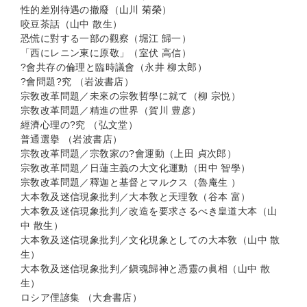
性的差別待遇の撤廢（山川 菊榮）
咬豆茶話（山中 散生）
恐慌に對する一部の觀察（堀江 歸一）
「西にレニン東に原敬」（室伏 高信）
?會共存の倫理と臨時議會（永井 柳太郎）
?會問題?究 （岩波書店）
宗敎改革問題／未來の宗敎哲學に就て（柳 宗悦）
宗敎改革問題／精進の世界（賀川 豊彦）
經濟心理の?究 （弘文堂）
普通選擧 （岩波書店）
宗敎改革問題／宗敎家の?會運動（上田 貞次郎）
宗敎改革問題／日蓮主義の大文化運動（田中 智學）
宗敎改革問題／釋迦と基督とマルクス（魯庵生 ）
大本敎及迷信現象批判／大本敎と天理敎（谷本 富）
大本敎及迷信現象批判／改造を要求さるべき皇道大本（山
中 散生）
大本敎及迷信現象批判／文化現象としての大本敎（山中 散
生）
大本敎及迷信現象批判／鎭魂歸神と憑靈の眞相（山中 散
生）
ロシア俚諺集 （大倉書店）