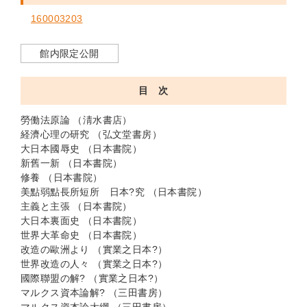
160003203
館内限定公開
目 次
勞働法原論 （淸水書店）
経濟心理の研究 （弘文堂書房）
大日本國辱史 （日本書院）
新舊一新 （日本書院）
修養 （日本書院）
美點弱點長所短所 日本?究 （日本書院）
主義と主張 （日本書院）
大日本裏面史 （日本書院）
世界大革命史 （日本書院）
改造の歐洲より （實業之日本?）
世界改造の人々 （實業之日本?）
國際聯盟の解? （實業之日本?）
マルクス資本論解? （三田書房）