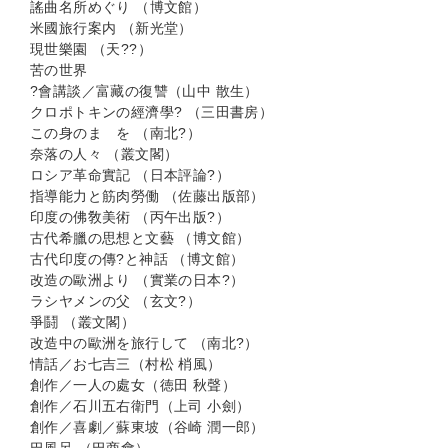
謠曲名所めぐり （博文館）
米國旅行案内 （新光堂）
現世樂園 （天??）
苦の世界
?會講談／富藏の復讐（山中 散生）
クロポトキンの經濟學? （三田書房）
この身のまゝを （南北?）
奈落の人々 （叢文閣）
ロシア革命實記 （日本評論?）
指導能力と筋肉勞働 （佐藤出版部）
印度の佛敎美術 （丙午出版?）
古代希臘の思想と文藝 （博文館）
古代印度の傳?と神話 （博文館）
改造の歐洲より （實業の日本?）
ラシヤメンの父 （玄文?）
爭鬪 （叢文閣）
改造中の歐洲を旅行して （南北?）
情話／お七吉三（村松 梢風）
創作／一人の處女（徳田 秋聲）
創作／石川五右衛門（上司 小劍）
創作／喜劇／蘇東坡（谷崎 潤一郎）