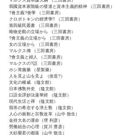
マルクス資本論大綱 （三田書房）
我國資本家階級の發達と資本主義的精神 （三田書房）
?會主義?會學 （三田書房）
クロポトキンの經濟學? （三田書房）
第四級民叢書 （三田書房）
唯物史觀の立場から （三田書房）
?會主義の立場から （三田書房）
女の立場から （三田書房）
マルクス傳 （三田書房）
?會主義と婦人 （三田書房）
マルクスの?話 （三田書房）
ホシ胃膓藥 （星製藥）
人を見よ山を見よ （改造?）
文化の權威 （隆文館）
日本佛敎外史 （隆文館）
口語全譯妙法蓮華經 （隆文館）
現代生活と禪 （隆文館）
我等の希念する淨土敎 （隆文館）
人心の衝動と宗敎改革（山中 散生）
金持大名の運命（堺 利彦）
勞働組合の心理（賀川 豊彦）
大杉榮君の都落（山中 散生）