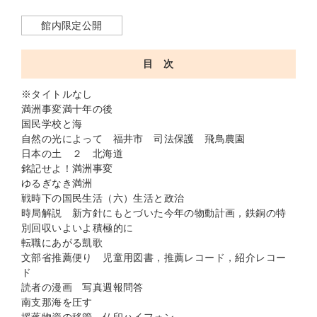
館内限定公開
目 次
※タイトルなし
満洲事変満十年の後
国民学校と海
自然の光によって 福井市 司法保護 飛鳥農園
日本の土 ２ 北海道
銘記せよ！満洲事変
ゆるぎなき満洲
戦時下の国民生活（六）生活と政治
時局解説 新方針にもとづいた今年の物動計画，鉄銅の特
別回収いよいよ積極的に
転職にあがる凱歌
文部省推薦便り 児童用図書，推薦レコード，紹介レコー
ド
読者の漫画 写真週報問答
南支那海を圧す