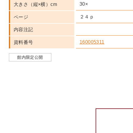
30×
大きさ（縦×横）cm
２４ｐ
ページ
内容注記
160005311
資料番号
館内限定公開