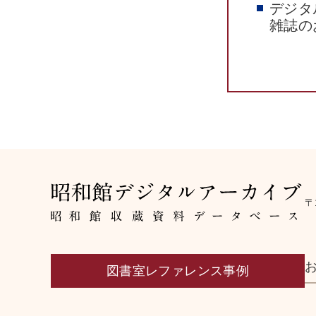
デジタ
雑誌の
〒
図書室レファレンス事例