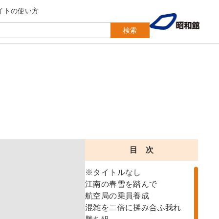
イトの使い方
検索
目 次
※タイトルなし
江南の春雪を踏んで
航空局の乗員養成
混雑を二倍に揉み合ふ我れ