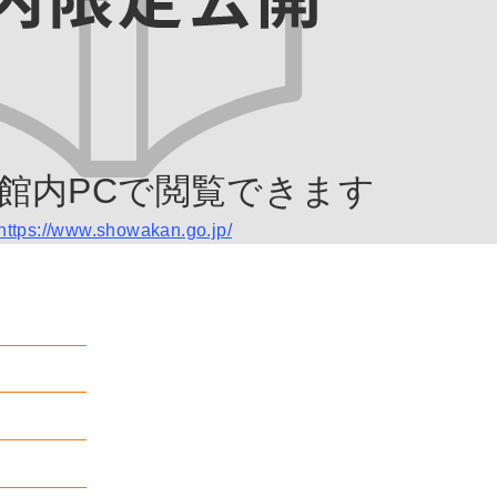
館内PCで閲覧できます
https://www.showakan.go.jp/
月