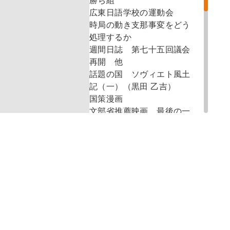
勝ち組
広東日語学校の運動会
時局の動き支那事変をどう
処理するか
週間日誌 第七十五回議会
再開 他
話題の国 ソヴィエト風土
記（一）（黒田 乙吉）
国策漫画
文部省推薦映画 最後の一
兵まで
浅間丸事件は一応の解決点
へ
銃後点描 学校から家庭
へ 廃品更生の徹底
統計の語る最近五ヶ年間の
交通道徳（グラフ）（鉄道
省運輸局旅客課 ）
ふじんのページ（竹内 茂