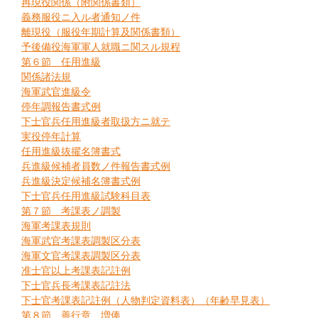
再現役関係（附関係書類）
義務服役ニ入ル者通知ノ件
離現役（服役年期計算及関係書類）
予後備役海軍軍人就職ニ関スル規程
第６節 任用進級
関係諸法規
海軍武官進級令
停年調報告書式例
下士官兵任用進級者取扱方ニ就テ
実役停年計算
任用進級抜擢名簿書式
兵進級候補者員数ノ件報告書式例
兵進級決定候補名簿書式例
下士官兵任用進級試験科目表
第７節 考課表ノ調製
海軍考課表規則
海軍武官考課表調製区分表
海軍文官考課表調製区分表
准士官以上考課表記註例
下士官兵長考課表記註法
下士官考課表記註例（人物判定資料表）（年齢早見表）
第８節 善行章、増俸