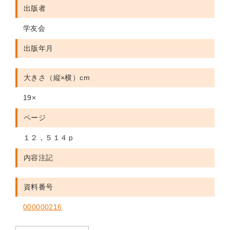
出版者
学友会
出版年月
大きさ（縦×横）cm
19×
ページ
１２，５１４ｐ
内容注記
資料番号
000000216