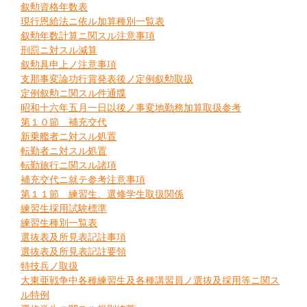
叙勲資格年数表
現行恩給法ニ依ル加算種別一覧表
叙勲年数計算ニ関スル注意事項
刑罰ニ対スル減算
叙勲具申上ノ注意事項
支那事変論功行賞発表後ノ定例叙勲取扱
定例叙勲ニ関スル件通牒
昭和十六年五月一日以後ノ事変地勤務加算取扱参考
第１０節 補充交代
新乗艦者ニ対スル処置
転勤者ニ対スル処置
転勤旅行ニ関スル諸項
補充交代ニ就テ参考注意事項
第１１節 練習生、選修学生取扱関係
練習生採用試験標準
練習生種別一覧表
選抜表及所見表記註事項
選抜表及所見表記註要領
特技兵ノ取扱
大東亜戦争中各種練習生及各種講習員ノ選抜及採用等ニ関ス
ル特例