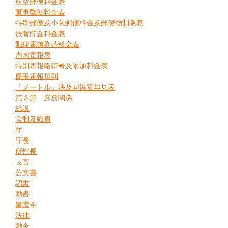
航空郵便料金表
軍事郵便料金表
特殊郵便及小包郵便料金及郵便物制限表
振替貯金料金表
郵便電信為替料金表
内国電報表
特別電報略符号及附加料金表
慶弔電報規則
「メートル」法及同換算早見表
第３節 庶務関係
総説
官制及職員
庁
庁長
所轄長
長官
公文書
詔書
勅書
皇室令
法律
勅令