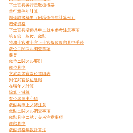
下士官兵善行章取扱概要
善行章停年計算
増俸取扱概要（附増俸停年計算例）
増俸資格
下士官兵増俸具申ニ就キ参考注意事項
第９節 叙位、叙勲
特務士官准士官下士官叙位叙勲具申手続
叙位ニ関スル調査事項
要旨
叙位ニ関スル要則
叙位具申
文武高等官叙位進階表
判任武官叙位進階
在職年ノ計算
除算ト減算
有位者届出心得
叙勲具申上ノ諸注意
叙勲ニ関スル調査事項
叙勲具申ニ就テ参考注意事項
叙勲具申
叙勲資格年数計算法