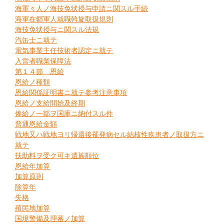
海軍々人ノ海技免状授与申請ニ関スル手続
海軍在郷軍人就職斡旋取扱規則
海技免状授与ニ関スル法規
汽缶士ニ就テ
電気事業主任技術者認定ニ就テ
入営者職業保障法
第１４節 恩給
恩給ノ種類
恩給関係証明書ニ就テ参考注意事項
恩給ノ支給開始及終期
俸給ノ一部ヲ国庫ニ納付スル件
普通恩給金額
戦地又ハ戦地ヨリ帰還後罹発病セル結核性疾患者ノ取扱方ニ
就テ
扶助料ヲ受ク可キ遺族順位
恩給年加算
加算原則
除算年
失格
殖民地加算
国境警備及理蕃ノ加算