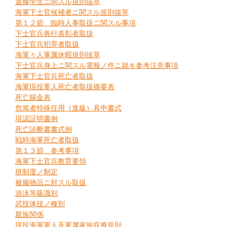
選修学生ニ関スル規則抜萃
海軍下士官候補者ニ関スル規則抜萃
第１２節 臨時人事取扱ニ関スル事項
下士官兵善行表彰者取扱
下士官兵犯罪者取扱
海軍々人軍属休暇規則抜萃
下士官兵身上ニ関スル電報ノ件ニ就キ参考注意事項
海軍下士官兵死亡者取扱
海軍現役軍人死亡者取扱摘要表
死亡賜金表
危篤者特殊任用（進級）具申書式
現認証明書例
死亡診断書書式例
戦時海軍死亡者取扱
第１３節 参考事項
海軍下士官兵教育要領
班制度ノ制定
被服物品ニ対スル取扱
游泳等級識別
武技体技ノ種別
親族関係
現役海軍軍人及軍属家族収療規則