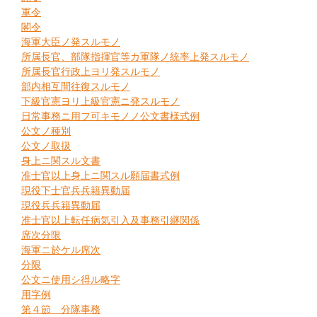
軍令
閣令
海軍大臣ノ発スルモノ
所属長官、部隊指揮官等カ軍隊ノ統率上発スルモノ
所属長官行政上ヨリ発スルモノ
部内相互間往復スルモノ
下級官憲ヨリ上級官憲ニ発スルモノ
日常事務ニ用フ可キモノノ公文書様式例
公文ノ種別
公文ノ取扱
身上ニ関スル文書
准士官以上身上ニ関スル願届書式例
現役下士官兵兵籍異動届
現役兵兵籍異動届
准士官以上転任病気引入及事務引継関係
席次分限
海軍ニ於ケル席次
分限
公文ニ使用シ得ル略字
用字例
第４節 分隊事務