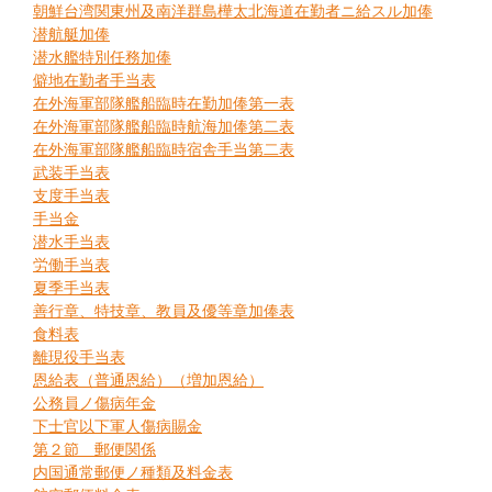
朝鮮台湾関東州及南洋群島樺太北海道在勤者ニ給スル加俸
潜航艇加俸
潜水艦特別任務加俸
僻地在勤者手当表
在外海軍部隊艦船臨時在勤加俸第一表
在外海軍部隊艦船臨時航海加俸第二表
在外海軍部隊艦船臨時宿舎手当第二表
武装手当表
支度手当表
手当金
潜水手当表
労働手当表
夏季手当表
善行章、特技章、教員及優等章加俸表
食料表
離現役手当表
恩給表（普通恩給）（増加恩給）
公務員ノ傷病年金
下士官以下軍人傷病賜金
第２節 郵便関係
内国通常郵便ノ種類及料金表