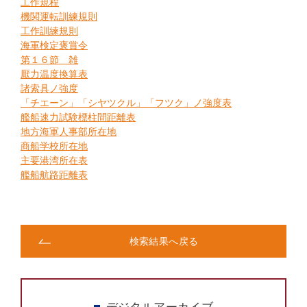
工作規程
機関運転訓練規則
工作訓練規則
海軍検定褒賞令
第１６節 雑
厭力温度換算表
諸索具ノ強度
「チエーン」「シヤツクル」「フツク」ノ強度表
艦船速力試験標柱間距離表
地方海軍人事部所在地
商船学校所在地
主要港湾所在表
艦船航路距離表
検索結果へ戻る