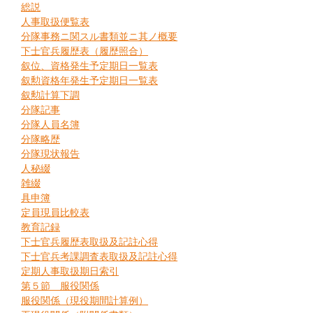
総説
人事取扱便覧表
分隊事務ニ関スル書類並ニ其ノ概要
下士官兵履歴表（履歴照合）
叙位、資格発生予定期日一覧表
叙勲資格年発生予定期日一覧表
叙勲計算下調
分隊記事
分隊人員名簿
分隊略歴
分隊現状報告
人秘綴
雑綴
具申簿
定員現員比較表
教育記録
下士官兵履歴表取扱及記註心得
下士官兵考課調査表取扱及記註心得
定期人事取扱期日索引
第５節 服役関係
服役関係（現役期間計算例）