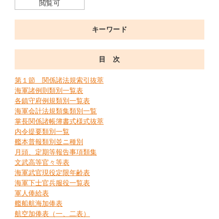
閲覧可
キーワード
目 次
第１節 関係諸法規索引抜萃
海軍諸例則類別一覧表
各鎮守府例規類別一覧表
海軍会計法規類集類別一覧
掌長関係諸帳簿書式様式抜萃
内令提要類別一覧
艦本普報類別並ニ種別
月頭、定期等報告事項類集
文武高等官々等表
海軍武官現役定限年齢表
海軍下士官兵服役一覧表
軍人俸給表
艦船航海加俸表
航空加俸表（一、二表）