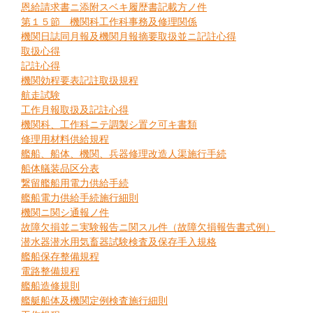
恩給請求書ニ添附スベキ履歴書記載方ノ件
第１５節 機関科工作科事務及修理関係
機関日誌同月報及機関月報摘要取扱並ニ記註心得
取扱心得
記註心得
機関効程要表記註取扱規程
航走試験
工作月報取扱及記註心得
機関科、工作科ニテ調製シ置ク可キ書類
修理用材料供給規程
艦船、船体、機関、兵器修理改造人渠施行手続
船体艤装品区分表
繋留艦船用電力供給手続
艦船電力供給手続施行細則
機関ニ関シ通報ノ件
故障欠損並ニ実験報告ニ関スル件（故障欠損報告書式例）
潜水器潜水用気畜器試験検査及保存手入規格
艦船保存整備規程
電路整備規程
艦船造修規則
艦艇船体及機関定例検査施行細則