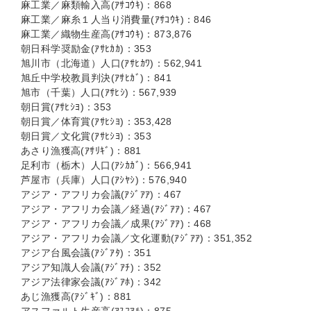
麻工業／麻類輸入高(ｱｻｺｳｷ)：868
麻工業／麻糸１人当り消費量(ｱｻｺｳｷ)：846
麻工業／織物生産高(ｱｻｺｳｷ)：873,876
朝日科学奨励金(ｱｻﾋｶｶ)：353
旭川市（北海道）人口(ｱｻﾋｶﾜ)：562,941
旭丘中学校教員判決(ｱｻﾋｶﾞ)：841
旭市（千葉）人口(ｱｻﾋｼ)：567,939
朝日賞(ｱｻﾋｼﾖ)：353
朝日賞／体育賞(ｱｻﾋｼﾖ)：353,428
朝日賞／文化賞(ｱｻﾋｼﾖ)：353
あさり漁獲高(ｱｻﾘｷﾞ)：881
足利市（栃木）人口(ｱｼｶｶﾞ)：566,941
芦屋市（兵庫）人口(ｱｼﾔｼ)：576,940
アジア・アフリカ会議(ｱｼﾞｱｱ)：467
アジア・アフリカ会議／経過(ｱｼﾞｱｱ)：467
アジア・アフリカ会議／成果(ｱｼﾞｱｱ)：468
アジア・アフリカ会議／文化運動(ｱｼﾞｱｱ)：351,352
アジア台風会議(ｱｼﾞｱﾀ)：351
アジア知識人会議(ｱｼﾞｱﾁ)：352
アジア法律家会議(ｱｼﾞｱﾎ)：342
あじ漁獲高(ｱｼﾞｷﾞ)：881