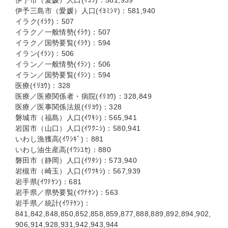
伊予市（愛媛）人口(ｲﾖｼ)：581,939
伊予三島市（愛媛）人口(ｲﾖﾐｼﾏ)：581,940
イラク(ｲﾗｸ)：507
イラク／一般情勢(ｲﾗｸ)：507
イラク／国勢要覧(ｲﾗｸ)：594
イラン(ｲﾗﾝ)：506
イラン／一般情勢(ｲﾗﾝ)：506
イラン／国勢要覧(ｲﾗﾝ)：594
医療(ｲﾘﾖｳ)：328
医療／医療関係者・病院(ｲﾘﾖｳ)：328,849
医療／医事関係法規(ｲﾘﾖｳ)：328
磐城市（福島）人口(ｲﾜｷｼ)：565,941
岩国市（山口）人口(ｲﾜｸﾆｼ)：580,941
いわし漁獲高(ｲﾜｼｷﾞ)：881
いわし油生産高(ｲﾜｼﾕｾ)：880
磐田市（静岡）人口(ｲﾜﾀｼ)：573,940
岩槻市（崎玉）人口(ｲﾜﾂｷｼ)：567,939
岩手県(ｲﾜﾃｹﾝ)：681
岩手県／県勢要覧(ｲﾜﾃｹﾝ)：563
岩手県／統計(ｲﾜﾃｹﾝ)：
841,842,848,850,852,858,859,877,888,889,892,894,902,
906,914,928,931,942,943,944