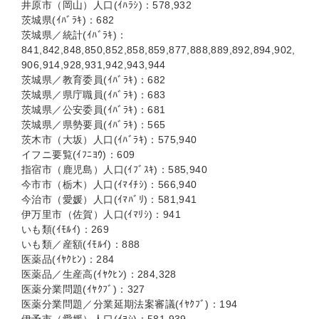
井原市（岡山）人口(ｲﾊﾗｼ)：578,932
茨城県(ｲﾊﾞﾗｷ)：682
茨城県／統計(ｲﾊﾞﾗｷ)：
841,842,848,850,852,858,859,877,888,889,892,894,902,
906,914,928,931,942,943,944
茨城県／教育委員(ｲﾊﾞﾗｷ)：682
茨城県／県庁職員(ｲﾊﾞﾗｷ)：683
茨城県／公安委員(ｲﾊﾞﾗｷ)：681
茨城県／県勢要員(ｲﾊﾞﾗｷ)：565
茨木市（大坂）人口(ｲﾊﾞﾗｷ)：575,940
イフニ要覧(ｲﾌﾆﾖｳ)：609
指宿市（鹿児島）人口(ｲﾌﾞｽｷ)：585,940
今市市（栃木）人口(ｲﾏｲﾁｼ)：566,940
今治市（愛媛）人口(ｲﾏﾊﾞﾘ)：581,941
伊万里市（佐賀）人口(ｲﾏﾘｼ)：941
いも類(ｲﾓﾙｲ)：269
いも類／産額(ｲﾓﾙｲ)：888
医薬品(ｲﾔｸﾋﾝ)：284
医薬品／生産高(ｲﾔｸﾋﾝ)：284,328
医薬分業問題(ｲﾔｸﾌﾞ)：327
医薬分業問題／分業延期法案審議(ｲﾔｸﾌﾞ)：194