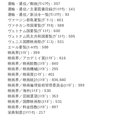
運輸・通信／郵政(ｳﾝﾕﾂｳ)：307
運輸・通信／主要図書目録(ｳﾝﾕﾂｳ)：141
運輸・通信／新法令一覧(ｳﾝﾕﾂｳ)：93
ヴァージン群島要覧(ｳﾞｱ-ｼ)：601
ヴァチカン市国要覧(ｳﾞｱﾁｶ)：588
ヴェトナム国要覧(ｳﾞｴﾄﾅ)：600
ヴェトナム民主共和国要覧(ｳﾞｴﾄﾅ)：595
ヴェニス国際映画祭(ｳﾞｴﾆｽ)：531
エール要覧(ｴ-ﾙﾖｳ)：588
映画界(ｴｲｶﾞ)：399
映画界／アカデミイ賞(ｴｲｶﾞ)：616
映画界／映画館数(ｴｲｶﾞ)：840
映画界／映画機械(ｴｲｶﾞ)：295
映画界／映画賞(ｴｲｶﾞ)：401
映画界／映画統計(ｴｲｶﾞ)：836,840
映画界／映画倫理規程管理委員会(ｴｲｶﾞ)：399
映画界／海外(ｴｲｶﾞ)：530
映画界／芸能選奨(ｴｲｶﾞ)：353
映画界／国際映画祭(ｴｲｶﾞ)：531
映画界／料金指数(ｴｲｶﾞ)：897
栄典制度(ｴｲﾃﾝｾ)：217