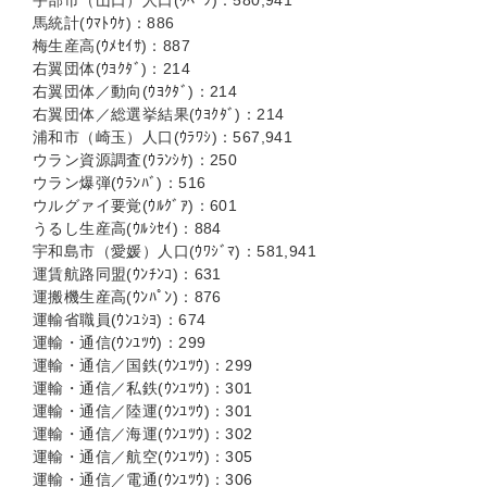
宇部市（山口）人口(ｳﾍﾞｼ)：580,941
馬統計(ｳﾏﾄｳｹ)：886
梅生産高(ｳﾒｾｲｻ)：887
右翼団体(ｳﾖｸﾀﾞ)：214
右翼団体／動向(ｳﾖｸﾀﾞ)：214
右翼団体／総選挙結果(ｳﾖｸﾀﾞ)：214
浦和市（崎玉）人口(ｳﾗﾜｼ)：567,941
ウラン資源調査(ｳﾗﾝｼｹ)：250
ウラン爆弾(ｳﾗﾝﾊﾞ)：516
ウルグァイ要覚(ｳﾙｸﾞｱ)：601
うるし生産高(ｳﾙｼｾｲ)：884
宇和島市（愛媛）人口(ｳﾜｼﾞﾏ)：581,941
運賃航路同盟(ｳﾝﾁﾝｺ)：631
運搬機生産高(ｳﾝﾊﾟﾝ)：876
運輸省職員(ｳﾝﾕｼﾖ)：674
運輸・通信(ｳﾝﾕﾂｳ)：299
運輸・通信／国鉄(ｳﾝﾕﾂｳ)：299
運輸・通信／私鉄(ｳﾝﾕﾂｳ)：301
運輸・通信／陸運(ｳﾝﾕﾂｳ)：301
運輸・通信／海運(ｳﾝﾕﾂｳ)：302
運輸・通信／航空(ｳﾝﾕﾂｳ)：305
運輸・通信／電通(ｳﾝﾕﾂｳ)：306