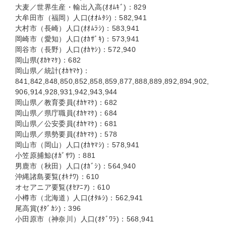
大麦／世界生産・輸出入高(ｵｵﾑｷﾞ)：829
大牟田市（福岡）人口(ｵｵﾑﾀｼ)：582,941
大村市（長崎）人口(ｵｵﾑﾗｼ)：583,941
岡崎市（愛知）人口(ｵｶｻﾞｷ)：573,941
岡谷市（長野）人口(ｵｶﾔｼ)：572,940
岡山県(ｵｶﾔﾏｹ)：682
岡山県／統計(ｵｶﾔﾏｹ)：
841,842,848,850,852,858,859,877,888,889,892,894,902,
906,914,928,931,942,943,944
岡山県／教育委員(ｵｶﾔﾏｹ)：682
岡山県／県庁職員(ｵｶﾔﾏｹ)：684
岡山県／公安委員(ｵｶﾔﾏｹ)：681
岡山県／県勢要員(ｵｶﾔﾏｹ)：578
岡山市（岡山）人口(ｵｶﾔﾏｼ)：578,941
小笠原捕鯨(ｵｶﾞｻﾜ)：881
男鹿市（秋田）人口(ｵｶﾞｼ)：564,940
沖縄諸島要覧(ｵｷﾅﾜ)：610
オセアニア要覧(ｵｾｱﾆｱ)：610
小樽市（北海道）人口(ｵﾀﾙｼ)：562,941
尾高賞(ｵﾀﾞｶｼ)：396
小田原市（神奈川）人口(ｵﾀﾞﾜﾗ)：568,941