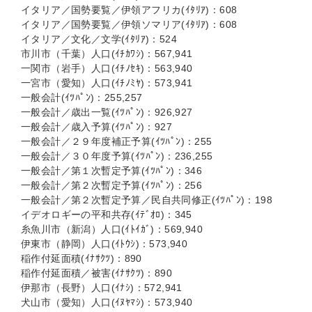
イタリア／国勢要覧／伊領アフリカ(ｲﾀﾘｱ)：608
イタリア／国勢要覧／伊領ソマリア(ｲﾀﾘｱ)：608
イタリア／文化／文学(ｲﾀﾘｱ)：524
市川市（千葉）人口(ｲﾁｶﾜｼ)：567,941
一関市（岩手）人口(ｲﾁﾉｾｷ)：563,940
一宮市（愛知）人口(ｲﾁﾉﾐﾔ)：573,941
一般会計(ｲﾂﾊﾟﾝ)：255,257
一般会計／歳出一覧(ｲﾂﾊﾟﾝ)：926,927
一般会計／歳入予算(ｲﾂﾊﾟﾝ)：927
一般会計／２９年度補正予算(ｲﾂﾊﾟﾝ)：255
一般会計／３０年度予算(ｲﾂﾊﾟﾝ)：236,255
一般会計／第１次暫定予算(ｲﾂﾊﾟﾝ)：346
一般会計／第２次暫定予算(ｲﾂﾊﾟﾝ)：256
一般会計／第２次暫定予算／民自共同修正(ｲﾂﾊﾟﾝ)：198
イデオロギーの平和共存(ｲﾃﾞｵﾛ)：345
糸魚川市（新潟）人口(ｲﾄｲｶﾞ)：569,940
伊東市（静岡）人口(ｲﾄｳｼ)：573,940
稲作付延面積(ｲﾅｻｸﾂ)：890
稲作付延面積／被害(ｲﾅｻｸﾂ)：890
伊那市（長野）人口(ｲﾅｼ)：572,941
犬山市（愛知）人口(ｲﾇﾔﾏｼ)：573,940