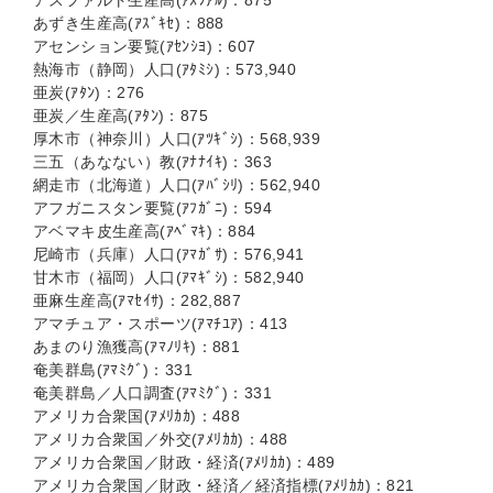
アスファルト生産高(ｱｽﾌｱﾙ)：875
あずき生産高(ｱｽﾞｷｾ)：888
アセンション要覧(ｱｾﾝｼﾖ)：607
熱海市（静岡）人口(ｱﾀﾐｼ)：573,940
亜炭(ｱﾀﾝ)：276
亜炭／生産高(ｱﾀﾝ)：875
厚木市（神奈川）人口(ｱﾂｷﾞｼ)：568,939
三五（あなない）教(ｱﾅﾅｲｷ)：363
網走市（北海道）人口(ｱﾊﾞｼﾘ)：562,940
アフガニスタン要覧(ｱﾌｶﾞﾆ)：594
アベマキ皮生産高(ｱﾍﾞﾏｷ)：884
尼崎市（兵庫）人口(ｱﾏｶﾞｻ)：576,941
甘木市（福岡）人口(ｱﾏｷﾞｼ)：582,940
亜麻生産高(ｱﾏｾｲｻ)：282,887
アマチュア・スポーツ(ｱﾏﾁﾕｱ)：413
あまのり漁獲高(ｱﾏﾉﾘｷ)：881
奄美群島(ｱﾏﾐｸﾞ)：331
奄美群島／人口調査(ｱﾏﾐｸﾞ)：331
アメリカ合衆国(ｱﾒﾘｶｶ)：488
アメリカ合衆国／外交(ｱﾒﾘｶｶ)：488
アメリカ合衆国／財政・経済(ｱﾒﾘｶｶ)：489
アメリカ合衆国／財政・経済／経済指標(ｱﾒﾘｶｶ)：821