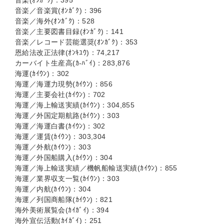
音楽(ｵﾝｶﾞｸ)：395
音楽／音楽賞(ｵﾝｶﾞｸ)：396
音楽／海外(ｵﾝｶﾞｸ)：528
音楽／主要図書目録(ｵﾝｶﾞｸ)：141
音楽／レコード芸能選奨(ｵﾝｶﾞｸ)：353
恩給法改正法律(ｵﾝｷﾕｳ)：74,217
カーバイト生産高(ｶ-ﾊﾞｲ)：283,876
海運(ｶｲｳﾝ)：302
海運／海運力現勢(ｶｲｳﾝ)：856
海運／主要会社(ｶｲｳﾝ)：702
海運／海上輸送実績(ｶｲｳﾝ)：304,855
海運／外国定期航路(ｶｲｳﾝ)：303
海運／海運白書(ｶｲｳﾝ)：302
海運／運賃(ｶｲｳﾝ)：303,304
海運／外航(ｶｲｳﾝ)：303
海運／外国船購入(ｶｲｳﾝ)：304
海運／海上輸送実績／機帆船輸送実績(ｶｲｳﾝ)：855
海運／業界収支一覧(ｶｲｳﾝ)：303
海運／内航(ｶｲｳﾝ)：304
海運／列国商船隊(ｶｲｳﾝ)：821
海外美術展覧会(ｶｲｶﾞｲ)：394
海外宣伝活動(ｶｲｶﾞｲ)：251