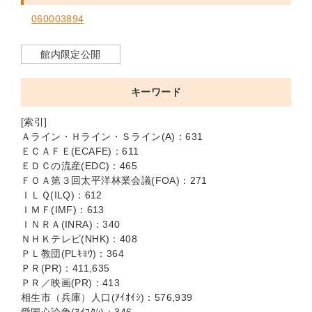
060003894
館内限定公開
キーワード
[索引]
Ａライン・Ｈライン・Ｓライン(A)：631
ＥＣＡＦＥ(ECAFE)：611
ＥＤＣの流産(EDC)：465
ＦＯＡ第３回太平洋林業会議(FOA)：271
ＩＬＱ(ILQ)：612
ＩＭＦ(IMF)：613
ＩＮＲＡ(INRA)：340
ＮＨＫテレビ(NHK)：408
ＰＬ教団(PLｷﾖｳ)：364
ＰＲ(PR)：411,635
ＰＲ／映画(PR)：413
相生市（兵庫）人口(ｱｲｵｲｼ)：576,939