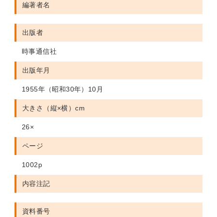
編著者名
出版者
時事通信社
出版年月
1955年（昭和30年）10月
大きさ（縦×横）cm
26×
ページ
1002p
内容注記
資料番号