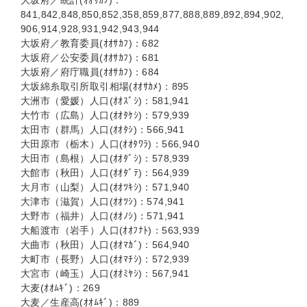
大坂府／統計(ｵｵｻｶﾌ)：
841,842,848,850,852,358,859,877,888,889,892,894,902,
906,914,928,931,942,943,944
大坂府／教育委員(ｵｵｻｶﾌ)：682
大坂府／公安委員(ｵｵｻｶﾌ)：681
大坂府／府庁職員(ｵｵｻｶﾌ)：684
大坂綿糸取引所取引相場(ｵｵｻｶﾒ)：895
大洲市（愛媛）人口(ｵｵｽﾞｼ)：581,941
大竹市（広島）人口(ｵｵﾀｹｼ)：579,939
太田市（群馬）人口(ｵｵﾀｼ)：566,941
大田原市（栃木）人口(ｵｵﾀﾜﾗ)：566,940
大田市（島根）人口(ｵｵﾀﾞｼ)：578,939
大館市（秋田）人口(ｵｵﾀﾞﾃ)：564,939
大月市（山梨）人口(ｵｵﾂｷｼ)：571,940
大津市（滋賀）人口(ｵｵﾂｼ)：574,941
大野市（福井）人口(ｵｵﾉｼ)：571,941
大船渡市（岩手）人口(ｵｵﾌﾅﾄ)：563,939
大曲市（秋田）人口(ｵｵﾏｶﾞ)：564,940
大町市（長野）人口(ｵｵﾏﾁｼ)：572,939
大宮市（崎玉）人口(ｵｵﾐﾔｼ)：567,941
大麦(ｵｵﾑｷﾞ)：269
大麦／生産高(ｵｵﾑｷﾞ)：889