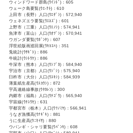
ウィンドワード群島(ｳｲﾝﾄﾞ)：605
ウェーク島要覧(ｳｴ-ｸﾄ)：610
上田市（長野）人口(ｳｴﾀﾞｼ)：572,940
ウェネズエラ要覧(ｳｴﾈｽﾞ)：601
上野市（三重）人口(ｳｴﾉｼ)：574,941
魚津市（富山）人口(ｳｵﾂﾞｼ)：570,941
ウガンダ要覧(ｳｶﾞﾝﾀ)：607
浮世絵版画巡回展(ｳｷﾖｴﾊ)：351
兎統計(ｳｻｷﾞﾄ)：886
牛統計(ｳｼﾄｳｹ)：886
牛深市（熊本）人口(ｳｼﾌﾞｶ)：584,940
宇治市（京都）人口(ｳｼﾞｼ)：575,940
臼杵市（大分）人口(ｳｽｷｼ)：584,939
薄葉紙生産高(ｳｽﾖｳｼ)：872
宇高連絡線事故(ｳﾀｶﾚﾝ)：300
内郷市（福島）人口(ｳﾁｺﾞｳ)：565,940
宇宙線(ｳﾁﾕｳｾ)：631
宇都宮市（栃木）人口(ｳﾂﾉﾐﾔ)：566,941
うなぎ漁獲高(ｳﾅｷﾞｷ)：881
うに生産高(ｳﾆｾｲｻ)：880
ウバンギ・シャリ要覧(ｳﾊﾞﾝｷ)：608