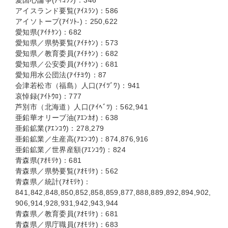
愛国心論争(ｱｲｺｸｼ)：346
アイスランド要覧(ｱｲｽﾗﾝ)：586
アイソトープ(ｱｲｿﾄ-)：250,622
愛知県(ｱｲﾁｹﾝ)：682
愛知県／県勢要覧(ｱｲﾁｹﾝ)：573
愛知県／教育委員(ｱｲﾁｹﾝ)：682
愛知県／公安委員(ｱｲﾁｹﾝ)：681
愛知用水公団法(ｱｲﾁﾖｳ)：87
会津若松市（福島）人口(ｱｲﾂﾞﾜ)：941
哀悼録(ｱｲﾄｳﾛ)：777
芦別市（北海道）人口(ｱｲﾍﾞﾂ)：562,941
亜鉛華オリーブ油(ｱｴﾝｶｵ)：638
亜鉛鉱業(ｱｴﾝｺｳ)：278,279
亜鉛鉱業／生産高(ｱｴﾝｺｳ)：874,876,916
亜鉛鉱業／世界産額(ｱｴﾝｺｳ)：824
青森県(ｱｵﾓﾘｹ)：681
青森県／県勢要覧(ｱｵﾓﾘｹ)：562
青森県／統計(ｱｵﾓﾘｹ)：
841,842,848,850,852,858,859,877,888,889,892,894,902,
906,914,928,931,942,943,944
青森県／教育委員(ｱｵﾓﾘｹ)：681
青森県／県庁職員(ｱｵﾓﾘｹ)：683