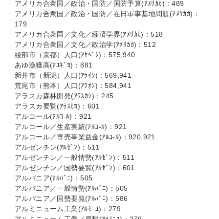
アメリカ合衆国／政治・国防／国防予算(ｱﾒﾘｶｶ)：489
アメリカ合衆国／政治・国防／在日軍事基地問題(ｱﾒﾘｶｶ)：
179
アメリカ合衆国／文化／経済学界(ｱﾒﾘｶｶ)：518
アメリカ合衆国／文化／政治学(ｱﾒﾘｶｶ)：512
綾部市（京都）人口(ｱﾔﾍﾞｼ)：575,940
あゆ漁獲高(ｱﾕｷﾞﾖ)：881
新井市（新潟）人口(ｱﾗｲｼ)：569,941
荒尾市（熊本）人口(ｱﾗｵｼ)：584,941
アラスカ森林開発(ｱﾗｽｶｼ)：245
アラスカ要覧(ｱﾗｽｶﾖ)：601
アルコール(ｱﾙｺ-ﾙ)：921
アルコール／生産実績(ｱﾙｺ-ﾙ)：921
アルコール／専売事業益金(ｱﾙｺ-ﾙ)：920,921
アルゼンチン(ｱﾙｾﾞﾝ)：511
アルゼンチン／一般情勢(ｱﾙｾﾞﾝ)：511
アルゼンチン／国勢要覧(ｱﾙｾﾞﾝ)：601
アルバニア(ｱﾙﾊﾞﾆ)：505
アルバニア／一般情勢(ｱﾙﾊﾞﾆ)：505
アルバニア／国勢要覧(ｱﾙﾊﾞﾆ)：586
アルミニューム工業(ｱﾙﾐﾆﾕ)：279