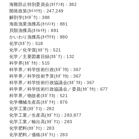
海難防止特別委員会(ｶｲﾅﾝﾎ)：382
開発政策(ｶｲﾊﾂｾ)：247,249
解剖学(ｶｲﾎﾞｳ)：388
海面漁業漁獲高(ｶｲﾒﾝｷ)：881
貝類漁獲高(ｶｲﾙｲｷ)：881
かいわり漁獲高(ｶｲﾜﾘｷ)：880
化学(ｶｶﾞｸ)：518
化学／化学賞(ｶｶﾞｸ)：521
化学／主要図書目録(ｶｶﾞｸ)：132
科学界(ｶｶﾞｸｶ)：515
科学界／科学技術行政(ｶｶﾞｸｶ)：367
科学界／科学技術予算(ｶｶﾞｸｶ)：367
科学界／科学技術行政協議会(ｶｶﾞｸｶ)：367
科学界／科学技術行政協議会／委員(ｶｶﾞｸｶ)：677
科学界／物故者(ｶｶﾞｸｶ)：521
化学機械生産高(ｶｶﾞｸｷ)：876
化学工業(ｶｶﾞｸｺ)：282
化学工業／生産高(ｶｶﾞｸｺ)：283,877
化学工業／輸出高(ｶｶﾞｸｺ)：283
化学肥料(ｶｶﾞｸﾋ)：283
化学肥料／価格(ｶｶﾞｸﾋ)：283