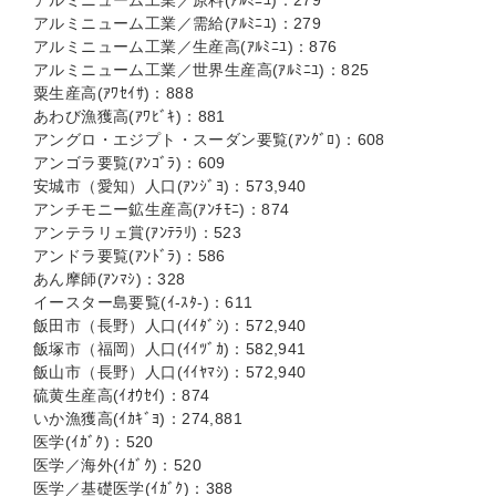
アルミニューム工業／原料(ｱﾙﾐﾆﾕ)：279
アルミニューム工業／需給(ｱﾙﾐﾆﾕ)：279
アルミニューム工業／生産高(ｱﾙﾐﾆﾕ)：876
アルミニューム工業／世界生産高(ｱﾙﾐﾆﾕ)：825
粟生産高(ｱﾜｾｲｻ)：888
あわび漁獲高(ｱﾜﾋﾞｷ)：881
アングロ・エジプト・スーダン要覧(ｱﾝｸﾞﾛ)：608
アンゴラ要覧(ｱﾝｺﾞﾗ)：609
安城市（愛知）人口(ｱﾝｼﾞﾖ)：573,940
アンチモニー鉱生産高(ｱﾝﾁﾓﾆ)：874
アンテラリェ賞(ｱﾝﾃﾗﾘ)：523
アンドラ要覧(ｱﾝﾄﾞﾗ)：586
あん摩師(ｱﾝﾏｼ)：328
イースター島要覧(ｲ-ｽﾀ-)：611
飯田市（長野）人口(ｲｲﾀﾞｼ)：572,940
飯塚市（福岡）人口(ｲｲﾂﾞｶ)：582,941
飯山市（長野）人口(ｲｲﾔﾏｼ)：572,940
硫黄生産高(ｲｵｳｾｲ)：874
いか漁獲高(ｲｶｷﾞﾖ)：274,881
医学(ｲｶﾞｸ)：520
医学／海外(ｲｶﾞｸ)：520
医学／基礎医学(ｲｶﾞｸ)：388