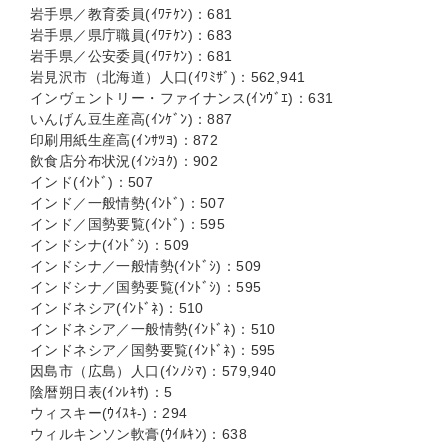
岩手県／教育委員(ｲﾜﾃｹﾝ)：681
岩手県／県庁職員(ｲﾜﾃｹﾝ)：683
岩手県／公安委員(ｲﾜﾃｹﾝ)：681
岩見沢市（北海道）人口(ｲﾜﾐｻﾞ)：562,941
インヴェントリー・ファイナンス(ｲﾝｳﾞｴ)：631
いんげん豆生産高(ｲﾝｹﾞﾝ)：887
印刷用紙生産高(ｲﾝｻﾂﾖ)：872
飲食店分布状況(ｲﾝｼﾖｸ)：902
インド(ｲﾝﾄﾞ)：507
インド／一般情勢(ｲﾝﾄﾞ)：507
インド／国勢要覧(ｲﾝﾄﾞ)：595
インドシナ(ｲﾝﾄﾞｼ)：509
インドシナ／一般情勢(ｲﾝﾄﾞｼ)：509
インドシナ／国勢要覧(ｲﾝﾄﾞｼ)：595
インドネシア(ｲﾝﾄﾞﾈ)：510
インドネシア／一般情勢(ｲﾝﾄﾞﾈ)：510
インドネシア／国勢要覧(ｲﾝﾄﾞﾈ)：595
因島市（広島）人口(ｲﾝﾉｼﾏ)：579,940
陰暦朔日表(ｲﾝﾚｷｻ)：5
ウィスキー(ｳｲｽｷ-)：294
ウィルキンソン軟膏(ｳｲﾙｷﾝ)：638