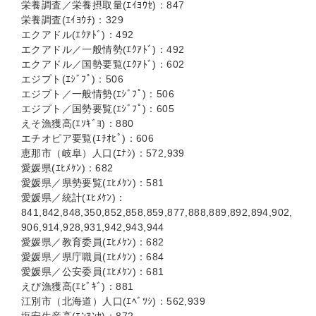
栄養調査／栄養摂取量(ｴｲﾖｳｾ)：847
栄養調査(ｴｲﾖｳﾁ)：329
エクアドル(ｴｸｱﾄﾞ)：492
エクアドル／一般情勢(ｴｸｱﾄﾞ)：492
エクアドル／国勢要覧(ｴｸｱﾄﾞ)：602
エジプト(ｴｼﾞﾌﾟ)：506
エジプト／一般情勢(ｴｼﾞﾌﾟ)：506
エジプト／国勢要覧(ｴｼﾞﾌﾟ)：605
えそ漁獲高(ｴｿｷﾞﾖ)：880
エチオピア要覧(ｴﾁｵﾋﾟ)：606
恵那市（岐阜）人口(ｴﾅｼ)：572,939
愛媛県(ｴﾋﾒｹﾝ)：682
愛媛県／県勢要覧(ｴﾋﾒｹﾝ)：581
愛媛県／統計(ｴﾋﾒｹﾝ)：
841,842,848,350,852,858,859,877,888,889,892,894,902,
906,914,928,931,942,943,944
愛媛県／教育委員(ｴﾋﾒｹﾝ)：682
愛媛県／県庁職員(ｴﾋﾒｹﾝ)：684
愛媛県／公安委員(ｴﾋﾒｹﾝ)：681
えび漁獲高(ｴﾋﾞｷﾞ)：881
江別市（北海道）人口(ｴﾍﾞﾂｼ)：562,939