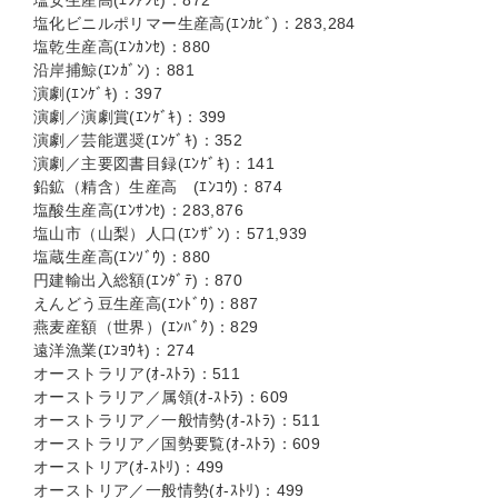
塩安生産高(ｴﾝｱﾝｾ)：872
塩化ビニルポリマー生産高(ｴﾝｶﾋﾞ)：283,284
塩乾生産高(ｴﾝｶﾝｾ)：880
沿岸捕鯨(ｴﾝｶﾞﾝ)：881
演劇(ｴﾝｹﾞｷ)：397
演劇／演劇賞(ｴﾝｹﾞｷ)：399
演劇／芸能選奨(ｴﾝｹﾞｷ)：352
演劇／主要図書目録(ｴﾝｹﾞｷ)：141
鉛鉱（精含）生産高 (ｴﾝｺｳ)：874
塩酸生産高(ｴﾝｻﾝｾ)：283,876
塩山市（山梨）人口(ｴﾝｻﾞﾝ)：571,939
塩蔵生産高(ｴﾝｿﾞｳ)：880
円建輸出入総額(ｴﾝﾀﾞﾃ)：870
えんどう豆生産高(ｴﾝﾄﾞｳ)：887
燕麦産額（世界）(ｴﾝﾊﾞｸ)：829
遠洋漁業(ｴﾝﾖｳｷ)：274
オーストラリア(ｵ-ｽﾄﾗ)：511
オーストラリア／属領(ｵ-ｽﾄﾗ)：609
オーストラリア／一般情勢(ｵ-ｽﾄﾗ)：511
オーストラリア／国勢要覧(ｵ-ｽﾄﾗ)：609
オーストリア(ｵ-ｽﾄﾘ)：499
オーストリア／一般情勢(ｵ-ｽﾄﾘ)：499