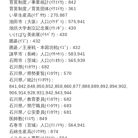
育英制度／事業統計(ｲｸｴｲｾ)：842
育英制度／育英団体(ｲｸｴｲｾ)：361
い草生産高(ｲｸﾞｻｾ)：270,887
池田市（大坂）人口(ｲｹﾀﾞｼ)：575,941
池坊大学創立記念展(ｲｹﾉﾎﾞ)：430
いけばな美術展(ｲｹﾊﾞﾅ)：430
囲碁(ｲｺﾞ)：432
囲碁／王座戦・本因坊戦(ｲｺﾞ)：432
諌早市（長崎）人口(ｲｻﾊﾔｼ)：583,941
石岡市（茨城）人口(ｲｼｵｶｼ)：565,939
石川県(ｲｼｶﾜｹ)：682
石川県／県勢要覧(ｲｼｶﾜｹ)：570
石川県／統計(ｲｼｶﾜｹ)：
841,842,848,850,852,858,860,877,888,889,892,894,902,
906,914,928,931,942,943,944
石川県／教育委員(ｲｼｶﾜｹ)：682
石川県／県庁職員(ｲｼｶﾜｹ)：683
石川県／公安委員(ｲｼｶﾜｹ)：681
医師数(ｲｼｽｳ)：849
石巻市（宮城）人口(ｲｼﾉﾏｷ)：564,941
石綿生産高(ｲｼﾜﾀｾ)：874