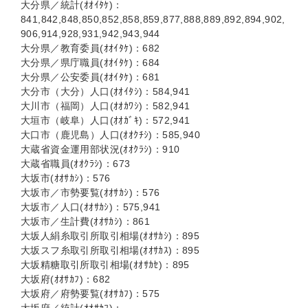
大分県／統計(ｵｵｲﾀｹ)：
841,842,848,850,852,858,859,877,888,889,892,894,902,
906,914,928,931,942,943,944
大分県／教育委員(ｵｵｲﾀｹ)：682
大分県／県庁職員(ｵｵｲﾀｹ)：684
大分県／公安委員(ｵｵｲﾀｹ)：681
大分市（大分）人口(ｵｵｲﾀｼ)：584,941
大川市（福岡）人口(ｵｵｶﾜｼ)：582,941
大垣市（岐阜）人口(ｵｵｶﾞｷ)：572,941
大口市（鹿児島）人口(ｵｵｸﾁｼ)：585,940
大蔵省資金運用部状況(ｵｵｸﾗｼ)：910
大蔵省職員(ｵｵｸﾗｼ)：673
大坂市(ｵｵｻｶｼ)：576
大坂市／市勢要覧(ｵｵｻｶｼ)：576
大坂市／人口(ｵｵｻｶｼ)：575,941
大坂市／生計費(ｵｵｻｶｼ)：861
大坂人絹糸取引所取引相場(ｵｵｻｶｼ)：895
大坂スフ糸取引所取引相場(ｵｵｻｶｽ)：895
大坂精糖取引所取引相場(ｵｵｻｶｾ)：895
大坂府(ｵｵｻｶﾌ)：682
大坂府／府勢要覧(ｵｵｻｶﾌ)：575