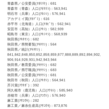
青森県／公安委員(ｱｵﾓﾘｹ)：681
青森市（青森）人口(ｱｵﾓﾘｼ)：563,941
明石市（兵庫）人口(ｱｶｼｼ)：576,941
アカデミイ賞(ｱｶﾃﾞﾐ)：616
赤平市（北海道）人口(ｱｶﾋﾞﾗ)：562,941
安芸市（高知）人口(ｱｷｼ)：582,939
昭島市（東京）人口(ｱｷｼﾏｼ)：568,939
秋田県(ｱｷﾀｹﾝ)：682
秋田県／県勢要覧(ｱｷﾀｹﾝ)：564
秋田県／統計(ｱｷﾀｹﾝ)：
841,842,848,850,852,858,859,877,888,889,892,894,902,
906,914,928,931,942,943,944
秋田県／教育委員(ｱｷﾀｹﾝ)：682
秋田県／県庁職員(ｱｷﾀｹﾝ)：683
秋田県／公安委員(ｱｷﾀｹﾝ)：681
秋田市（秋田）人口(ｱｷﾀｼ)：564,941
芥川賞(ｱｸﾀｶﾞ)：392
阿久根市（鹿児島）人口(ｱｸﾈｼ)：585,940
赤穂市（兵庫）人口(ｱｺｳｼ)：576,940
麻工業(ｱｻｺｳｷ)：282
麻工業／麻糸生産高(ｱｻｺｳｷ)：873,876