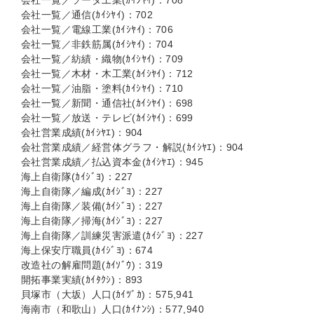
会社一覧／ソーダ工業(ｶｲｼﾔｲ)：708
会社一覧／通信(ｶｲｼﾔｲ)：702
会社一覧／電線工業(ｶｲｼﾔｲ)：706
会社一覧／非鉄筋属(ｶｲｼﾔｲ)：704
会社一覧／紡績・織物(ｶｲｼﾔｲ)：709
会社一覧／木材・木工業(ｶｲｼﾔｲ)：712
会社一覧／油脂・塗料(ｶｲｼﾔｲ)：710
会社一覧／新聞・通信社(ｶｲｼﾔｲ)：698
会社一覧／放送・テレビ(ｶｲｼﾔｲ)：699
会社営業成績(ｶｲｼﾔｴ)：904
会社営業成績／経営体グラフ・解説(ｶｲｼﾔｴ)：904
会社営業成績／払込資本金(ｶｲｼﾔｴ)：945
海上自衛隊(ｶｲｼﾞﾖ)：227
海上自衛隊／編成(ｶｲｼﾞﾖ)：227
海上自衛隊／装備(ｶｲｼﾞﾖ)：227
海上自衛隊／掃海(ｶｲｼﾞﾖ)：227
海上自衛隊／訓練災害派遣(ｶｲｼﾞﾖ)：227
海上保安庁職員(ｶｲｼﾞﾖ)：674
改造社の解雇問題(ｶｲｿﾞｳ)：319
開拓事業実績(ｶｲﾀｸｼ)：893
貝塚市（大坂）人口(ｶｲﾂﾞｶ)：575,941
海南市（和歌山）人口(ｶｲﾅﾝｼ)：577,940