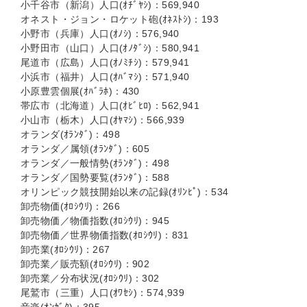
小千谷市（新潟）人口(ｵﾁﾞﾔｼ)：569,940
オネスト・ジョン・ロケット砲(ｵﾈｽﾄｼ)：193
小野市（兵庫）人口(ｵﾉｼ)：576,940
小野田市（山口）人口(ｵﾉﾀﾞｼ)：580,941
尾道市（広島）人口(ｵﾉﾐﾁｼ)：579,941
小浜市（福井）人口(ｵﾊﾞﾏｼ)：571,940
小原豊雲個展(ｵﾊﾞﾗﾎ)：430
帯広市（北海道）人口(ｵﾋﾞﾋﾛ)：562,941
小山市（栃木）人口(ｵﾔﾏｼ)：566,939
オランダ(ｵﾗﾝﾀﾞ)：498
オランダ／属領(ｵﾗﾝﾀﾞ)：605
オランダ／一般情勢(ｵﾗﾝﾀﾞ)：498
オランダ／国勢要覧(ｵﾗﾝﾀﾞ)：588
オリンピック競技開始以来の記録(ｵﾘﾝﾋﾟ)：534
卸売物価(ｵﾛｼｳﾘ)：266
卸売物価／物価指数(ｵﾛｼｳﾘ)：945
卸売物価／世界物価指数(ｵﾛｼｳﾘ)：831
卸売業(ｵﾛｼｳﾘ)：267
卸売業／販売額(ｵﾛｼｳﾘ)：902
卸売業／分布状況(ｵﾛｼｳﾘ)：302
尾鷲市（三重）人口(ｵﾜｾｼ)：574,939