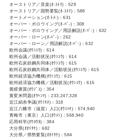
オーストリア／音楽(ｵ-ｽﾄﾘ)：529
オーストリア／国勢要覧(ｵ-ｽﾄﾘ)：588
オートメーション(ｵ-ﾄﾒ-)：631
オーバー・ボロウイング(ｵ-ﾊﾞ-)：308
オーバー・ボロウイング／用語解説(ｵ-ﾊﾞ-)：632
オーバー・ローン(ｵ-ﾊﾞ-)：262
オーバー・ローン／用語解説(ｵ-ﾊﾞ-)：632
欧州会議(ｵｳｼﾕｳ)：614
欧州会議／活動状況(ｵｳｼﾕｳ)：614
欧州石炭鉄鋼共同体(ｵｳｼﾕｳ)：615
欧州石炭鉄鋼共同体／活動状況(ｵｳｼﾕｳ)：615
欧州経済協力機構(ｵｳｼﾕｳ)：615
欧州経済協力機構／活動状況(ｵｳｼﾕｳ)：615
黄綬褒賞(ｵｳｼﾞﾕ)：354
黄変米問題(ｵｳﾍﾝﾏ)：233,247,328
近江絹糸争議(ｵｳﾐｷﾇ)：318
近江八幡市（滋賀）人口(ｵｳﾐﾊﾁ)：574,940
青梅市（東京）人口(ｵｳﾒｼ)：568,940
応用科学(ｵｳﾖｳｶ)：384
大分県(ｵｵｲﾀｹ)：682
大分県／県勢要覧(ｵｵｲﾀｹ)：584