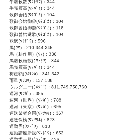
牛屠殺数(ｳｼﾄｻﾂ)：344
牛売買高(ｳｼﾊﾞｲ)：344
歌御会始(ｳﾀｺﾞｶ)：104
歌御会始御曾(ｳﾀｺﾞｶ)：104
歌御曾始御題(ｳﾀｺﾞｶ)：118
歌御曾始選歌(ｳﾀｺﾞｶ)：104
歌沢(ｳﾀｻﾞﾜ)：596
馬(ｳﾏ)：210,344,345
馬（耕作用）(ｳﾏ)：338
馬屠殺頭数(ｳﾏﾄｻﾂ)：344
馬売買高(ｳﾏﾊﾞｲ)：344
梅産額(ｳﾒｻﾝｶ)：341,342
雨量(ｳﾘﾖｳ)：137,138
ウルグエー(ｳﾙｸﾞｴ)：811,749,750,760
運河(ｳﾝｶﾞ)：385
運河（世界）(ｳﾝｶﾞ)：788
運河（東京）(ｳﾝｶﾞ)：695
運送業者合同(ｳﾝｿｳｷ)：367
運送保検(ｳﾝｿｳﾎ)：823
運動界(ｳﾝﾄﾞｳ)：613
運動講座新設(ｳﾝﾄﾞｳ)：652
運動場一覧(ｳﾝﾄﾞｳ)：436