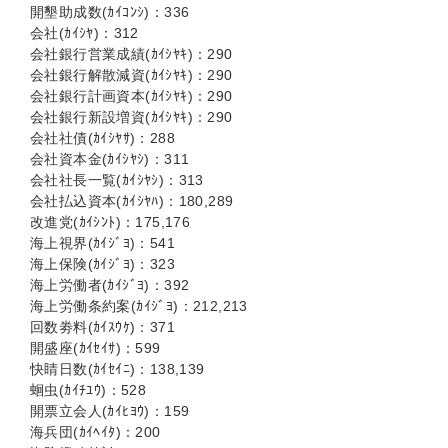
開墾助成数(ｶｲｺﾝｼ)：336
会社(ｶｲｼﾔ)：312
会社銀行営業成績(ｶｲｼﾔｷ)：290
会社銀行解散減資(ｶｲｼﾔｷ)：290
会社銀行計画資本(ｶｲｼﾔｷ)：290
会社銀行新設増資(ｶｲｼﾔｷ)：290
会社社債(ｶｲｼﾔｻ)：288
会社資本金(ｶｲｼﾔｼ)：311
会社社長一覧(ｶｲｼﾔｼ)：313
会社払込資本(ｶｲｼﾔﾊ)：180,289
改進党(ｶｲｼﾝﾄ)：175,176
海上視界(ｶｲｼﾞﾖ)：541
海上保険(ｶｲｼﾞﾖ)：323
海上労働者(ｶｲｼﾞﾖ)：392
海上労働条約案(ｶｲｼﾞﾖ)：212,213
回数劵料(ｶｲｽｳｹ)：371
開盛座(ｶｲｾｲｻ)：599
快睛日数(ｶｲｾｲﾆ)：138,139
蛔虫(ｶｲﾁﾕｳ)：528
開票立会人(ｶｲﾋﾖｳ)：159
海兵団(ｶｲﾍｲﾀ)：200