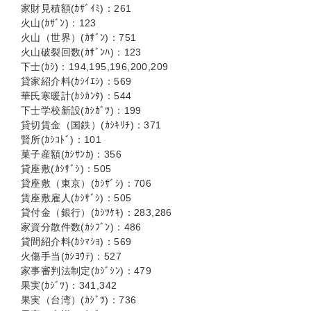
家財見積額(ｶｻﾞｲﾐ)：261
火山(ｶｻﾞﾝ)：123
火山（世界）(ｶｻﾞﾝ)：751
火山破裂回数(ｶｻﾞﾝﾊ)：123
下士(ｶｼ)：194,195,196,200,209
貸家紹介料(ｶｼｲｴｼ)：569
華氏寒暖計(ｶｼｶﾝﾀ)：544
下士学校新設(ｶｼｶﾞﾂ)：199
貸切賃金（国鉄）(ｶｼｷﾘﾁ)：371
賢所(ｶｼｺﾄﾞ)：101
菓子産額(ｶｼｻﾝｶ)：356
貸座敷(ｶｼｻﾞｼ)：505
貸座敷（東京）(ｶｼｻﾞｼ)：706
賃座敷雇人(ｶｼｻﾞｼ)：505
貸付金（銀行）(ｶｼﾂｹｷ)：283,286
家資分散件数(ｶｼﾌﾞﾝ)：486
貸間紹介料(ｶｼﾏｼﾖ)：569
火傷手当(ｶｼﾖｳﾃ)：527
家事審判法制定(ｶｼﾞｼﾝ)：479
果実(ｶｼﾞﾂ)：341,342
果実（台湾）(ｶｼﾞﾂ)：736