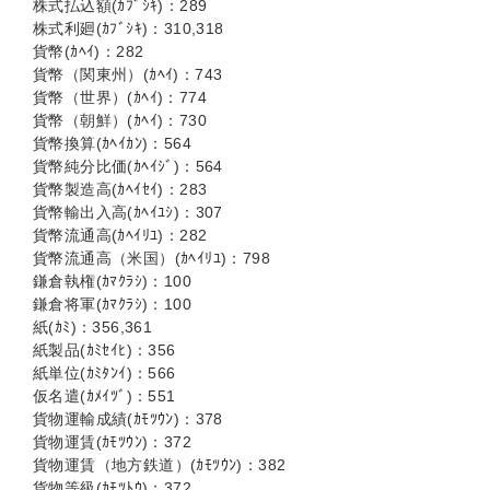
株式払込額(ｶﾌﾞｼｷ)：289
株式利廻(ｶﾌﾞｼｷ)：310,318
貨幣(ｶﾍｲ)：282
貨幣（関東州）(ｶﾍｲ)：743
貨幣（世界）(ｶﾍｲ)：774
貨幣（朝鮮）(ｶﾍｲ)：730
貨幣換算(ｶﾍｲｶﾝ)：564
貨幣純分比価(ｶﾍｲｼﾞ)：564
貨幣製造高(ｶﾍｲｾｲ)：283
貨幣輸出入高(ｶﾍｲﾕｼ)：307
貨幣流通高(ｶﾍｲﾘﾕ)：282
貨幣流通高（米国）(ｶﾍｲﾘﾕ)：798
鎌倉執権(ｶﾏｸﾗｼ)：100
鎌倉将軍(ｶﾏｸﾗｼ)：100
紙(ｶﾐ)：356,361
紙製品(ｶﾐｾｲﾋ)：356
紙単位(ｶﾐﾀﾝｲ)：566
仮名遣(ｶﾒｲﾂﾞ)：551
貨物運輸成績(ｶﾓﾂｳﾝ)：378
貨物運賃(ｶﾓﾂｳﾝ)：372
貨物運賃（地方鉄道）(ｶﾓﾂｳﾝ)：382
貨物等級(ｶﾓﾂﾄｳ)：372