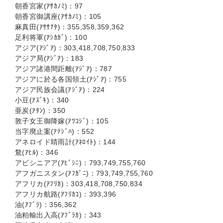
朝香宮家(ｱｻｶﾉﾐ)：97
朝香宮御講座(ｱｻｶﾉﾐ)：105
麻真田(ｱｻｻﾅﾀ)：355,358,359,362
足利将軍(ｱｼｶｶﾞ)：100
アジア(ｱｼﾞｱ)：303,418,708,750,833
アジア局(ｱｼﾞｱ)：183
アジア諸港間距離(ｱｼﾞｱ)：787
アジアに於る各国領土(ｱｼﾞｱ)：755
アジア民族会議(ｱｼﾞｱ)：224
小豆(ｱｽﾞｷ)：340
亜炭(ｱﾀﾝ)：350
敦子女王御降嫁(ｱﾂｺｼﾞ)：105
当字廃止案(ｱﾃｼﾞﾊ)：552
アネロイド睛雨計(ｱﾈﾛｲﾄ)：144
鶩(ｱﾋﾙ)：346
アビシニアア(ｱﾋﾞｼﾆ)：793,749,755,760
アフガニスタン(ｱﾌｶﾞﾆ)：793,749,755,760
アフリカ(ｱﾌﾘｶ)：303,418,708,750,834
アフリカ航路(ｱﾌﾘｶｺ)：393,396
油(ｱﾌﾞﾗ)：356,362
油粕輸出入高(ｱﾌﾞﾗｶ)：343