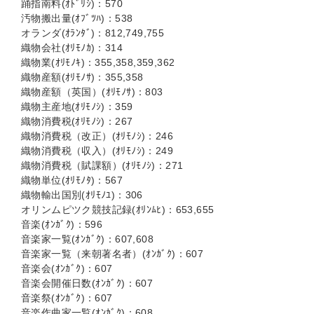
踊指南料(ｵﾄﾞﾘｼ)：570
汚物搬出量(ｵﾌﾞﾂﾊ)：538
オランダ(ｵﾗﾝﾀﾞ)：812,749,755
織物会社(ｵﾘﾓﾉｶ)：314
織物業(ｵﾘﾓﾉｷ)：355,358,359,362
織物産額(ｵﾘﾓﾉｻ)：355,358
織物産額（英国）(ｵﾘﾓﾉｻ)：803
織物主産地(ｵﾘﾓﾉｼ)：359
織物消費税(ｵﾘﾓﾉｼ)：267
織物消費税（改正）(ｵﾘﾓﾉｼ)：246
織物消費税（収入）(ｵﾘﾓﾉｼ)：249
織物消費税（賦課額）(ｵﾘﾓﾉｼ)：271
織物単位(ｵﾘﾓﾉﾀ)：567
織物輸出国別(ｵﾘﾓﾉﾕ)：306
オリンムピツク競技記録(ｵﾘﾝﾑﾋ)：653,655
音楽(ｵﾝｶﾞｸ)：596
音楽家一覧(ｵﾝｶﾞｸ)：607,608
音楽家一覧（来朝著名者）(ｵﾝｶﾞｸ)：607
音楽会(ｵﾝｶﾞｸ)：607
音楽会開催日数(ｵﾝｶﾞｸ)：607
音楽祭(ｵﾝｶﾞｸ)：607
音楽作曲家一覧(ｵﾝｶﾞｸ)：608