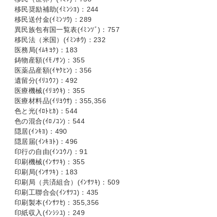
移民奨励補助(ｲﾐﾝｼﾖ)：244
移民送付金(ｲﾐﾝｿｳ)：289
異民族包有国一覧表(ｲﾐﾝｿﾞ)：757
移民法（米国）(ｲﾐﾝﾎｳ)：232
医務局(ｲﾑｷﾖｸ)：183
鋳物産額(ｲﾓﾉｻﾝ)：355
医薬品産額(ｲﾔｸﾋﾝ)：356
遺留分(ｲﾘﾕｳﾌ)：492
医療機械(ｲﾘﾖｳｷ)：355
医療材料品(ｲﾘﾖｳｻ)：355,356
色と光(ｲﾛﾄﾋｶ)：544
色の混合(ｲﾛﾉｺﾝ)：544
隠居(ｲﾝｷﾖ)：490
隠居届(ｲﾝｷﾖﾄ)：496
印行の自由(ｲﾝｺｳﾉ)：91
印刷機械(ｲﾝｻﾂｷ)：355
印刷局(ｲﾝｻﾂｷ)：183
印刷局（共済組合）(ｲﾝｻﾂｷ)：509
印刷工聯合会(ｲﾝｻﾂｺ)：435
印刷製本(ｲﾝｻﾂｾ)：355,356
印紙収入(ｲﾝｼｼﾕ)：249