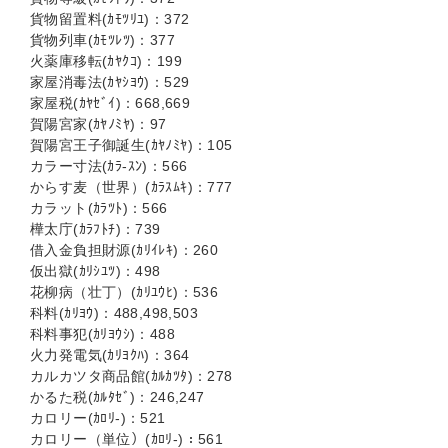
貨物留置料(ｶﾓﾂﾘﾕ)：372
貨物列車(ｶﾓﾂﾚﾂ)：377
火薬庫移転(ｶﾔｸｺ)：199
家屋消毒法(ｶﾔｼﾖｳ)：529
家屋税(ｶﾔｾﾞｲ)：668,669
賀陽宮家(ｶﾔﾉﾐﾔ)：97
賀陽宮王子御誕生(ｶﾔﾉﾐﾔ)：105
カラー寸法(ｶﾗ-ｽﾝ)：566
からす麦（世界）(ｶﾗｽﾑｷ)：777
カラット(ｶﾗﾂﾄ)：566
樺太庁(ｶﾗﾌﾄﾁ)：739
借入金負担財源(ｶﾘｲﾚｷ)：260
仮出獄(ｶﾘｼﾕﾂ)：498
花柳病（壮丁）(ｶﾘﾕｳﾋ)：536
科料(ｶﾘﾖｳ)：488,498,503
科料事犯(ｶﾘﾖｳｼ)：488
火力発電気(ｶﾘﾖｸﾊ)：364
カルカツタ商品館(ｶﾙｶﾂﾀ)：278
かるた税(ｶﾙﾀｾﾞ)：246,247
カロリー(ｶﾛﾘ-)：521
カロリー（単位）(ｶﾛﾘ-)：561