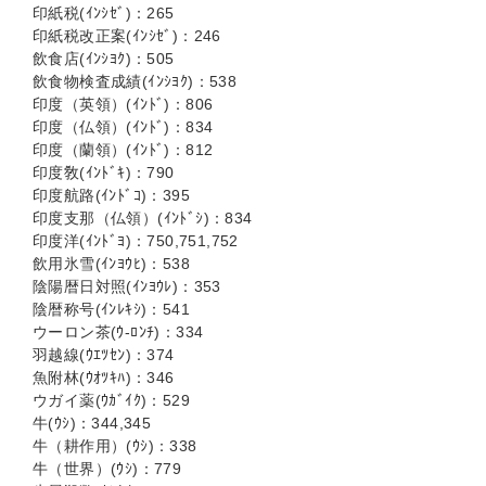
印紙税(ｲﾝｼｾﾞ)：265
印紙税改正案(ｲﾝｼｾﾞ)：246
飲食店(ｲﾝｼﾖｸ)：505
飲食物検査成績(ｲﾝｼﾖｸ)：538
印度（英領）(ｲﾝﾄﾞ)：806
印度（仏領）(ｲﾝﾄﾞ)：834
印度（蘭領）(ｲﾝﾄﾞ)：812
印度敎(ｲﾝﾄﾞｷ)：790
印度航路(ｲﾝﾄﾞｺ)：395
印度支那（仏領）(ｲﾝﾄﾞｼ)：834
印度洋(ｲﾝﾄﾞﾖ)：750,751,752
飲用氷雪(ｲﾝﾖｳﾋ)：538
陰陽暦日対照(ｲﾝﾖｳﾚ)：353
陰暦称号(ｲﾝﾚｷｼ)：541
ウーロン茶(ｳ-ﾛﾝﾁ)：334
羽越線(ｳｴﾂｾﾝ)：374
魚附林(ｳｵﾂｷﾊ)：346
ウガイ薬(ｳｶﾞｲｸ)：529
牛(ｳｼ)：344,345
牛（耕作用）(ｳｼ)：338
牛（世界）(ｳｼ)：779