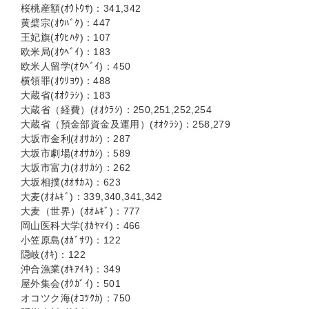
桜桃産額(ｵｳﾄｳｻ)：341,342
黄檗宗(ｵｳﾊﾞｸ)：447
王妃旗(ｵｳﾋﾊﾀ)：107
欧米局(ｵｳﾍﾞｲ)：183
欧米人留学(ｵｳﾍﾞｲ)：450
横領罪(ｵｳﾘﾖｳ)：488
大蔵省(ｵｵｸﾗｼ)：183
大蔵省（経費）(ｵｵｸﾗｼ)：250,251,252,254
大蔵省（預金部資金及運用）(ｵｵｸﾗｼ)：258,279
大坂市金利(ｵｵｻｶｼ)：287
大坂市劇場(ｵｵｻｶｼ)：589
大坂市富力(ｵｵｻｶｼ)：262
大坂相撲(ｵｵｻｶｽ)：623
大麦(ｵｵﾑｷﾞ)：339,340,341,342
大麦（世界）(ｵｵﾑｷﾞ)：777
岡山医科大学(ｵｶﾔﾏｲ)：466
小笠原島(ｵｶﾞｻﾜ)：122
隠岐(ｵｷ)：122
沖合漁業(ｵｷｱｲｷ)：349
屋外集会(ｵｸｶﾞｲ)：501
オコツク海(ｵｺﾂｸｶ)：750