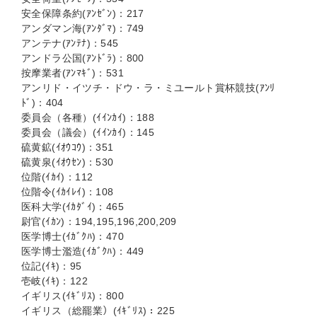
安全保障条約(ｱﾝｾﾞﾝ)：217
アンダマン海(ｱﾝﾀﾞﾏ)：749
アンテナ(ｱﾝﾃﾅ)：545
アンドラ公国(ｱﾝﾄﾞﾗ)：800
按摩業者(ｱﾝﾏｷﾞ)：531
アンリド・イツチ・ドウ・ラ・ミユールト賞杯競技(ｱﾝﾘ
ﾄﾞ)：404
委員会（各種）(ｲｲﾝｶｲ)：188
委員会（議会）(ｲｲﾝｶｲ)：145
硫黄鉱(ｲｵｳｺｳ)：351
硫黄泉(ｲｵｳｾﾝ)：530
位階(ｲｶｲ)：112
位階令(ｲｶｲﾚｲ)：108
医科大学(ｲｶﾀﾞｲ)：465
尉官(ｲｶﾝ)：194,195,196,200,209
医学博士(ｲｶﾞｸﾊ)：470
医学博士濫造(ｲｶﾞｸﾊ)：449
位記(ｲｷ)：95
壱岐(ｲｷ)：122
イギリス(ｲｷﾞﾘｽ)：800
イギリス（総罷業）(ｲｷﾞﾘｽ)：225