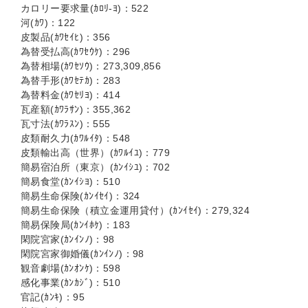
カロリー要求量(ｶﾛﾘ-ﾖ)：522
河(ｶﾜ)：122
皮製品(ｶﾜｾｲﾋ)：356
為替受払高(ｶﾜｾｳｹ)：296
為替相場(ｶﾜｾｿｳ)：273,309,856
為替手形(ｶﾜｾﾃｶ)：283
為替料金(ｶﾜｾﾘﾖ)：414
瓦産額(ｶﾜﾗｻﾝ)：355,362
瓦寸法(ｶﾜﾗｽﾝ)：555
皮類耐久力(ｶﾜﾙｲﾀ)：548
皮類輸出高（世界）(ｶﾜﾙｲﾕ)：779
簡易宿泊所（東京）(ｶﾝｲｼﾕ)：702
簡易食堂(ｶﾝｲｼﾖ)：510
簡易生命保険(ｶﾝｲｾｲ)：324
簡易生命保険（積立金運用貸付）(ｶﾝｲｾｲ)：279,324
簡易保険局(ｶﾝｲﾎｹ)：183
閑院宮家(ｶﾝｲﾝﾉ)：98
閑院宮家御婚儀(ｶﾝｲﾝﾉ)：98
観音劇場(ｶﾝｵﾝｹ)：598
感化事業(ｶﾝｶｼﾞ)：510
官記(ｶﾝｷ)：95