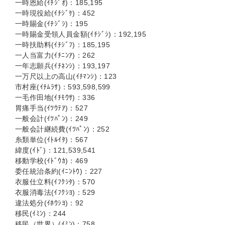
一時恩給(ｲﾁｼﾞｵ)：185,195
一時現役給(ｲﾁｼﾞｹ)：452
一時賜金(ｲﾁｼﾞｼ)：195
一時賜金受領人員金額(ｲﾁｼﾞｼ)：192,195
一時扶助料(ｲﾁｼﾞﾌ)：185,195
一人当富力(ｲﾁﾆﾝｱ)：262
一年志願兵(ｲﾁﾈﾝｼ)：193,197
一万尺以上の高山(ｲﾁﾏﾝｼ)：123
市村座(ｲﾁﾑﾗｻ)：593,598,599
一毛作田地(ｲﾁﾓｳｻ)：336
胃痛手当(ｲﾂｳﾃｱ)：527
一般会計(ｲﾂﾊﾟﾝ)：249
一般会計継続費(ｲﾂﾊﾟﾝ)：252
糸類単位(ｲﾄﾙｲﾀ)：567
緯度(ｲﾄﾞ)：121,539,541
移動学校(ｲﾄﾞｳｶ)：469
委任統治条約(ｲﾆﾝﾄｳ)：227
衣服仕立料(ｲﾌｸｼﾀ)：570
衣服消毒法(ｲﾌｸｼﾖ)：529
違法処分(ｲﾎｳｼﾖ)：92
移民(ｲﾐﾝ)：244
移民（世界）(ｲﾐﾝ)：758