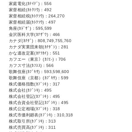
家庭電化(ｶﾃｲﾃﾞ)：556
家督相続(ｶﾄｸｿｳ)：492
家督相続税(ｶﾄｸｿｳ)：264,270
家督相続届(ｶﾄｸｿｳ)：497
角座(ｶﾄﾞｻﾞ)：595,599
金沢医科大学(ｶﾅｻﾞﾜ)：466
カナダ(ｶﾅﾀﾞ)：808,749,755,760
カナダ実業団来朝(ｶﾅﾀﾞｼ)：281
かな遺改定案(ｶﾅﾂｶｲ)：551
カフエー（東京）(ｶﾌｴ-)：706
カフス寸法(ｶﾌｽｽ)：566
歌舞伎座(ｶﾌﾞｷｻ)：593,598,600
歌舞伎座（京都）(ｶﾌﾞｷｻ)：599
株式価格指数(ｶﾌﾞｼｷ)：317
株式会社(ｶﾌﾞｼｷ)：495
株式会社登記(ｶﾌﾞｼｷ)：495
株式合資会社登記(ｶﾌﾞｼｷ)：495
株式公定相場(ｶﾌﾞｼｷ)：318
株式市価利廻表(ｶﾌﾞｼｷ)：310,318
株式取引所(ｶﾌﾞｼｷ)：313
株式売買高(ｶﾌﾞｼｷ)：311