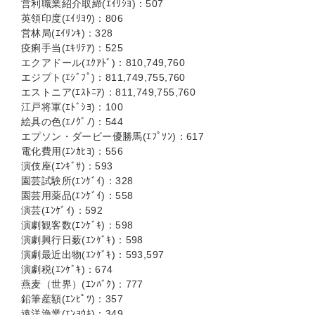
営利職業紹介取締(ｴｲﾘｼﾖ)：507
英領印度(ｴｲﾘﾖｳ)：806
営林局(ｴｲﾘﾝｷ)：328
疫痢手当(ｴｷﾘﾃｱ)：525
エクアドール(ｴｸｱﾄﾞ)：810,749,760
エジプト(ｴｼﾞﾌﾟ)：811,749,755,760
エストニア(ｴｽﾄﾆｱ)：811,749,755,760
江戸将軍(ｴﾄﾞｼﾖ)：100
絵具の色(ｴﾉｸﾞﾉ)：544
エプソン・ダービー優勝馬(ｴﾌﾟｿﾝ)：617
電化費用(ｴﾝｶﾋﾖ)：556
演伎座(ｴﾝｷﾞｻ)：593
園芸試験所(ｴﾝｹﾞｲ)：328
園芸用薬品(ｴﾝｹﾞｲ)：558
演芸(ｴﾝｹﾞｲ)：592
演劇観客数(ｴﾝｹﾞｷ)：598
演劇興行日薮(ｴﾝｹﾞｷ)：598
演劇最近出物(ｴﾝｹﾞｷ)：593,597
演劇税(ｴﾝｹﾞｷ)：674
燕麦（世界）(ｴﾝﾊﾞｸ)：777
鉛筆産額(ｴﾝﾋﾟﾂ)：357
遠洋漁業(ｴﾝﾖｳｷ)：349