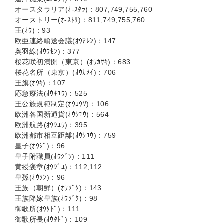
オースタラリア(ｵ-ｽﾀﾗ)：807,749,755,760
オーストリー(ｵ-ｽﾄﾘ)：811,749,755,760
王(ｵｳ)：93
欧亜連絡輸送会議(ｵｳｱﾚﾝ)：147
奥羽線(ｵｳｳｾﾝ)：377
桜花咲初満開（東京）(ｵｳｶｻｷ)：683
桜花名所（東京）(ｵｳｶﾒｲ)：706
王旗(ｵｳｷ)：107
応急療法(ｵｳｷﾕｳ)：525
王公族規範制定(ｵｳｺｳｿ)：106
欧洲各国新通貨(ｵｳｼﾕｳ)：564
欧洲航路(ｵｳｼﾕｳ)：395
欧洲都市相互距離(ｵｳｼﾕｳ)：759
皇子(ｵｳｼﾞ)：96
皇子附職員(ｵｳｼﾞﾂ)：111
黄綬褒章(ｵｳｼﾞﾕ)：112,112
皇孫(ｵｳｿﾝ)：96
王族（朝鮮）(ｵｳｿﾞｸ)：143
王族降嫁皇族(ｵｳｿﾞｸ)：98
御歌所(ｵｳﾀﾄﾞ)：111
御歌所長(ｵｳﾀﾄﾞ)：109