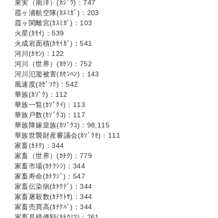
果実（南洋）(ｶｼﾞﾂ)：747
霞ヶ浦航空隊(ｶｽﾐｶﾞ)：203
霞ヶ関離宮(ｶｽﾐｶﾞ)：103
火星(ｶｾｲ)：539
火成岩面積(ｶｾｲｶﾞ)：541
河川(ｶｾﾝ)：122
河川（世界）(ｶｾﾝ)：752
河川氾濫被害(ｶｾﾝﾊﾝ)：143
風速度(ｶｾﾞｿｸ)：542
華族(ｶｿﾞｸ)：112
華族一覧(ｶｿﾞｸｲ)：113
華族戸数(ｶｿﾞｸｺ)：117
華族降嫁皇族(ｶｿﾞｸｺ)：98,115
華族世襲財産審議会(ｶｿﾞｸｾ)：111
家畜(ｶﾁｸ)：344
家畜（世界）(ｶﾁｸ)：779
家畜市場(ｶﾁｸｼｼ)：344
家畜寿命(ｶﾁｸｼﾞ)：547
家畜伝染病(ｶﾁｸﾃﾞ)：344
家畜屠殺数(ｶﾁｸﾄｻ)：344
家畜売買高(ｶﾁｸﾊﾞ)：344
家畜見積価額(ｶﾁｸﾐﾂ)：261