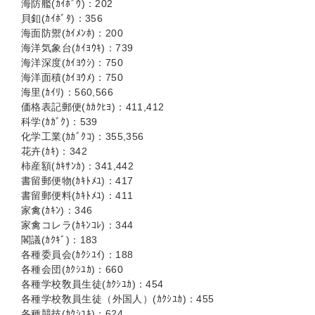
海防艦(ｶｲﾎﾞｳ)：202
貝釦(ｶｲﾎﾞﾀ)：356
海面防禦(ｶｲﾒﾝﾎ)：200
海洋気象台(ｶｲﾖｳｷ)：739
海洋深度(ｶｲﾖｳｼ)：750
海洋面積(ｶｲﾖｳﾒ)：750
海里(ｶｲﾘ)：560,566
価格表記郵便(ｶｶｸﾋﾖ)：411,412
科学(ｶｶﾞｸ)：539
化学工業(ｶｶﾞｸｺ)：355,356
花卉(ｶｷ)：342
柿産額(ｶｷｻﾝｶ)：341,442
書留郵便物(ｶｷﾄﾒﾕ)：417
書留郵便料(ｶｷﾄﾒﾕ)：411
家禽(ｶｷﾝ)：346
家禽コレラ(ｶｷﾝｺﾚ)：344
閣議(ｶｸｷﾞ)：183
各種委員会(ｶｸｼﾕｲ)：188
各種会団(ｶｸｼﾕｶ)：660
各種学校敎員生徒(ｶｸｼﾕｶ)：454
各種学校敎員生徒（外国人）(ｶｸｼﾕｶ)：455
各種競技(ｶｸｼﾕｷ)：624