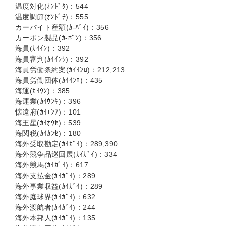
温度対化(ｵﾝﾄﾞﾀ)：544
温度調節(ｵﾝﾄﾞﾁ)：555
カーバイト産額(ｶ-ﾊﾞｲ)：356
カーボン製品(ｶ-ﾎﾞﾝ)：356
海員(ｶｲｲﾝ)：392
海員審判(ｶｲｲﾝｼ)：392
海員労働条約案(ｶｲｲﾝﾛ)：212,213
海員労働団体(ｶｲｲﾝﾛ)：435
海運(ｶｲｳﾝ)：385
海運業(ｶｲｳﾝｷ)：396
懐遠府(ｶｲｴﾝﾌ)：101
海王星(ｶｲｵｳｾ)：539
海関税(ｶｲｶﾝｾ)：180
海外受取勘定(ｶｲｶﾞｲ)：289,390
海外競争品巡回展(ｶｲｶﾞｲ)：334
海外競馬(ｶｲｶﾞｲ)：617
海外支払金(ｶｲｶﾞｲ)：289
海外事業収益(ｶｲｶﾞｲ)：289
海外庭球界(ｶｲｶﾞｲ)：632
海外渡航者(ｶｲｶﾞｲ)：244
海外本邦人(ｶｲｶﾞｲ)：135