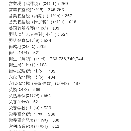
営業税（賦課税）(ｴｲｷﾞﾖ)：269
営業収益税(ｴｲｷﾞﾖ)：246,263
営業収益税（納期）(ｴｲｷﾞﾖ)：267
営業収益税（附加税）(ｴｲｷﾞﾖ)：618
英国難船救護(ｴｲｺｸﾅ)：199
嬰児に与ふる牛乳(ｴｲｼﾞﾆ)：524
嬰児発育(ｴｲｼﾞﾊ)：524
衛戍地(ｴｲｼﾞﾕ)：205
衛生(ｴｲｾｲ)：521
衛生（属領）(ｴｲｾｲ)：733,738,740,744
衛生局(ｴｲｾｲｷ)：183
衛生試験所(ｴｲｾｲｼ)：705
永代借地権(ｴｲﾀｲｼ)：494
永代借地権（登記件数）(ｴｲﾀｲｼ)：487
英頓(ｴｲﾄﾝ)：566
英熱単位(ｴｲﾈﾂﾀ)：561
栄養(ｴｲﾖｳ)：521
栄養学校(ｴｲﾖｳｶ)：529
栄養研究所(ｴｲﾖｳｹ)：530
栄養研究発表(ｴｲﾖｳｹ)：530
営利職業紹介(ｴｲﾘｼﾖ)：512