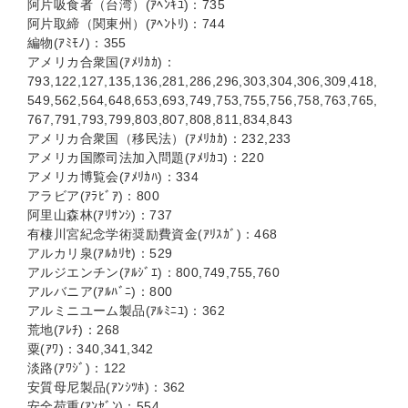
阿片吸食者（台湾）(ｱﾍﾝｷﾕ)：735
阿片取締（関東州）(ｱﾍﾝﾄﾘ)：744
編物(ｱﾐﾓﾉ)：355
アメリカ合衆国(ｱﾒﾘｶｶ)：
793,122,127,135,136,281,286,296,303,304,306,309,418,
549,562,564,648,653,693,749,753,755,756,758,763,765,
767,791,793,799,803,807,808,811,834,843
アメリカ合衆国（移民法）(ｱﾒﾘｶｶ)：232,233
アメリカ国際司法加入問題(ｱﾒﾘｶｺ)：220
アメリカ博覧会(ｱﾒﾘｶﾊ)：334
アラビア(ｱﾗﾋﾞｱ)：800
阿里山森林(ｱﾘｻﾝｼ)：737
有棲川宮紀念学術奨励費資金(ｱﾘｽｶﾞ)：468
アルカリ泉(ｱﾙｶﾘｾ)：529
アルジエンチン(ｱﾙｼﾞｴ)：800,749,755,760
アルバニア(ｱﾙﾊﾞﾆ)：800
アルミニユーム製品(ｱﾙﾐﾆﾕ)：362
荒地(ｱﾚﾁ)：268
粟(ｱﾜ)：340,341,342
淡路(ｱﾜｼﾞ)：122
安質母尼製品(ｱﾝｼﾂﾎ)：362
安全荷重(ｱﾝｾﾞﾝ)：554