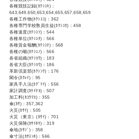
各種競技記録(ｶｸｼﾕｷ)：
643,649,650,653,654,655,657,658,659
各種工作物(ｶｸｼﾕｺ)：362
各種専門学校敎員生徒(ｶｸｼﾕｾ)：458
各種速度(ｶｸｼﾕｿ)：544
各種単位(ｶｸｼﾕﾀ)：566
各種賃金報酬(ｶｸｼﾕﾁ)：568
各種の噸(ｶｸｼﾕﾉ)：566
各省組織(ｶｸｼﾖｳ)：183
各省大臣(ｶｸｼﾖｳ)：186
革新倶楽部(ｶｸｼﾝｸ)：176
閣令(ｶｸﾚｲ)：95
家具手入法(ｶｸﾞﾃｲ)：556
家計調査(ｶｹｲﾁﾖ)：507
加工料(ｶｺｳﾘﾖ)：355
傘(ｶｻ)：357,362
火災(ｶｻｲ)：505
火災（東京）(ｶｻｲ)：701
火災保険(ｶｻｲﾎｹ)：319
傘地(ｶｻｼﾞ)：358
傘寸法(ｶｻｽﾝﾎ)：566