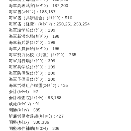
海軍高級武官(ｶｲｸﾞﾝ)：187,200
海軍省(ｶｲｸﾞﾝ)：183,187
海軍省（共済組合）(ｶｲｸﾞﾝ)：510
海軍省（経費）(ｶｲｸﾞﾝ)：250,251,253,254
海軍諸学校(ｶｲｸﾞﾝ)：199
海軍新潜水艦(ｶｲｸﾞﾝ)：198
海軍新兵器(ｶｲｸﾞﾝ)：198
海軍人員俸給(ｶｲｸﾞﾝ)：196
海軍勢力比較（列強）(ｶｲｸﾞﾝ)：765
海軍飛行場(ｶｲｸﾞﾝ)：399
海軍兵学校(ｶｲｸﾞﾝ)：199
海軍防備隊(ｶｲｸﾞﾝ)：200
海軍予備員(ｶｲｸﾞﾝ)：200
海軍労働組合聯盟(ｶｲｸﾞﾝ)：435
会計(ｶｲｹｲ)：92
会計検査院(ｶｲｹｲｹ)：93,188
戒厳(ｶｲｹﾞﾝ)：91
開港(ｶｲｺｳ)：585
解雇労働者帰趨(ｶｲｺﾛｳ)：427
開墾(ｶｲｺﾝ)：330,336
開墾移住補助(ｶｲｺﾝｲ)：336