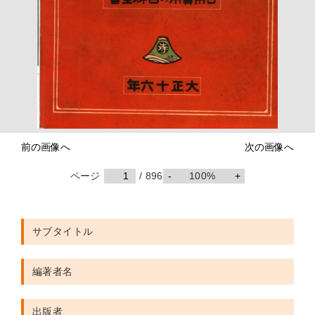
前の画像へ
次の画像へ
ページ
/ 896
-
100%
+
サブタイトル
編著者名
出版者