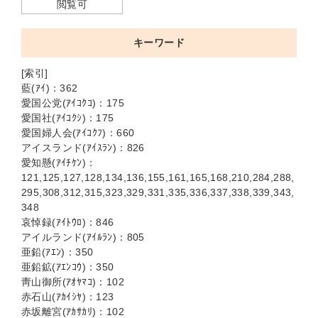
閲覧可
キーワード
[索引]
藍(ｱｲ)：362
愛国公党(ｱｲｺｸｺ)：175
愛国社(ｱｲｺｸｼ)：175
愛国婦人会(ｱｲｺｸﾌ)：660
アイスランド(ｱｲｽﾗﾝ)：826
愛知懸(ｱｲﾁｹﾝ)：
121,125,127,128,134,136,155,161,165,168,210,284,288,
295,308,312,315,323,329,331,335,336,337,338,339,343,
348
哀悼録(ｱｲﾄｳﾛ)：846
アイルランド(ｱｲﾙﾗﾝ)：805
亜鉛(ｱｴﾝ)：350
亜鉛鉱(ｱｴﾝｺｳ)：350
靑山御所(ｱｵﾔﾏｺ)：102
赤石山(ｱｶｲｼﾔ)：123
赤坂離宮(ｱｶｻｶﾘ)：102