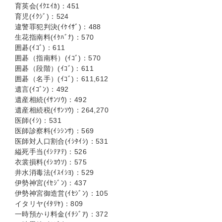
育英会(ｲｸｴｲｶ)：451
育児(ｲｸｼﾞ)：524
違警罪犯判決(ｲｹｲｻﾞ)：488
生花指南料(ｲｹﾊﾞﾅ)：570
囲碁(ｲｺﾞ)：611
囲碁（指南料）(ｲｺﾞ)：570
囲碁（段階）(ｲｺﾞ)：611
囲碁（名手）(ｲｺﾞ)：611,612
遺言(ｲｺﾞﾝ)：492
遺産相続(ｲｻﾝｿｳ)：492
遺産相続税(ｲｻﾝｿｳ)：264,270
医師(ｲｼ)：531
医師診察料(ｲｼｼﾝｻ)：569
医師対人口割合(ｲｼﾀｲｼ)：531
縊死手当(ｲｼﾃｱﾃ)：526
衣裳損料(ｲｼﾖｳｿ)：575
井水消毒法(ｲｽｲｼﾖ)：529
伊勢神宮(ｲｾｼﾞﾝ)：437
伊勢神宮御造営(ｲｾｼﾞﾝ)：105
イタリヤ(ｲﾀﾘﾔ)：809
一時預かり料金(ｲﾁｼﾞｱ)：372