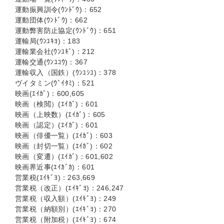
運動振興訓令(ｳﾝﾄﾞｳ)：652
運動団体(ｳﾝﾄﾞｳ)：662
運動弊害防止協定(ｳﾝﾄﾞｳ)：651
運輸局(ｳﾝﾕｷﾖ)：183
運輸業会社(ｳﾝﾕｷﾞ)：212
運輸交通(ｳﾝﾕｺｳ)：367
運輸収入（国鉄）(ｳﾝﾕｼﾕ)：378
ヴイタミン(ｳﾞｲﾀﾐ)：521
映画(ｴｲｶﾞ)：600,605
映画（検閲）(ｴｲｶﾞ)：601
映画（上映数）(ｴｲｶﾞ)：605
映画（認定）(ｴｲｶﾞ)：601
映画（俳優一覧）(ｴｲｶﾞ)：603
映画（封切一覧）(ｴｲｶﾞ)：602
映画（変遷）(ｴｲｶﾞ)：601,602
映画界近事(ｴｲｶﾞｶ)：601
営業税(ｴｲｷﾞﾖ)：263,669
営業税（改正）(ｴｲｷﾞﾖ)：246,247
営業税（収入額）(ｴｲｷﾞﾖ)：249
営業税（納額別）(ｴｲｷﾞﾖ)：270
営業税（附加税）(ｴｲｷﾞﾖ)：674