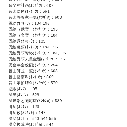
音楽村計画(ｵﾝｶﾞｸ)：607
音楽団体(ｵﾝｶﾞｸ)：661
音楽評論家一覧(ｵﾝｶﾞｸ)：608
恩給(ｵﾝｷﾕｳ)：184,195
恩給（武官）(ｵﾝｷﾕｳ)：195
恩給（文官）(ｵﾝｷﾕｳ)：184
恩給局(ｵﾝｷﾕｳ)：183
恩給種類(ｵﾝｷﾕｳ)：184,195
恩給受領資格(ｵﾝｷﾕｳ)：184,195
恩給受領人員金額(ｵﾝｷﾕｳ)：192
恩金年金総額(ｵﾝｷﾕｳ)：254
音曲師匠一覧(ｵﾝｷﾖｸ)：608
音曲指南料(ｵﾝｷﾖｸ)：569
音曲家招聘料(ｵﾝｷﾖｸ)：570
恩賜(ｵﾝｼ)：105
温泉(ｵﾝｾﾝ)：529
温泉浴と適応症(ｵﾝｾﾝﾖ)：529
御岳(ｵﾝﾀｹ)：123
御岳敎(ｵﾝﾀｹｷ)：447
温度(ｵﾝﾄﾞ)：543,544,555
温度換算法(ｵﾝﾄﾞｶ)：544