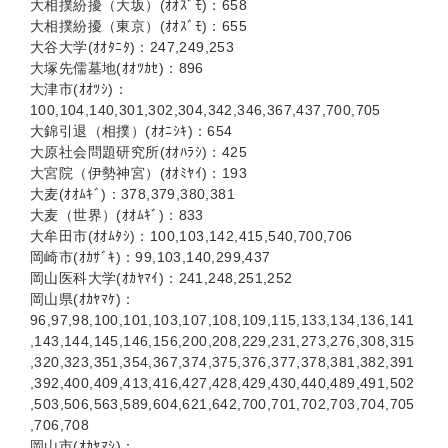
大相撲紛擾（大坂）(ｵｵｽﾞﾓ)：658
大相撲紛擾（東京）(ｵｵｽﾞﾓ)：655
大谷大学(ｵｵﾀﾆﾀ)：247,249,253
大塚先儒墓地(ｵｵﾂｶｾ)：896
大津市(ｵｵﾂｼ)：
100,104,140,301,302,304,342,346,367,437,700,705
大錦引退（相撲）(ｵｵﾆｼｷ)：654
大原社会問題研究所(ｵｵﾊﾗｼ)：425
大宮院（伊勢神宮）(ｵｵﾐﾔｲ)：193
大麦(ｵｵﾑｷﾞ)：378,379,380,381
大麦（世界）(ｵｵﾑｷﾞ)：833
大牟田市(ｵｵﾑﾀｼ)：100,103,142,415,540,700,706
岡崎市(ｵｶｻﾞｷ)：99,103,140,299,437
岡山医科大学(ｵｶﾔﾏｲ)：241,248,251,252
岡山県(ｵｶﾔﾏｹ)：
96,97,98,100,101,103,107,108,109,115,133,134,136,141
,143,144,145,146,156,200,208,229,231,273,276,308,315
,320,323,351,354,367,374,375,376,377,378,381,382,391
,392,400,409,413,416,427,428,429,430,440,489,491,502
,503,506,563,589,604,621,642,700,701,702,703,704,705
,706,708
岡山市(ｵｶﾔﾏｼ)：