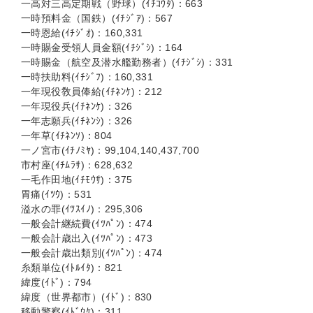
一高対三高定期戦（野球）(ｲﾁｺｳﾀ)：663
一時預料金（国鉄）(ｲﾁｼﾞｱ)：567
一時恩給(ｲﾁｼﾞｵ)：160,331
一時賜金受領人員金額(ｲﾁｼﾞｼ)：164
一時賜金（航空及潜水艦勤務者）(ｲﾁｼﾞｼ)：331
一時扶助料(ｲﾁｼﾞﾌ)：160,331
一年現役敎員俸給(ｲﾁﾈﾝｹ)：212
一年現役兵(ｲﾁﾈﾝｹ)：326
一年志願兵(ｲﾁﾈﾝｼ)：326
一年草(ｲﾁﾈﾝｿ)：804
一ノ宮市(ｲﾁﾉﾐﾔ)：99,104,140,437,700
市村座(ｲﾁﾑﾗｻ)：628,632
一毛作田地(ｲﾁﾓｳｻ)：375
胃痛(ｲﾂｳ)：531
溢水の罪(ｲﾂｽｲﾉ)：295,306
一般会計継続費(ｲﾂﾊﾟﾝ)：474
一般会計歳出入(ｲﾂﾊﾟﾝ)：473
一般会計歳出類別(ｲﾂﾊﾟﾝ)：474
糸類単位(ｲﾄﾙｲﾀ)：821
緯度(ｲﾄﾞ)：794
緯度（世界都市）(ｲﾄﾞ)：830
移動警察(ｲﾄﾞｳｹ)：311