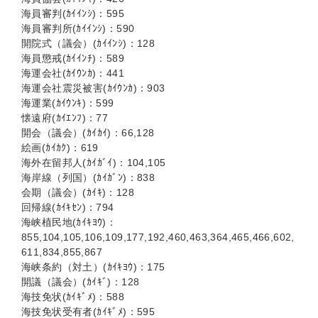
海員審判(ｶｲｲﾝｼ)：595
海員審判所(ｶｲｲﾝｼ)：590
開院式（議会）(ｶｲｲﾝｼ)：128
海員懲戒(ｶｲｲﾝﾁ)：589
海運会社(ｶｲｳﾝｶ)：441
海運会社震災被害(ｶｲｳﾝｶ)：903
海運業(ｶｲｳﾝｷ)：599
懐遠府(ｶｲｴﾝﾌ)：77
開会（議会）(ｶｲｶｲ)：66,128
絵画(ｶｲｶｸ)：619
海外在留邦人(ｶｲｶﾞｲ)：104,105
海岸線（列国）(ｶｲｶﾞﾝ)：838
会期（議会）(ｶｲｷ)：128
回帰線(ｶｲｷｾﾝ)：794
海峡植民地(ｶｲｷﾖｳ)：
855,104,105,106,109,177,192,460,463,364,465,466,602,
611,834,855,867
海峡条約（対土）(ｶｲｷﾖｳ)：175
開議（議会）(ｶｲｷﾞ)：128
海技免状(ｶｲｷﾞﾒ)：588
海技免状受有者(ｶｲｷﾞﾒ)：595