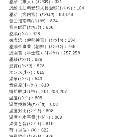
恩給（軍人）(ｵﾝｷﾕｳ)：331
恩給扶助料受領人員金額(ｵﾝｷﾕｳ)：164
恩給（宮内官）(ｵﾝｷﾕｳ)：83,148
音曲指南料(ｵﾝｷﾖｸ)：824
音曲師匠(ｵﾝｷﾖｸ)：638
恩賜(ｵﾝｼ)：928
御塩浜（伊勢神宮）(ｵﾝｼｵﾊ)：194
恩賜金事業（朝鮮）(ｵﾝｼｷﾝ)：765
恩賜賞（学士院）(ｵﾝｼｼﾖ)：257,258
恩赦(ｵﾝｼﾔ)：929
恩賞(ｵﾝｼﾖｳ)：928
オンス(ｵﾝｽ)：815
温泉(ｵﾝｾﾝ)：543
音速度(ｵﾝｿｸﾄ)：810
御岳敎(ｵﾝﾀｹｷ)：201,204,207
温度(ｵﾝﾄﾞ)：808
温度換算法(ｵﾝﾄﾞｶ)：808
温度対比(ｵﾝﾄﾞﾀ)：808
温度と水重量(ｵﾝﾄﾞﾄ)：809
温度と音(ｵﾝﾄﾞﾄ)：810
荷（単位）(ｶ)：822
海員協会(ｶｲｲﾝｷ)：426