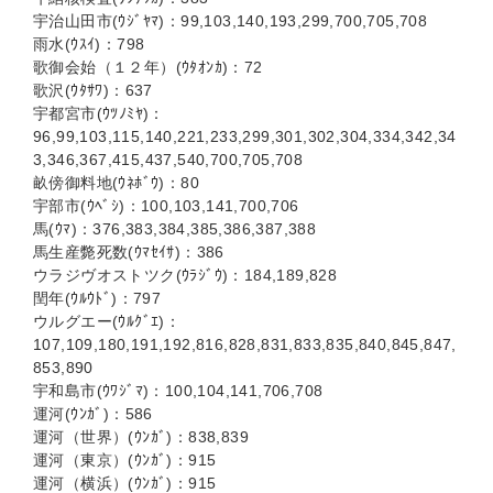
宇治山田市(ｳｼﾞﾔﾏ)：99,103,140,193,299,700,705,708
雨水(ｳｽｲ)：798
歌御会始（１２年）(ｳﾀｵﾝｶ)：72
歌沢(ｳﾀｻﾜ)：637
宇都宮市(ｳﾂﾉﾐﾔ)：
96,99,103,115,140,221,233,299,301,302,304,334,342,34
3,346,367,415,437,540,700,705,708
畝傍御料地(ｳﾈﾎﾞｳ)：80
宇部市(ｳﾍﾞｼ)：100,103,141,700,706
馬(ｳﾏ)：376,383,384,385,386,387,388
馬生産斃死数(ｳﾏｾｲｻ)：386
ウラジヴオストツク(ｳﾗｼﾞｳ)：184,189,828
閏年(ｳﾙｳﾄﾞ)：797
ウルグエー(ｳﾙｸﾞｴ)：
107,109,180,191,192,816,828,831,833,835,840,845,847,
853,890
宇和島市(ｳﾜｼﾞﾏ)：100,104,141,706,708
運河(ｳﾝｶﾞ)：586
運河（世界）(ｳﾝｶﾞ)：838,839
運河（東京）(ｳﾝｶﾞ)：915
運河（横浜）(ｳﾝｶﾞ)：915