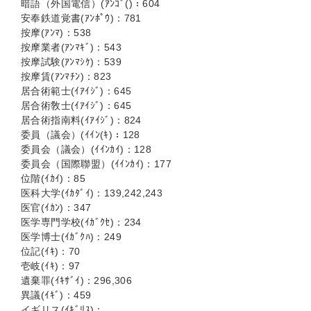
暗語（外国電信）(ｱﾝｺﾞ()：604
安奉鉄道覚書(ｱﾝﾎﾟｳ)：781
按摩(ｱﾝﾏ)：538
按摩業者(ｱﾝﾏｷﾞ)：543
按摩試験(ｱﾝﾏｼｹ)：539
按摩賃(ｱﾝﾏﾁﾝ)：823
居合術範士(ｲｱｲｼﾞ)：645
居合術敎士(ｲｱｲｼﾞ)：645
居合術指南料(ｲｱｲｼﾞ)：824
委員（議会）(ｲｲﾝ(ｷ)：128
委員会（議会）(ｲｲﾝｶｲ)：128
委員会（国際聯盟）(ｲｲﾝｶｲ)：177
位階(ｲｶｲ)：85
医科大学(ｲｶﾀﾞｲ)：139,242,243
医官(ｲｶﾝ)：347
医学専門学校(ｲｶﾞｸｾ)：234
医学博士(ｲｶﾞｸﾊ)：249
位記(ｲｷ)：70
壱岐(ｲｷ)：97
遺棄罪(ｲｷｻﾞｲ)：296,306
異議(ｲｷﾞ)：459
イギリス(ｲｷﾞﾘｽ)：