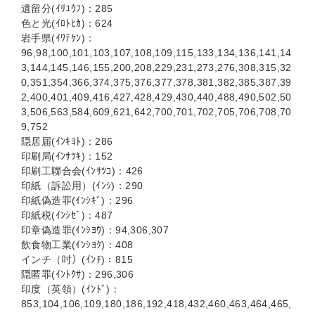
遺留分(ｲﾘﾕｳﾌ)：285
色と光(ｲﾛﾄﾋｶ)：624
岩手県(ｲﾜﾃｹﾝ)：
96,98,100,101,103,107,108,109,115,133,134,136,141,14
3,144,145,146,155,200,208,229,231,273,276,308,315,32
0,351,354,366,374,375,376,377,378,381,382,385,387,39
2,400,401,409,416,427,428,429,430,440,488,490,502,50
3,506,563,584,609,621,642,700,701,702,705,706,708,70
9,752
隠居届(ｲﾝｷﾖﾄ)：286
印刷局(ｲﾝｻﾂｷ)：152
印刷工聯合会(ｲﾝｻﾂｺ)：426
印紙（訴訟用）(ｲﾝｼ)：290
印紙偽造罪(ｲﾝｼｷﾞ)：296
印紙税(ｲﾝｼｾﾞ)：487
印章偽造罪(ｲﾝｼﾖｳ)：94,306,307
飲食物工業(ｲﾝｼﾖｸ)：408
インチ（吋）(ｲﾝﾁ)：815
隠匿罪(ｲﾝﾄｸｻ)：296,306
印度（英領）(ｲﾝﾄﾞ)：
853,104,106,109,180,186,192,418,432,460,463,464,465,