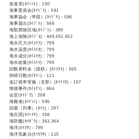
改進党(ｶｲｼﾝﾄ)：150
海事委員会(ｶｲｼﾞｲ)：591
海事協会（帝国）(ｶｲｼﾞｷ)：586
海事届出(ｶｲｼﾞﾄ)：588
海獣禁猟区域(ｶｲｼﾞﾕ)：389
海上保険(ｶｲｼﾞﾖ)：449,451,452
海水圧力(ｶｲｽｲｱ)：799
海水温度(ｶｲｽｲｵ)：799
海水成分(ｶｲｽｲｾ)：799
海水総量(ｶｲｽｲｿ)：799
回数劵料金（国鉄）(ｶｲｽｳｹ)：565
快晴日数(ｶｲｾｲﾆ)：111
改訂税率実施（支那）(ｶｲﾃｲｾ)：167
懐德事件(ｶｲﾄｸｼ)：864
会堂(ｶｲﾄﾞｳ)：208
海難者(ｶｲﾅﾝｼ)：595
回避（判事）(ｶｲﾋ)：297
海兵団(ｶｲﾍｲﾀ)：358
海防艦(ｶｲﾎﾞｳ)：361,364
海洋(ｶｲﾖｳ)：799
海洋気象台(ｶｲﾖｳｷ)：115