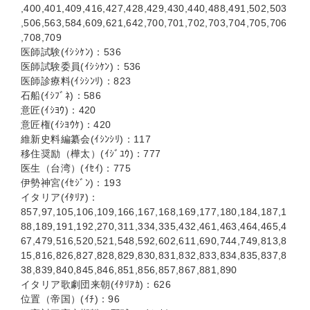
,400,401,409,416,427,428,429,430,440,488,491,502,503
,506,563,584,609,621,642,700,701,702,703,704,705,706
,708,709
医師試験(ｲｼｼｹﾝ)：536
医師試験委員(ｲｼｼｹﾝ)：536
医師診療料(ｲｼｼﾝﾘ)：823
石船(ｲｼﾌﾞﾈ)：586
意匠(ｲｼﾖｳ)：420
意匠権(ｲｼﾖｳｹ)：420
維新史料編纂会(ｲｼﾝｼﾘ)：117
移住奨励（樺太）(ｲｼﾞﾕｳ)：777
医生（台湾）(ｲｾｲ)：775
伊勢神宮(ｲｾｼﾞﾝ)：193
イタリア(ｲﾀﾘｱ)：
857,97,105,106,109,166,167,168,169,177,180,184,187,1
88,189,191,192,270,311,334,335,432,461,463,464,465,4
67,479,516,520,521,548,592,602,611,690,744,749,813,8
15,816,826,827,828,829,830,831,832,833,834,835,837,8
38,839,840,845,846,851,856,857,867,881,890
イタリア歌劇団来朝(ｲﾀﾘｱｶ)：626
位置（帝国）(ｲﾁ)：96