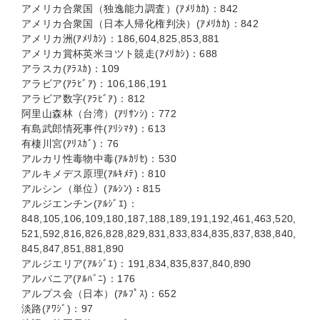
アメリカ合衆国（独逸能力調査）(ｱﾒﾘｶｶ)：842
アメリカ合衆国（日本人帰化権判決）(ｱﾒﾘｶｶ)：842
アメリカ洲(ｱﾒﾘｶｼ)：186,604,825,853,881
アメリカ賞杯英米ヨツト竸走(ｱﾒﾘｶｼ)：688
アラスカ(ｱﾗｽｶ)：109
アラビア(ｱﾗﾋﾞｱ)：106,186,191
アラビア数字(ｱﾗﾋﾞｱ)：812
阿里山森林（台湾）(ｱﾘｻﾝｼ)：772
有島武郎情死事件(ｱﾘｼﾏﾀ)：613
有棲川宮(ｱﾘｽｶﾞ)：76
アルカリ性毒物中毒(ｱﾙｶﾘｾ)：530
アルキメデス原理(ｱﾙｷﾒﾃ)：810
アルシン（単位）(ｱﾙｼﾝ)：815
アルジエンチン(ｱﾙｼﾞｴ)：
848,105,106,109,180,187,188,189,191,192,461,463,520,
521,592,816,826,828,829,831,833,834,835,837,838,840,
845,847,851,881,890
アルジエリア(ｱﾙｼﾞｴ)：191,834,835,837,840,890
アルバニア(ｱﾙﾊﾞﾆ)：176
アルプス会（日本）(ｱﾙﾌﾟｽ)：652
淡路(ｱﾜｼﾞ)：97