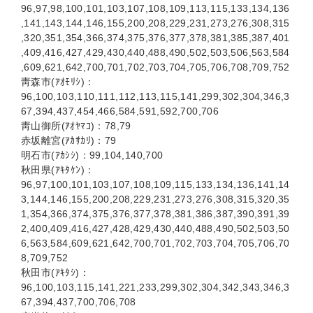
96,97,98,100,101,103,107,108,109,113,115,133,134,136
,141,143,144,146,155,200,208,229,231,273,276,308,315
,320,351,354,366,374,375,376,377,378,381,385,387,401
,409,416,427,429,430,440,488,490,502,503,506,563,584
,609,621,642,700,701,702,703,704,705,706,708,709,752
靑森市(ｱｵﾓﾘｼ)：
96,100,103,110,111,112,113,115,141,299,302,304,346,3
67,394,437,454,466,584,591,592,700,706
靑山御所(ｱｵﾔﾏｺ)：78,79
赤坂離宮(ｱｶｻｶﾘ)：79
明石市(ｱｶｼｼ)：99,104,140,700
秋田県(ｱｷﾀｹﾝ)：
96,97,100,101,103,107,108,109,115,133,134,136,141,14
3,144,146,155,200,208,229,231,273,276,308,315,320,35
1,354,366,374,375,376,377,378,381,386,387,390,391,39
2,400,409,416,427,428,429,430,440,488,490,502,503,50
6,563,584,609,621,642,700,701,702,703,704,705,706,70
8,709,752
秋田市(ｱｷﾀｼ)：
96,100,103,115,141,221,233,299,302,304,342,343,346,3
67,394,437,700,706,708