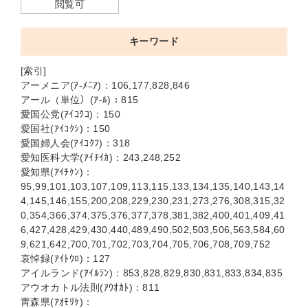
閲覧可
キーワード
[索引]
アーメニア(ｱ-ﾒﾆｱ)：106,177,828,846
アール（単位）(ｱ-ﾙ)：815
愛国公党(ｱｲｺｸｺ)：150
愛国社(ｱｲｺｸｼ)：150
愛国婦人会(ｱｲｺｸﾌ)：318
愛知医科大学(ｱｲﾁｲｶ)：243,248,252
愛知県(ｱｲﾁｹﾝ)：
95,99,101,103,107,109,113,115,133,134,135,140,143,14
4,145,146,155,200,208,229,230,231,273,276,308,315,32
0,354,366,374,375,376,377,378,381,382,400,401,409,41
6,427,428,429,430,440,489,490,502,503,506,563,584,60
9,621,642,700,701,702,703,704,705,706,708,709,752
哀悼録(ｱｲﾄｳﾛ)：127
アイルランド(ｱｲﾙﾗﾝ)：853,828,829,830,831,833,834,835
アウオカトル法則(ｱｳｵｶﾄ)：811
靑森県(ｱｵﾓﾘｹ)：