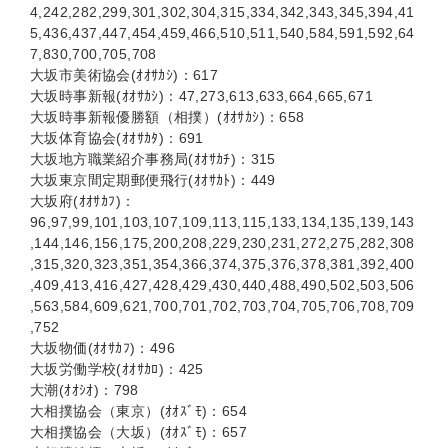
4,242,282,299,301,302,304,315,334,342,343,345,394,41
5,436,437,447,454,459,466,510,511,540,584,591,592,64
7,830,700,705,708
大坂市美術協会(ｵｵｻｶｼ)：617
大坂時事新報(ｵｵｻｶｼ)：47,273,613,633,664,665,671
大坂時事新報優勝額（相撲）(ｵｵｻｶｼ)：658
大坂体育協会(ｵｵｻｶﾀ)：691
大坂地方職業紹介事務局(ｵｵｻｶﾁ)：315
大坂東京間定期郵便飛行(ｵｵｻｶﾄ)：449
大坂府(ｵｵｻｶﾌ)：
96,97,99,101,103,107,109,113,115,133,134,135,139,143
,144,146,156,175,200,208,229,230,231,272,275,282,308
,315,320,323,351,354,366,374,375,376,378,381,392,400
,409,413,416,427,428,429,430,440,488,490,502,503,506
,563,584,609,621,700,701,702,703,704,705,706,708,709
,752
大坂物価(ｵｵｻｶﾌ)：496
大坂労働学校(ｵｵｻｶﾛ)：425
大潮(ｵｵｼｵ)：798
大相撲協会（東京）(ｵｵｽﾞﾓ)：654
大相撲協会（大坂）(ｵｵｽﾞﾓ)：657