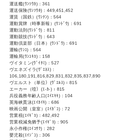
運送艦(ｳﾝｿｳｶ)：361
運送保険(ｳﾝｿｳﾎ)：449,451,452
運賃（国鉄）(ｳﾝﾁﾝ)：564
運動賞牌（時事新報）(ｳﾝﾄﾞｳ)：691
運動法則(ｳﾝﾄﾞｳ)：811
運動竸技(ｳﾝﾄﾞｳ)：643
運動倶楽部（日本）(ｳﾝﾄﾞｳ)：691
運輸(ｳﾝﾕ)：564
運輸局(ｳﾝﾕｷﾖ)：158
ヴイタミン(ｳﾞｲﾀﾐ)：527
ヴエネズイラ(ｳﾞｴﾈｽ)：
106,180,191,816,829,831,832,835,837,890
ヴエルスト（単位）(ｳﾞｴﾙｽ)：815
エーカー（噎）(ｴ-ｶ-)：815
兵役義務年齢人口(ｴｲｴｷｷ)：104
英海峡貫泳(ｴｲｶｲｷ)：686
映画公開（皇室）(ｴｲｶﾞｺ)：72
営業税(ｴｲｷﾞﾖ)：482,492
営業税減免猶予(ｴｲｷﾞﾖ)：905
永小作権(ｴｲｺｻｸ)：282
嬰児殺(ｴｲｼﾞｺ)：306