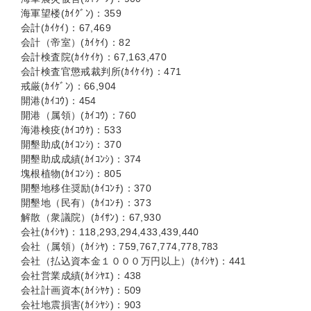
海軍望楼(ｶｲｸﾞﾝ)：359
会計(ｶｲｹｲ)：67,469
会計（帝室）(ｶｲｹｲ)：82
会計検査院(ｶｲｹｲｹ)：67,163,470
会計検査官懲戒裁判所(ｶｲｹｲｹ)：471
戒厳(ｶｲｹﾞﾝ)：66,904
開港(ｶｲｺｳ)：454
開港（属領）(ｶｲｺｳ)：760
海港検疫(ｶｲｺｳｹ)：533
開墾助成(ｶｲｺﾝｼ)：370
開墾助成成績(ｶｲｺﾝｼ)：374
塊根植物(ｶｲｺﾝｼ)：805
開墾地移住奨励(ｶｲｺﾝﾁ)：370
開墾地（民有）(ｶｲｺﾝﾁ)：373
解散（衆議院）(ｶｲｻﾝ)：67,930
会社(ｶｲｼﾔ)：118,293,294,433,439,440
会社（属領）(ｶｲｼﾔ)：759,767,774,778,783
会社（払込資本金１０００万円以上）(ｶｲｼﾔ)：441
会社営業成績(ｶｲｼﾔｴ)：438
会社計画資本(ｶｲｼﾔｹ)：509
会社地震損害(ｶｲｼﾔｼ)：903