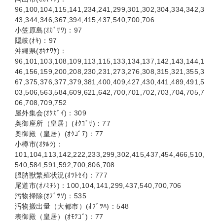
96,100,104,115,141,234,241,299,301,302,304,334,342,3
43,344,346,367,394,415,437,540,700,706
小笠原島(ｵｶﾞｻﾜ)：97
隠岐(ｵｷ)：97
沖縄県(ｵｷﾅﾜｹ)：
96,101,103,108,109,113,115,133,134,137,142,143,144,1
46,156,159,200,208,230,231,273,276,308,315,321,355,3
67,375,376,377,379,381,400,409,427,430,441,489,491,5
03,506,563,584,609,621,642,700,701,702,703,704,705,7
06,708,709,752
屋外集会(ｵｸｶﾞｲ)：309
奥御座所（皇居）(ｵｸｺﾞｻ)：77
奥御殿（皇居）(ｵｸｺﾞﾃ)：77
小樽市(ｵﾀﾙｼ)：
101,104,113,142,222,233,299,302,415,437,454,466,510,
540,584,591,592,700,806,708
膃肭獣繁殖状況(ｵﾂﾄｾｲ)：777
尾道市(ｵﾉﾐﾁｼ)：100,104,141,299,437,540,700,706
汚物掃除(ｵﾌﾞﾂｿ)：535
汚物搬出量（大都市）(ｵﾌﾞﾂﾊ)：548
表御殿（皇居）(ｵﾓﾃｺﾞ)：77