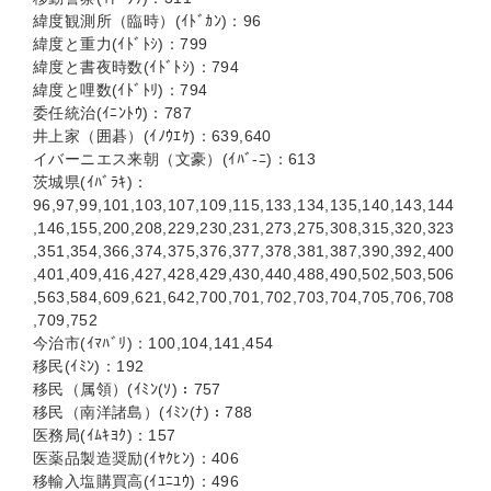
緯度観測所（臨時）(ｲﾄﾞｶﾝ)：96
緯度と重力(ｲﾄﾞﾄｼ)：799
緯度と書夜時数(ｲﾄﾞﾄｼ)：794
緯度と哩数(ｲﾄﾞﾄﾘ)：794
委任統治(ｲﾆﾝﾄｳ)：787
井上家（囲碁）(ｲﾉｳｴｹ)：639,640
イバーニエス来朝（文豪）(ｲﾊﾞ-ﾆ)：613
茨城県(ｲﾊﾞﾗｷ)：
96,97,99,101,103,107,109,115,133,134,135,140,143,144
,146,155,200,208,229,230,231,273,275,308,315,320,323
,351,354,366,374,375,376,377,378,381,387,390,392,400
,401,409,416,427,428,429,430,440,488,490,502,503,506
,563,584,609,621,642,700,701,702,703,704,705,706,708
,709,752
今治市(ｲﾏﾊﾞﾘ)：100,104,141,454
移民(ｲﾐﾝ)：192
移民（属領）(ｲﾐﾝ(ｿ)：757
移民（南洋諸島）(ｲﾐﾝ(ﾅ)：788
医務局(ｲﾑｷﾖｸ)：157
医薬品製造奨励(ｲﾔｸﾋﾝ)：406
移輸入塩購買高(ｲﾕﾆﾕｳ)：496