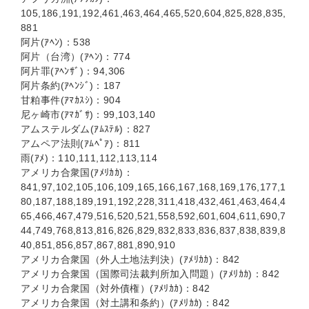
105,186,191,192,461,463,464,465,520,604,825,828,835,
881
阿片(ｱﾍﾝ)：538
阿片（台湾）(ｱﾍﾝ)：774
阿片罪(ｱﾍﾝｻﾞ)：94,306
阿片条約(ｱﾍﾝｼﾞ)：187
甘粕事件(ｱﾏｶｽｼ)：904
尼ヶ崎市(ｱﾏｶﾞｻ)：99,103,140
アムステルダム(ｱﾑｽﾃﾙ)：827
アムペア法則(ｱﾑﾍﾟｱ)：811
雨(ｱﾒ)：110,111,112,113,114
アメリカ合衆国(ｱﾒﾘｶｶ)：
841,97,102,105,106,109,165,166,167,168,169,176,177,1
80,187,188,189,191,192,228,311,418,432,461,463,464,4
65,466,467,479,516,520,521,558,592,601,604,611,690,7
44,749,768,813,816,826,829,832,833,836,837,838,839,8
40,851,856,857,867,881,890,910
アメリカ合衆国（外人土地法判決）(ｱﾒﾘｶｶ)：842
アメリカ合衆国（国際司法裁判所加入問題）(ｱﾒﾘｶｶ)：842
アメリカ合衆国（対外債権）(ｱﾒﾘｶｶ)：842
アメリカ合衆国（対土講和条約）(ｱﾒﾘｶｶ)：842