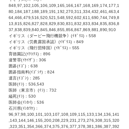
848,97,102,105,106,109,165,166,167,168,169,174,177,1
80,184,187,188,189,191,192,270,311,334,432,461,463,4
64,466,479,516,520,521,548,592,602,611,690,744,749,8
13,815,826,827,828,829,830,831,832,833,834,835,836,8
37,838,839,840,845,846,855,856,867,869,881,890,910
イギリス（ダービー飛行機竸争）(ｲｷﾞﾘｽ)：558
イギリス（労農露国承認）(ｲｷﾞﾘｽ)：849
イギリス（飛行団帰国）(ｲｷﾞﾘｽ)：555
育德園記(ｲｸﾄｸｴ)：896
違警罪(ｲｹｲｻﾞ)：306
囲碁(ｲｺﾞ)：638
囲碁指南料(ｲｺﾞｼﾅ)：824
遺言(ｲｺﾞﾝ)：285
医師(ｲｼ)：536,543
医師（東京市）(ｲｼ)：732
縊死(ｲｼ)：530
医師会(ｲｼｶｲ)：536
石川県(ｲｼｶﾜｹ)：
96,97,98,100,101,103,107,108,109,115,133,134,136,141
,143,144,146,155,200,208,229,231,273,276,308,315,320
,323,351,354,366,374,375,376,377,378,381,386,387,392