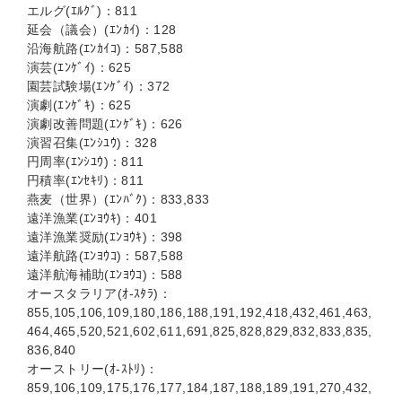
エルグ(ｴﾙｸﾞ)：811
延会（議会）(ｴﾝｶｲ)：128
沿海航路(ｴﾝｶｲｺ)：587,588
演芸(ｴﾝｹﾞｲ)：625
園芸試験場(ｴﾝｹﾞｲ)：372
演劇(ｴﾝｹﾞｷ)：625
演劇改善問題(ｴﾝｹﾞｷ)：626
演習召集(ｴﾝｼﾕｳ)：328
円周率(ｴﾝｼﾕｳ)：811
円積率(ｴﾝｾｷﾘ)：811
燕麦（世界）(ｴﾝﾊﾞｸ)：833,833
遠洋漁業(ｴﾝﾖｳｷ)：401
遠洋漁業奨励(ｴﾝﾖｳｷ)：398
遠洋航路(ｴﾝﾖｳｺ)：587,588
遠洋航海補助(ｴﾝﾖｳｺ)：588
オースタラリア(ｵ-ｽﾀﾗ)：
855,105,106,109,180,186,188,191,192,418,432,461,463,
464,465,520,521,602,611,691,825,828,829,832,833,835,
836,840
オーストリー(ｵ-ｽﾄﾘ)：
859,106,109,175,176,177,184,187,188,189,191,270,432,