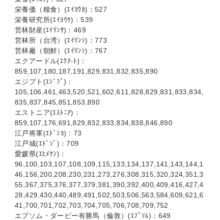
栄養価（糧食）(ｴｲﾖｳｶ)：527
栄養研究所(ｴｲﾖｳｹ)：539
営林財産(ｴｲﾘﾝｻ)：469
営林所（台湾）(ｴｲﾘﾝｼ)：773
営林廠（朝鮮）(ｴｲﾘﾝｼ)：767
エクアードル(ｴｸｱ-ﾄ)：
859,107,180,187,191,829,831,832,835,890
エジプト(ｴｼﾞﾌﾟ)：
105,106,461,463,520,521,602,611,828,829,831,833,834,
835,837,845,851,853,890
エストニア(ｴｽﾄﾆｱ)：
859,107,176,691,829,832,833,834,838,846,890
江戸将軍(ｴﾄﾞｼﾖ)：73
江戸城(ｴﾄﾞｼﾞ)：709
愛媛県(ｴﾋﾒｹﾝ)：
96,100,103,107,108,109,115,133,134,137,141,143,144,1
46,156,200,208,230,231,273,276,308,315,320,324,351,3
55,367,375,376,377,379,381,390,392,400,409,416,427,4
28,429,430,440,489,491,502,503,506,563,584,609,621,6
41,700,701,702,703,704,705,706,708,709,752
エプソム・ダービー有勝馬（倫敦）(ｴﾌﾟｿﾑ)：649