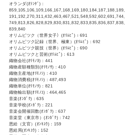
オランダ(ｵﾗﾝﾀﾞ)：
859,105,106,109,166,167,168,169,180,184,187,188,189,
191,192,270,311,432,463,467,521,548,592,602,691,744,
749,813,826,828,829,830,831,832,833,835,836,837,838,
839,840
オリムピツク（世界女子）(ｵﾘﾑﾋﾟ)：691
オリムピツク記録（世界、極東）(ｵﾘﾑﾋﾟ)：692
オリムピツク竸技（世界）(ｵﾘﾑﾋﾟ)：690
オリムピツクと芸術(ｵﾘﾑﾋﾟ)：613
織物会社(ｵﾘﾓﾉｶ)：441
織物産額種類別(ｵﾘﾓﾉｻ)：410
織物主産地(ｵﾘﾓﾉｼ)：410
織物消費税(ｵﾘﾓﾉｼ)：487,493
織物単位(ｵﾘﾓﾉﾀ)：821
織物輸出額(ｵﾘﾓﾉﾕ)：464,465
音楽(ｵﾝｶﾞｸ)：635
音楽学校(ｵﾝｶﾞｸ)：221
音楽会開催回数(ｵﾝｶﾞｸ)：637
音楽堂（東京市）(ｵﾝｶﾞｸ)：742
恩給（文官）(ｵﾝｷﾕｳ)：159
恩給局(ｵﾝｷﾕｳ)：152