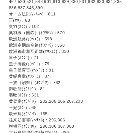
467,520,521,548,601,813,829,830,831,832,833,834,835,
836,837,846,890
オーム法則(ｵ-ﾑﾎｳ)：811
王(ｵｳ)：68
奥羽(ｵｳｳ)：102
奥羽線（国鉄）(ｵｳｳｾﾝ)：570
欧洲航路(ｵｳｼﾕｳ)：598
欧洲定期航空路(ｵｳｼﾕｳ)：558
欧洲都市相互距離(ｵｳｼﾕｳ)：830
皇子(ｵｳｼﾞ)：71
皇子御殿(ｵｳｼﾞｺ)：79
皇子傅育官(ｵｳｼﾞﾌ)：81
黄綬褒章(ｵｳｼﾞﾕ)：87
王族（朝鮮）(ｵｳｿﾞｸ)：762
御歌所(ｵｳﾀﾄﾞ)：81
嘔吐(ｵｳﾄ)：531
黄檗宗(ｵｳﾊﾞｸ)：202,205,206,207,208
王妃(ｵｳﾋ)：68
欧米局(ｵｳﾍﾞｲ)：155
往来妨害罪(ｵｳﾗｲﾎ)：296,306
横領罪(ｵｳﾘﾖｳ)：296,306,307,308
大石良雄忠烈の跡(ｵｵｲｼﾖ)：896