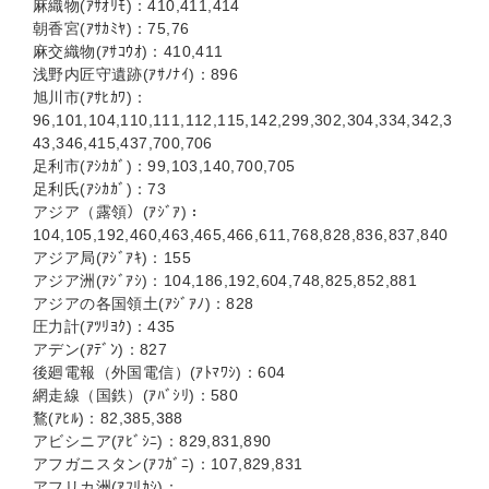
麻織物(ｱｻｵﾘﾓ)：410,411,414
朝香宮(ｱｻｶﾐﾔ)：75,76
麻交織物(ｱｻｺｳｵ)：410,411
浅野内匠守遺跡(ｱｻﾉﾅｲ)：896
旭川市(ｱｻﾋｶﾜ)：
96,101,104,110,111,112,115,142,299,302,304,334,342,3
43,346,415,437,700,706
足利市(ｱｼｶｶﾞ)：99,103,140,700,705
足利氏(ｱｼｶｶﾞ)：73
アジア（露領）(ｱｼﾞｱ)：
104,105,192,460,463,465,466,611,768,828,836,837,840
アジア局(ｱｼﾞｱｷ)：155
アジア洲(ｱｼﾞｱｼ)：104,186,192,604,748,825,852,881
アジアの各国領土(ｱｼﾞｱﾉ)：828
圧力計(ｱﾂﾘﾖｸ)：435
アデン(ｱﾃﾞﾝ)：827
後廻電報（外国電信）(ｱﾄﾏﾜｼ)：604
網走線（国鉄）(ｱﾊﾞｼﾘ)：580
鶩(ｱﾋﾙ)：82,385,388
アビシニア(ｱﾋﾞｼﾆ)：829,831,890
アフガニスタン(ｱﾌｶﾞﾆ)：107,829,831
アフリカ洲(ｱﾌﾘｶｼ)：