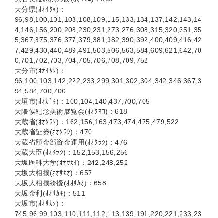
大分県(ｵｵｲﾀｹ)：
96,98,100,101,103,108,109,115,133,134,137,142,143,14
4,146,156,200,208,230,231,273,276,308,315,320,351,35
5,367,375,376,377,379,381,382,390,392,400,409,416,42
7,429,430,440,489,491,503,506,563,584,609,621,642,70
0,701,702,703,704,705,706,708,709,752
大分市(ｵｵｲﾀｼ)：
96,100,103,142,222,233,299,301,302,304,342,346,367,3
94,584,700,706
大垣市(ｵｵｶﾞｷ)：100,104,140,437,700,705
大隈侯紀念美術展覧会(ｵｵｸﾏｺ)：618
大蔵省(ｵｵｸﾗｼ)：162,156,163,473,474,475,479,522
大蔵省証劵(ｵｵｸﾗｼ)：470
大蔵省預金部資金運用(ｵｵｸﾗｼ)：476
大蔵大臣(ｵｵｸﾗｼ)：152,153,156,256
大坂医科大学(ｵｵｻｶｲ)：242,248,252
大坂大相撲(ｵｵｻｶｵ)：657
大坂大相撲紛擾(ｵｵｻｶｵ)：658
大坂金利(ｵｵｻｶｷ)：511
大坂市(ｵｵｻｶｼ)：
745,96,99,103,110,111,112,113,139,191,220,221,233,23