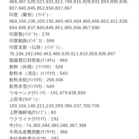
466,467,520,521,601,611,749,815,828,831,834,835,836,
837,840,845,852,856,837,867
印度（蘭領）(ｲﾝﾄﾞ)：
860,104,106,109,192,460,463,464,465,466,602,611,828,
834,835,837,840,845,851,855,856,867,890
印度敎(ｲﾝﾄﾞｷ)：278
印度航路(ｲﾝﾄﾞｺ)：598
印度支那（仏領）(ｲﾝﾄﾞｼ)：
76,104,192,460,463,466,520,611,815,828,835,867
陰陽暦日対照表(ｲﾝﾖｳﾚ)：966
飲料（外国）(ｲﾝﾘﾖｳ)：528
飲料水（淸涼）(ｲﾝﾘﾖｳ)：540
飲料水犯(ｲﾝﾘﾖｳ)：296,306
飲用氷雪(ｲﾝﾘﾖｳ)：540
ウヰーンナ(ｳｲ-ﾝﾅ)：191,479,828,830
上田市(ｳｴﾀﾞｼ)：
100,104,140,221,233,299,394,437,700,705
上野御耕地(ｳｴﾉｺﾞ)：80
ウクライナ(ｳｸﾗｲﾅ)：191
牛(ｳｼ)：74,383,384,385,386,387,388
牛馬生産斃死数(ｳｼｳﾏｾ)：386
牛結核検査(ｳｼｹﾂｶ)：383