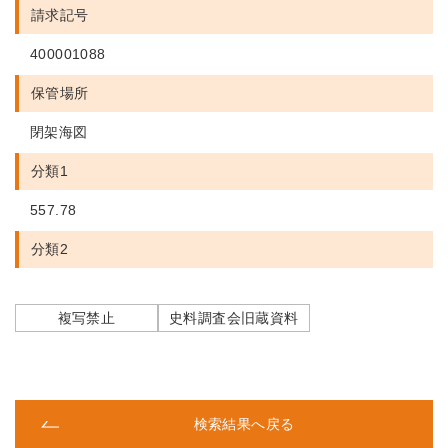
請求記号
400001088
保管場所
閉架海図
分類1
557.78
分類2
複写禁止
史料調査会旧蔵資料
検索結果へ戻る