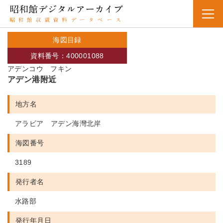
海図目録
資料番号：400001088
アデンコウ フキン
アデン港附近
地方名
アラビア アデン海灣北岸
海図番号
3189
発行者名
水路部
発行年月日