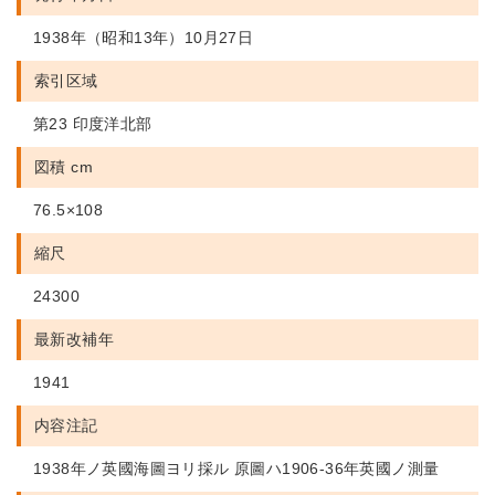
1938年（昭和13年）10月27日
索引区域
第23 印度洋北部
図積 cm
76.5×108
縮尺
24300
最新改補年
1941
内容注記
1938年ノ英國海圖ヨリ採ル 原圖ハ1906-36年英國ノ測量