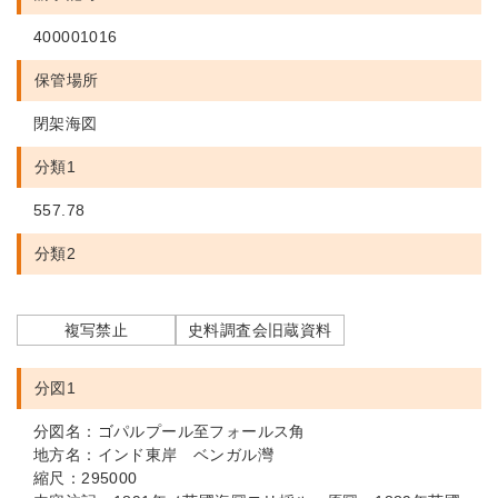
400001016
保管場所
閉架海図
分類1
557.78
分類2
複写禁止
史料調査会旧蔵資料
分図1
分図名：ゴパルプール至フォールス角
地方名：インド東岸 ベンガル灣
縮尺：295000