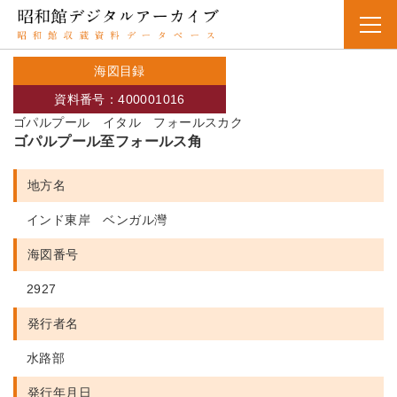
海図目録
資料番号：400001016
ゴパルプール イタル フォールスカク
ゴパルプール至フォールス角
地方名
インド東岸 ベンガル灣
海図番号
2927
発行者名
水路部
発行年月日