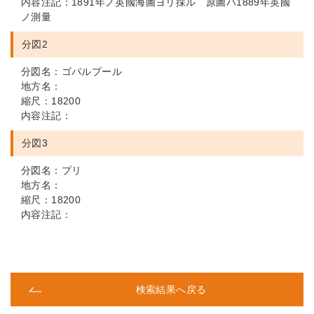
内容注記：1891年ノ英國海圖ヨリ採ル 原圖ハ1889年英國
ノ測量
分図2
分図名：ゴパルプール
地方名：
縮尺：18200
内容注記：
分図3
分図名：プリ
地方名：
縮尺：18200
内容注記：
検索結果へ戻る